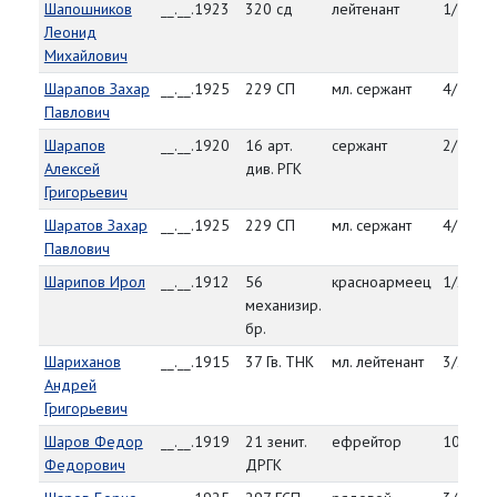
Шапошников
__.__.1923
320 сд
лейтенант
1/15/4
Леонид
Михайлович
Шарапов Захар
__.__.1925
229 СП
мл. сержант
4/1/45
Павлович
Шарапов
__.__.1920
16 арт.
сержант
2/12/4
Алексей
див. РГК
Григорьевич
Шаратов Захар
__.__.1925
229 СП
мл. сержант
4/1/45
Павлович
Шарипов Ирол
__.__.1912
56
красноармеец
1/27/4
механизир.
бр.
Шариханов
__.__.1915
37 Гв. ТНК
мл. лейтенант
3/24/4
Андрей
Григорьевич
Шаров Федор
__.__.1919
21 зенит.
ефрейтор
10/4/4
Федорович
ДРГК