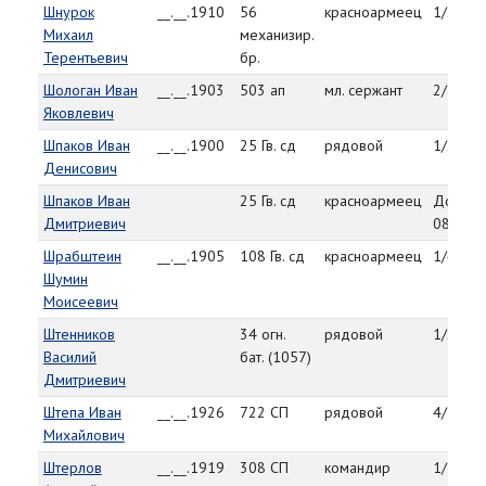
Шнурок
__.__.1910
56
красноармеец
1/29/4
Михаил
механизир.
Терентьевич
бр.
Шологан Иван
__.__.1903
503 ап
мл. сержант
2/1/45
Яковлевич
Шпаков Иван
__.__.1900
25 Гв. сд
рядовой
1/28/4
Денисович
Шпаков Иван
25 Гв. сд
красноармеец
До
Дмитриевич
08.02.1
Шрабштеин
__.__.1905
108 Гв. сд
красноармеец
1/4/45
Шумин
Моисеевич
Штенников
34 огн.
рядовой
1/26/4
Василий
бат. (1057)
Дмитриевич
Штепа Иван
__.__.1926
722 СП
рядовой
4/1/45
Михайлович
Штерлов
__.__.1919
308 СП
командир
1/17/4