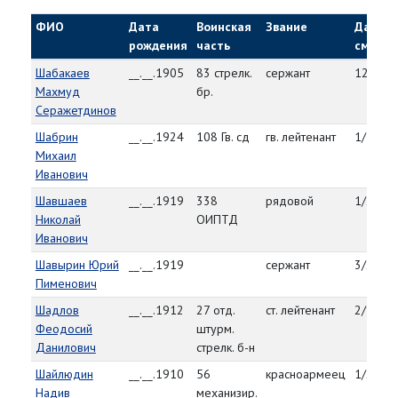
ФИО
Дата
Воинская
Звание
Дата
рождения
часть
смерти
Шабакаев
__.__.1905
83 стрелк.
сержант
12/27/
Махмуд
бр.
Серажетдинов
Шабрин
__.__.1924
108 Гв. сд
гв. лейтенант
1/5/45
Михаил
Иванович
Шавшаев
__.__.1919
338
рядовой
1/29/4
Николай
ОИПТД
Иванович
Шавырин Юрий
__.__.1919
сержант
3/27/4
Пименович
Шадлов
__.__.1912
27 отд.
ст. лейтенант
2/9/45
Феодосий
штурм.
Данилович
стрелк. б-н
Шайлюдин
__.__.1910
56
красноармеец
1/27/4
Надив
механизир.