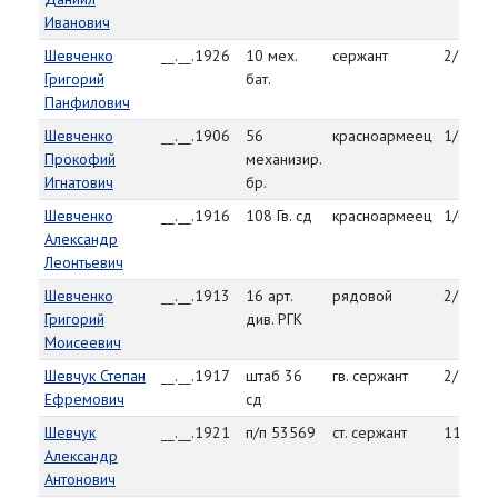
Иванович
Шевченко
__.__.1926
10 мех.
сержант
2/12/4
Григорий
бат.
Панфилович
Шевченко
__.__.1906
56
красноармеец
1/27/4
Прокофий
механизир.
Игнатович
бр.
Шевченко
__.__.1916
108 Гв. сд
красноармеец
1/4/45
Александр
Леонтьевич
Шевченко
__.__.1913
16 арт.
рядовой
2/9/45
Григорий
див. РГК
Моисеевич
Шевчук Степан
__.__.1917
штаб 36
гв. сержант
2/11/4
Ефремович
сд
Шевчук
__.__.1921
п/п 53569
ст. сержант
11/22/
Александр
Антонович