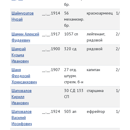
бр.
Шаймуратов
__.__.1914
56
красноармеец
1/27/4
Нурай
механизир.
бр.
Шамин Алексей
__.__.1917
1057 сп
лейтенант,
2/2/45
Фадеевич
рядовой
Шамрай
__.__.1900
320 сд
рядовой
2/5/45
Кузьма
Иванович
Шаня
__.__.1907
27 отд.
капитан
2/7/45
Феодосий
штурм.
Хринсанхович
стрелк. б-н
Шаповалов
30 СД 133
старшина
1/12/4
Кирилл
СП
Иванович
Шаповалов
__.__.1924
503 ап
ефрейтор
1/4/45
Василий
Иосифович