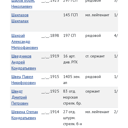
Шаров Борис
__.__.1925
297 ГСП
рядовой
3/15/4
Николаевич
Шахпазов
145 ГСП
мл. лейтенант
1/17/4
Шахпалах
Шахрай
__.__.1898
197 СП
рядовой
4/20/4
Александр
Митрофанович
Шведчиков
__.__.1919
16 арт.
ст. сержант
1/22/4
Андрей
див. РГК
Кондратьевич
Швец Павел
__.__.1915
1405 зен.
рядовой
1/2/45
Никифорович
ап
Швидт
__.__.1925
83 отд.
сержант
1/12/4
Дмитрий
морская
Петрович
стрелк. бр.
Шевена Степан
__.__.1914
27 отд.
мл. лейтенант
2/9/45
Кондратьевич
штурм.
стрелк. б-н