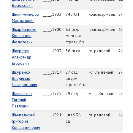
Васильевич
Шиян Никифор
__.__.1903
745 СП
красноармеец
2/13/4
Мартынович
Шкарбаненко
__.__.1900
83 отд.
красноармеец
1/10/4
Константин
морская
Федотович
стрелк. бр.
Шкуратов
__.__.1903
36 гв.сд
гв. рядовой
2/1/45
Александр
Егорович
Шкуренко
__.__.1917
27 отд.
мл. лейтенант
2/12/4
Владимир
штурм.
Никифорович
стрелк. б-н
Шляпников
__.__.1925
297 сд
мл. лейтенант
2/1/45
Евгений
Павлович
Шмигельский
__.__.1921
штаб 36
гв. рядовой
1/28/4
Григорий
сд
Константинович