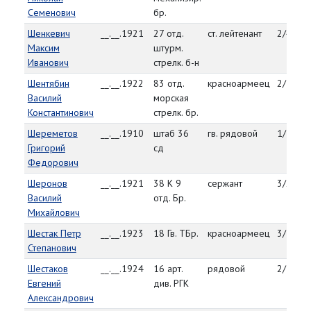
Семенович
бр.
Шенкевич
__.__.1921
27 отд.
ст. лейтенант
2/4/45
Максим
штурм.
Иванович
стрелк. б-н
Шентябин
__.__.1922
83 отд.
красноармеец
2/3/45
Василий
морская
Константинович
стрелк. бр.
Шереметов
__.__.1910
штаб 36
гв. рядовой
1/12/4
Григорий
сд
Федорович
Шеронов
__.__.1921
38 К 9
сержант
3/23/4
Василий
отд. Бр.
Михайлович
Шестак Петр
__.__.1923
18 Гв. ТБр.
красноармеец
3/7/45
Степанович
Шестаков
__.__.1924
16 арт.
рядовой
2/5/45
Евгений
див. РГК
Александрович