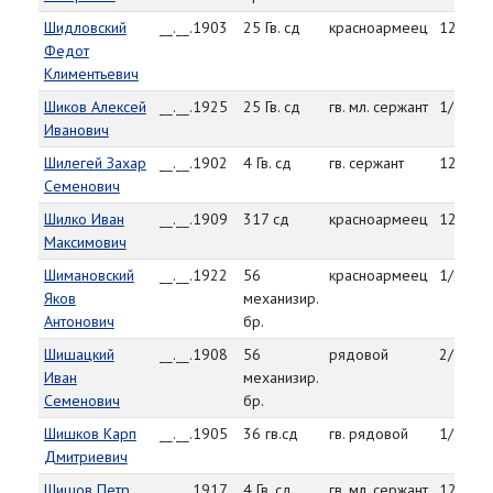
Шидловский
__.__.1903
25 Гв. сд
красноармеец
12/31/
Федот
Климентьевич
Шиков Алексей
__.__.1925
25 Гв. сд
гв. мл. сержант
1/19/4
Иванович
Шилегей Захар
__.__.1902
4 Гв. сд
гв. сержант
12/4/4
Семенович
Шилко Иван
__.__.1909
317 сд
красноармеец
12/28/
Максимович
Шимановский
__.__.1922
56
красноармеец
1/29/4
Яков
механизир.
Антонович
бр.
Шишацкий
__.__.1908
56
рядовой
2/1/45
Иван
механизир.
Семенович
бр.
Шишков Карп
__.__.1905
36 гв.сд
гв. рядовой
1/25/4
Дмитриевич
Шишов Петр
__.__.1917
4 Гв. сд
гв. мл. сержант
12/5/4