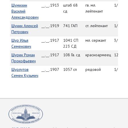
Шумихин
__.__.1913
штаб 68
гв. мл.
1/14/4
Василий
сд
лейтенант
Александрович
Шунин Алексей
__.__.1919
741 ГАП
ст. лейтенант
1/29/4
Петрович
Шур Илья
__.__.1917
1041 СП
мл. сержант
3/30/4
Семенович
223 СД
Шурин Роман
__.__.1917
108 Гв. сд
красноармеец
12/23/
Прокофьевич
Шурлутов
__.__.1907
1057 сп
рядовой
1/5/45
Семен Кузьмич