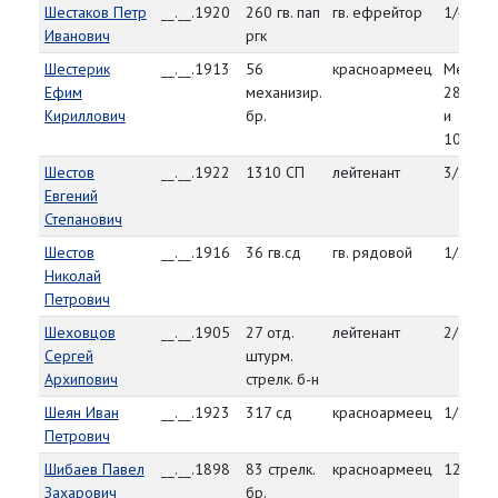
Шестаков Петр
__.__.1920
260 гв. пап
гв. ефрейтор
1/4/45
Иванович
ргк
Шестерик
__.__.1913
56
красноармеец
Между
Ефим
механизир.
28.01.1
Кириллович
бр.
и
10.02.1
Шестов
__.__.1922
1310 СП
лейтенант
3/23/4
Евгений
Степанович
Шестов
__.__.1916
36 гв.сд
гв. рядовой
1/25/4
Николай
Петрович
Шеховцов
__.__.1905
27 отд.
лейтенант
2/7/45
Сергей
штурм.
Архипович
стрелк. б-н
Шеян Иван
__.__.1923
317 сд
красноармеец
1/8/45
Петрович
Шибаев Павел
__.__.1898
83 стрелк.
красноармеец
12/24/
Захарович
бр.