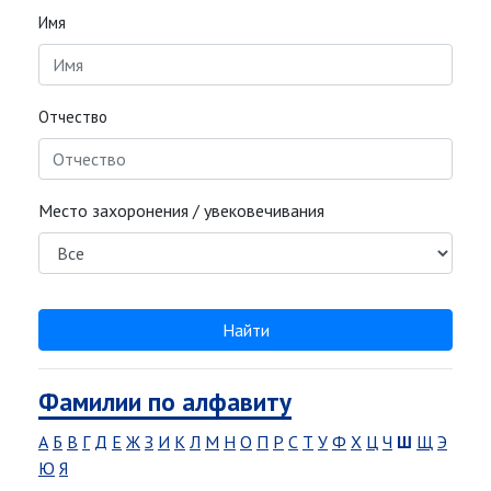
Имя
Отчество
Место захоронения / увековечивания
Найти
Фамилии по алфавиту
А
Б
В
Г
Д
Е
Ж
З
И
К
Л
М
Н
О
П
Р
С
Т
У
Ф
Х
Ц
Ч
Ш
Щ
Э
Ю
Я