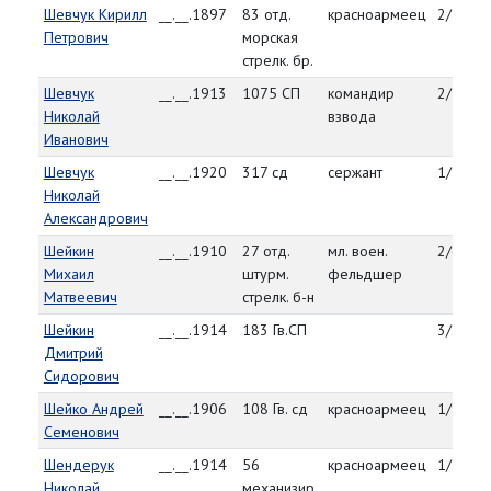
Шевчук Кирилл
__.__.1897
83 отд.
красноармеец
2/3/45
Петрович
морская
стрелк. бр.
Шевчук
__.__.1913
1075 СП
командир
2/7/45
Николай
взвода
Иванович
Шевчук
__.__.1920
317 сд
сержант
1/17/4
Николай
Александрович
Шейкин
__.__.1910
27 отд.
мл. воен.
2/6/45
Михаил
штурм.
фельдшер
Матвеевич
стрелк. б-н
Шейкин
__.__.1914
183 Гв.СП
3/29/4
Дмитрий
Сидорович
Шейко Андрей
__.__.1906
108 Гв. сд
красноармеец
1/13/4
Семенович
Шендерук
__.__.1914
56
красноармеец
1/27/4
Николай
механизир.