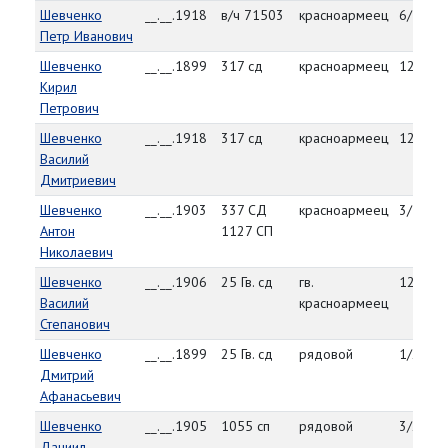
Шевченко
__.__.1918
в/ч 71503
красноармеец
6/3/46
Петр Иванович
Шевченко
__.__.1899
317 сд
красноармеец
12/30/
Кирил
Петрович
Шевченко
__.__.1918
317 сд
красноармеец
12/28/
Василий
Дмитриевич
Шевченко
__.__.1903
337 СД
красноармеец
3/16/4
Антон
1127 СП
Николаевич
Шевченко
__.__.1906
25 Гв. сд
гв.
12/30/
Василий
красноармеец
Степанович
Шевченко
__.__.1899
25 Гв. сд
рядовой
1/20/4
Дмитрий
Афанасьевич
Шевченко
__.__.1905
1055 сп
рядовой
3/22/4
Даниил