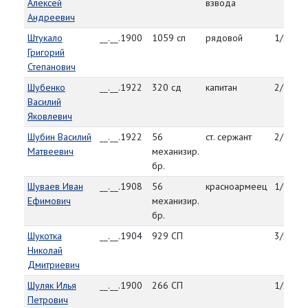
Алексей
взвода
Андреевич
Штукало
__.__.1900
1059 сп
рядовой
1/2/45
Григорий
Степанович
Шубенко
__.__.1922
320 сд
капитан
2/10/4
Василий
Яковлевич
Шубин Василий
__.__.1922
56
ст. сержант
2/17/4
Матвеевич
механизир.
бр.
Шуваев Иван
__.__.1908
56
красноармеец
1/31/4
Ефимович
механизир.
бр.
Шукотка
__.__.1904
929 СП
3/26/4
Николай
Дмитриевич
Шуляк Илья
__.__.1900
266 СП
1/25/4
Петрович