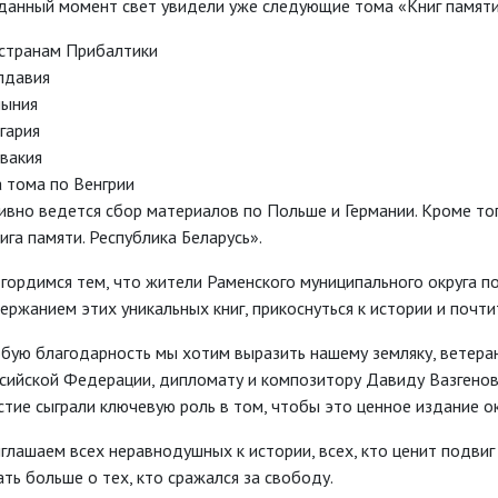
данный момент свет увидели уже следующие тома «Книг памяти
странам Прибалтики
лдавия
ыния
гария
вакия
 тома по Венгрии
ивно ведется сбор материалов по Польше и Германии. Кроме то
ига памяти. Республика Беларусь».
гордимся тем, что жители Раменского муниципального округа п
ержанием этих уникальных книг, прикоснуться к истории и почти
бую благодарность мы хотим выразить нашему земляку, ветера
сийской Федерации, дипломату и композитору Давиду Вазгенов
стие сыграли ключевую роль в том, чтобы это ценное издание о
глашаем всех неравнодушных к истории, всех, кто ценит подвиг
ать больше о тех, кто сражался за свободу.