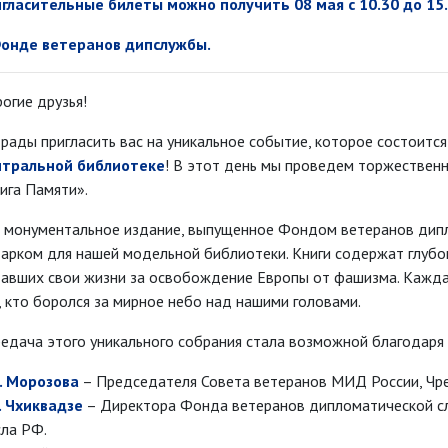
гласительные билеты можно получить 08 мая
c
10.30 до 15.
онде ветеранов дипслужбы.
огие друзья!
рады пригласить вас на уникальное событие, которое состоитс
нтральной библиотеке
! В этот день мы проведем торжествен
ига Памяти».
 монументальное издание, выпущенное Фондом ветеранов дип
арком для нашей модельной библиотеки. Книги содержат глубок
авших свои жизни за освобождение Европы от фашизма. Каждая
, кто боролся за мирное небо над нашими головами.
едача этого уникального собрания стала возможной благодаря 
. Морозова
– Председателя Совета ветеранов МИД России, Чр
. Чхиквадзе
– Директора Фонда ветеранов дипломатической с
ла РФ.