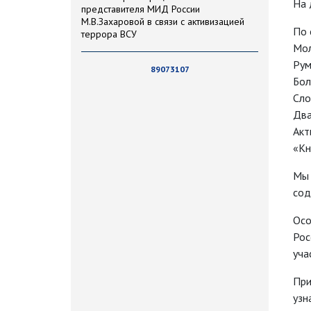
На 
представителя МИД России
М.В.Захаровой в связи с активизацией
По 
террора ВСУ
Мо
Рум
89073107
Бол
Сло
Два
Акт
«Кн
Мы 
сод
Осо
Рос
уча
При
узн