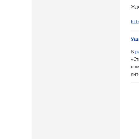
Жде
htt
Ува
В
р
«Ст
ном
лит