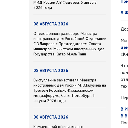
При
МИД России А.В.Фадеева, 6 августа
2026 года
В Ф
08 АВГУСТА 2026
Дор
О телефонном разговоре Министра
иностранных дел Российской Федерации
Мы 
С.В.Лаврова с Председателем Совета
це
министров, Министром иностранных дел
«Кн
Государства Катар М.Аль Тани
Это
08 АВГУСТА 2026
под
отд
Выступление заместителя Министра
иностранных дел России М.Ю.Галузина на
тех
Третьем Российско-Казахстанском
медиафоруме, Санкт-Петербург, 3
Пер
августа 2026 года
В.И
В.В
08 АВГУСТА 2026
Пос
Комментарий официального