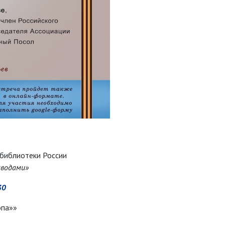
 библиотеки России
сводами»
30
опа»»