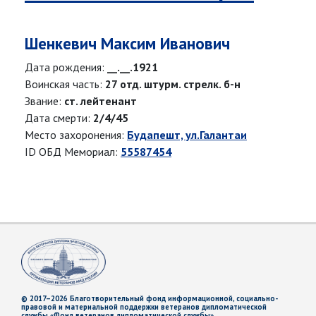
Шенкевич Максим Иванович
Дата рождения:
__.__.1921
Воинская часть:
27 отд. штурм. стрелк. б-н
Звание:
ст. лейтенант
Дата смерти:
2/4/45
Место захоронения:
Будапешт, ул.Галантаи
ID ОБД Мемориал:
55587454
© 2017–2026 Благотворительный фонд информационной, социально-
правовой и материальной поддержки ветеранов дипломатической
службы «Фонд ветеранов дипломатической службы»