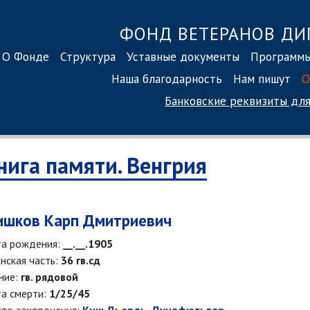
ФОНД ВЕТЕРАНОВ ДИ
О Фонде
Структура
Уставные документы
Программ
Наша благодарность
Нам пишут
О
Банковские реквизиты
для
нига памяти. Венгрия
шков Карп Дмитриевич
а рождения:
__.__.1905
нская часть:
36 гв.сд
ние:
гв. рядовой
а смерти:
1/25/45