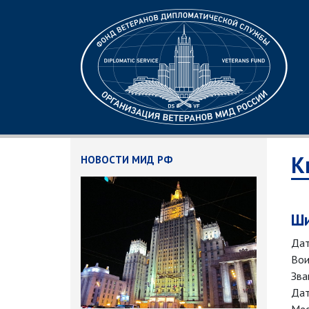
К
НОВОСТИ МИД РФ
Ши
Дат
Вои
Зва
Дат