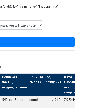
 fond@dsvf.ru с пометкой "База данных".
:
Воинская
Причина
Год
Дата
Мед.
М
часть /
смерти
рождения
гибели
учреждение
з
подразделение
или
/ ВЧ
смерти
593 сп 131 сд
погиб
__.__.1910
7/25/44
131 сд
г
Й