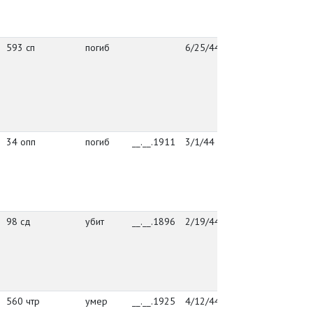
В
593 сп
погиб
6/25/44
Ломоносовский
г
РВК,
Й
Ленинградская
к
обл.,
у
Ломоносовский
В
р-н
34 опп
погиб
__.__.1911
3/1/44
Книга
г
памяти.
Й
Новгородская
к
область. Том
у
16
В
98 сд
убит
__.__.1896
2/19/44
98 сд
г
Й
к
у
В
560 чтр
умер
__.__.1925
4/12/44
ХППГ 2237
г