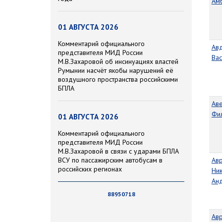
Ам
01 АВГУСТА 2026
Комментарий официального
Ав
представителя МИД России
Вас
М.В.Захаровой об инсинуациях властей
Румынии насчёт якобы нарушений её
воздушного пространства российскими
БПЛА
Ав
Фи
01 АВГУСТА 2026
Комментарий официального
представителя МИД России
М.В.Захаровой в связи с ударами БПЛА
ВСУ по пассажирским автобусам в
Ав
российских регионах
Ник
Ан
88950718
Ав