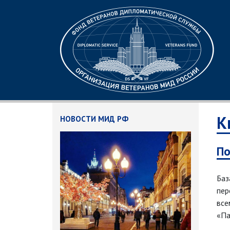
К
НОВОСТИ МИД РФ
По
Баз
пер
все
«Па