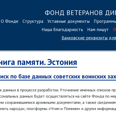
ФОНД ВЕТЕРАНОВ ДИ
О Фонде
Структура
Уставные документы
Программ
Наша благодарность
Нам пишут
О
Банковские реквизиты
для
нига памяти. Эстония
иск по базе данных советских воинских за
а данных в процессе разработки. Уточнение именных списков п
сональных данных будет осуществляться на сайте Фонда по мер
ми сохранившимися архивными документами, а также сведения
мять народа», платформы «Чтим и Помним» и других информац