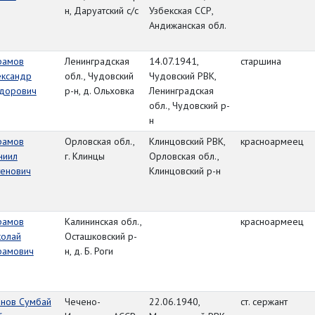
н, Даруатский с/с
Узбекская ССР,
Андижанская обл.
рамов
Ленинградская
14.07.1941,
старшина
ександр
обл., Чудовский
Чудовский РВК,
дорович
р-н, д. Ольховка
Ленинградская
обл., Чудовский р-
н
рамов
Орловская обл.,
Клинцовский РВК,
красноармеец
ниил
г. Клинцы
Орловская обл.,
тенович
Клинцовский р-н
рамов
Калининская обл.,
красноармеец
колай
Осташковский р-
рамович
н, д. Б. Роги
анов Сумбай
Чечено-
22.06.1940,
ст. сержант