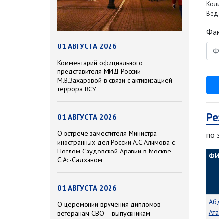
Кол
Веде
Фам
01 АВГУСТА 2026
Комментарий официального
представителя МИД России
М.В.Захаровой в связи с активизацией
террора ВСУ
Ре
01 АВГУСТА 2026
О встрече заместителя Министра
по 
иностранных дел России А.С.Алимова с
Послом Саудовской Аравии в Москве
Ф
С.Ас-Садханом
01 АВГУСТА 2026
Аб
О церемонии вручения дипломов
Ата
ветеранам СВО – выпускникам