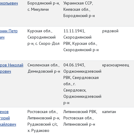
окопьевич
Бородянский р-н,
Украинская ССР,
с. Микуличи
Киевская обл.,
Бородянский р-н
онин Петр
Курская обл.,
11.11.1941,
рядовой
ьич
Скороднянский
Скороднянский
р-н, с. Скоро-Дол
РВК, Курская обл.,
Скороднянский р-н
аров Николай
Смоленская обл.,
04.06.1943,
красноармеец
арович
Демидовский р-н
Орджоникидзевский
РВК, Свердловская
обл., г.
Свердловск,
Орджоникидзевский
р-н
сенов
Ростовская обл.,
Литвиновский РВК,
капитан
горий
Литвиновский р-н,
Ростовская обл.,
хайлович
Рудаковский с/с,
Литвиновский р-н
х. Рудаково