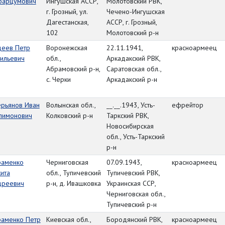
барцумович
Ингушская АССР,
Молотовский РВК,
г. Грозный, ул.
Чечено-Ингушская
Дагестанская,
АССР, г. Грозный,
102
Молотовский р-н
деев Петр
Воронежская
22.11.1941,
красноармеец
ильевич
обл.,
Аркадакский РВК,
Абрамовский р-н,
Саратовская обл.,
с. Черки
Аркадакский р-н
ерьянов Иван
Волынская обл.,
__.__.1943, Усть-
ефрейтор
лимонович
Колковский р-н
Таркский РВК,
Новосибирская
обл., Усть-Таркский
р-н
раменко
Черниговская
07.09.1943,
красноармеец
ита
обл., Тупичевский
Тупичевский РВК,
дреевич
р-н, д. Ивашковка
Украинская ССР,
Черниговская обл.,
Тупичевский р-н
раменко Петр
Киевская обл.,
Бородянский РВК,
красноармеец