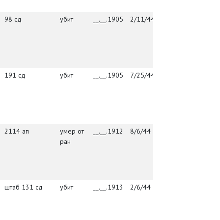
В
98 сд
убит
__.__.1905
2/11/44
упр. 98 сд
г
Й
к
у
В
191 сд
убит
__.__.1905
7/25/44
упр. 191 сд
г
Й
к
у
В
2114 ап
умер от
__.__.1912
8/6/44
упр. пэп 196
г
ран
Й
к
у
В
штаб 131 сд
убит
__.__.1913
2/6/44
штаб 131 сд
г
Й
к
у