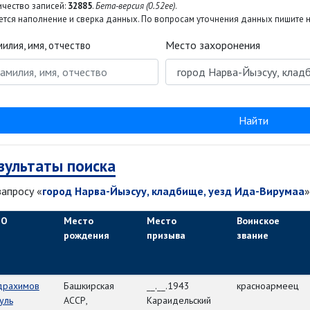
ичество записей:
32885
.
Бета-версия (0.52ee)
.
тся наполнение и сверка данных. По вопросам уточнения данных пишите на
Место захоронения
илия, имя, отчество
Найти
зультаты поиска
запросу «
город Нарва-Йыэсуу, кладбище, уезд Ида-Вирумаа
»
ИО
Место
Место
Воинское
рождения
призыва
звание
драхимов
Башкирская
__.__.1943
красноармеец
уль
АССР,
Караидельский