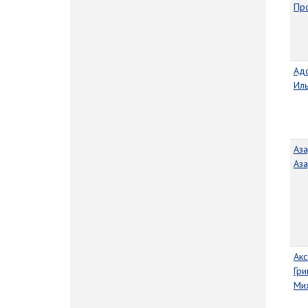
Пр
Ад
Ил
Аз
Аз
Ак
Гри
Ми