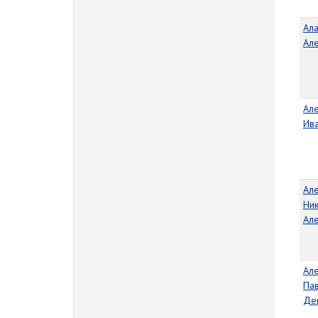
Ал
Ал
Ал
Ив
Ал
Ни
Ал
Ал
Па
Де