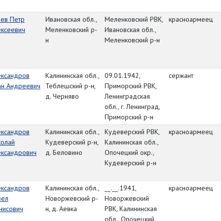
аев Петр
Ивановская обл.,
Меленковский РВК,
красноармеец
ексеевич
Меленковский р-
Ивановская обл.,
н
Меленковский р-н
ександров
Калининская обл.,
09.01.1942,
сержант
ан Андреевич
Теблешский р-н,
Приморский РВК,
д. Черняво
Ленинградская
обл., г. Ленинград,
Приморский р-н
ександров
Калининская обл.,
Кудеверский РВК,
красноармеец
колай
Кудеверский р-н,
Калининская обл.,
ександрович
д. Беловино
Опочецкий окр.,
Кудеверский р-н
ександров
Калининская обл.,
__.__.1941,
красноармеец
вел
Новоржевский р-
Новоржевский
нисович
н, д. Аевка
РВК, Калининская
обл., Опочецкий