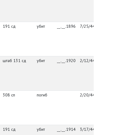
к
у
В
191 сд
убит
__.__.1896
7/25/44
упр. 191 сд
г
Й
к
у
В
штаб 131 сд
убит
__.__.1920
2/12/44
штаб 131 сд
г
Й
к
у
В
308 сп
погиб
2/20/44
Извещения
г
боевых
Й
частей
к
у
В
191 сд
убит
__.__.1914
3/17/44
191 сд
г