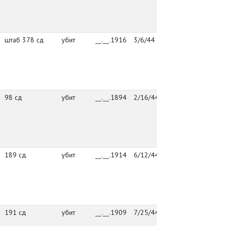
к
у
В
штаб 378 сд
убит
__.__.1916
3/6/44
штаб 378 сд
г
Й
к
у
В
98 сд
убит
__.__.1894
2/16/44
упр. 98 сд
г
Й
к
у
В
189 сд
убит
__.__.1914
6/12/44
189 сд
г
Й
к
у
В
191 сд
убит
__.__.1909
7/25/44
упр. 191 сд
г
Й