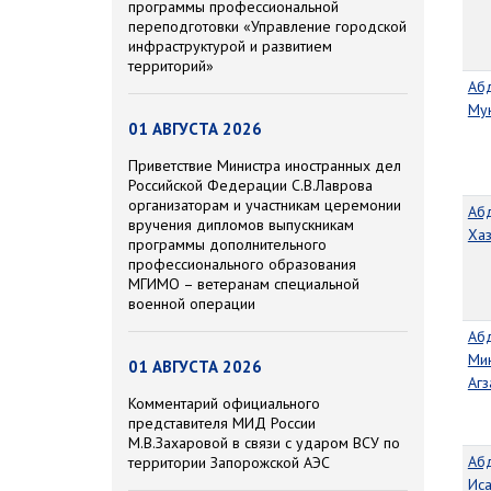
программы профессиональной
переподготовки «Управление городской
инфраструктурой и развитием
территорий»
Аб
Му
01 АВГУСТА 2026
Приветствие Министра иностранных дел
Российской Федерации С.В.Лаврова
организаторам и участникам церемонии
Аб
вручения дипломов выпускникам
Хаз
программы дополнительного
профессионального образования
МГИМО – ветеранам специальной
военной операции
Аб
Ми
01 АВГУСТА 2026
Аг
Комментарий официального
представителя МИД России
М.В.Захаровой в связи с ударом ВСУ по
Аб
территории Запорожской АЭС
Ис