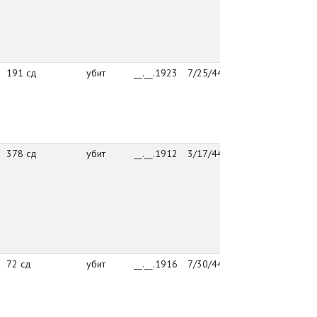
Й
к
у
В
191 сд
убит
__.__.1923
7/25/44
упр. 191 сд
г
Й
к
у
В
378 сд
убит
__.__.1912
3/17/44
378 сд
г
Й
к
у
В
72 сд
убит
__.__.1916
7/30/44
72 сд
г
Й
к
у