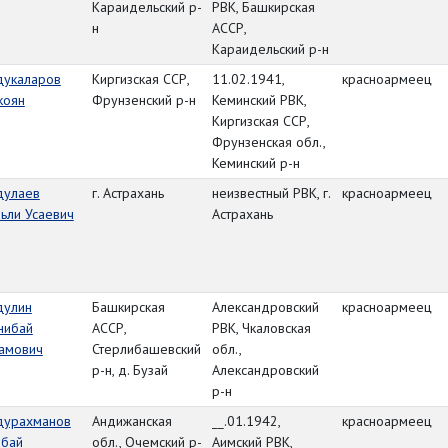
Караидельский р-
РВК, Башкирская
н
АССР,
Караидельский р-н
дукаларов
Киргизская ССР,
11.02.1941,
красноармеец
коян
Фрунзенский р-н
Кеминский РВК,
Киргизская ССР,
Фрунзенская обл.,
Кеминский р-н
дулаев
г. Астрахань
неизвестный РВК, г.
красноармеец
ьли Усаевич
Астрахань
дулин
Башкирская
Александровский
красноармеец
нибай
АССР,
РВК, Чкаловская
замович
Стерлибашевский
обл.,
р-н, д. Бузай
Александровский
р-н
дурахманов
Андижанская
__.01.1942,
красноармеец
абай
обл., Очемский р-
Аимский РВК,