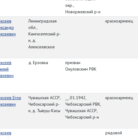
окр.,
Новоржевский р-н
ексеев
Ленинградская
красноармеец
ександр
обл.,
ексеевич
Кингисеппский р-
н, д.
Алексеевское
ексеев
д. Ерзовка
призван
илий
Окуловским РВК
овлевич
ксеев Егор
Чувашская АССР,
__.01.1942,
красноармеец
ексеевич
Чебоксарский р-
Чебоксарский РВК,
н, д. Тывуш-Касы
Чувашская АССР,
Чебоксарский р-н
ексеев
рядовой