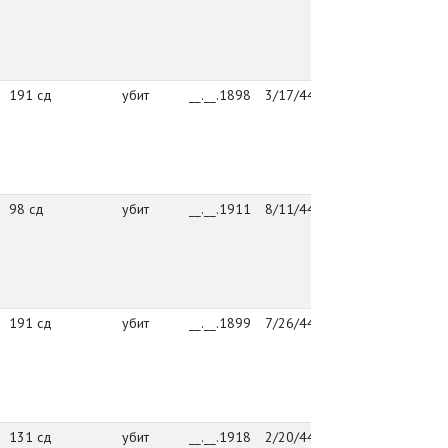
Й
к
у
В
191 сд
убит
__.__.1898
3/17/44
191 сд
г
Й
к
у
В
98 сд
убит
__.__.1911
8/11/44
98 сд
г
Й
к
у
В
191 сд
убит
__.__.1899
7/26/44
упр. 191 сд
г
Й
к
у
В
131 сд
убит
__.__.1918
2/20/44
131 сд
г