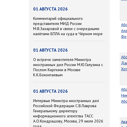
01 АВГУСТА 2026
Комментарий официального
представителя МИД России
Аб
М.В.Захаровой в связи с очередными
Ал
налётами БПЛА на суда в Чёрном море
Фе
01 АВГУСТА 2026
Аб
О встрече заместителя Министра
Да
иностранных дел России М.Ю.Галузина с
Хо
Послом Киргизии в Москве
К.К.Боконтаевым
Аб
01 АВГУСТА 2026
Ни
Интервью Министра иностранных дел
Аб
Российской Федерации С.В.Лаврова
Генеральному директору
информационного агентства ТАСС
А.О.Кондрашову, Москва, 29 июля 2026
Ав
года