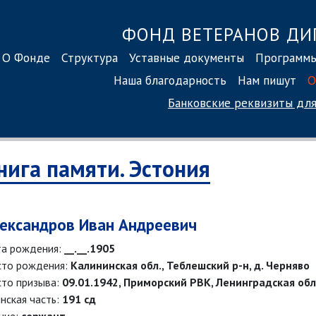
ФОНД ВЕТЕРАНОВ ДИ
О Фонде
Структура
Уставные документы
Программ
Наша благодарность
Нам пишут
О
Банковские реквизиты
для
нига памяти. Эстония
ександров Иван Андреевич
а рождения:
__.__.1905
то рождения:
Калининская обл., Теблешский р-н, д. Черняво
то призыва:
09.01.1942, Приморский РВК, Ленинградская обл.
нская часть:
191 сд