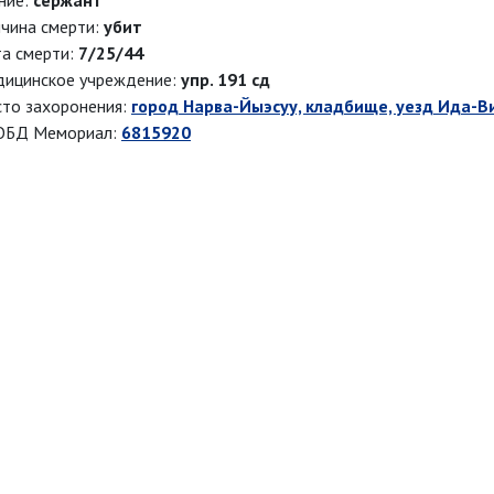
ние:
сержант
чина смерти:
убит
а смерти:
7/25/44
ицинское учреждение:
упр. 191 сд
то захоронения:
город Нарва-Йыэсуу, кладбище, уезд Ида-
ОБД Мемориал:
6815920