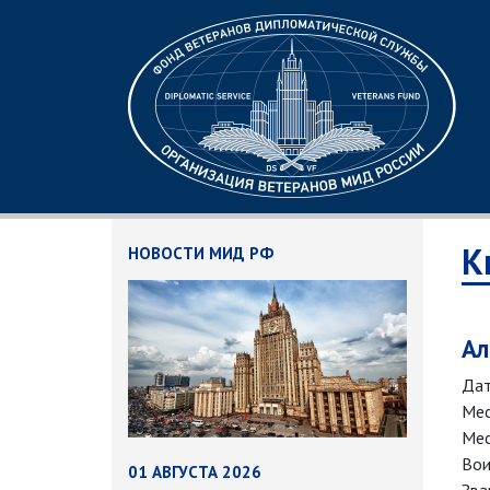
К
НОВОСТИ МИД РФ
Ал
Дат
Мес
Мес
Вои
01 АВГУСТА 2026