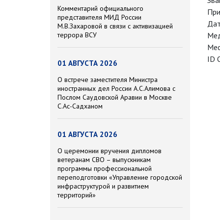
Зва
Комментарий официального
При
представителя МИД России
Дат
М.В.Захаровой в связи с активизацией
террора ВСУ
Мед
Мес
ID 
01 АВГУСТА 2026
О встрече заместителя Министра
иностранных дел России А.С.Алимова с
Послом Саудовской Аравии в Москве
С.Ас-Садханом
01 АВГУСТА 2026
О церемонии вручения дипломов
ветеранам СВО – выпускникам
программы профессиональной
переподготовки «Управление городской
инфраструктурой и развитием
территорий»