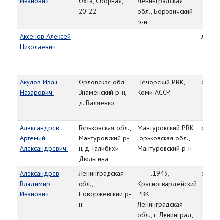
Иванович
Охта, Сборная,
Ленинградская
20-22
обл., Боровичский
р-н
Аксенов Алексей
лейте
Николаевич
Акулов Иван
Орловская обл.,
Печорский РВК,
ст. се
Назарович
Знаменский р-н,
Коми АССР
д. Валяевко
Александров
Горьковская обл.,
Мантуровский РВК,
старш
Артемий
Мантуровский р-
Горьковская обл.,
Александрович
н, д. Галибихи-
Мантуровский р-н
Дюльгина
Александров
Ленинградская
__.__.1943,
ефре
Владимир
обл.,
Красногвардейский
Иванович
Новоржевский р-
РВК,
н
Ленинградская
обл., г. Ленинград,