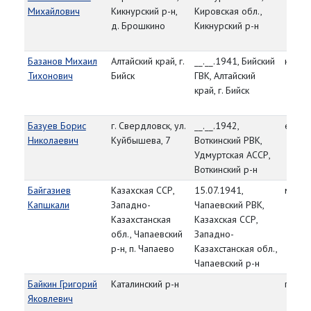
Михайлович
Кикнурский р-н,
Кировская обл.,
д. Брошкино
Кикнурский р-н
Базанов Михаил
Алтайский край, г.
__.__.1941, Бийский
красн
Тихонович
Бийск
ГВК, Алтайский
край, г. Бийск
Базуев Борис
г. Свердловск, ул.
__.__.1942,
ефре
Николаевич
Куйбышева, 7
Воткинский РВК,
Удмуртская АССР,
Воткинский р-н
Байгазиев
Казахская ССР,
15.07.1941,
мл. с
Капшкали
Западно-
Чапаевский РВК,
Казахстанская
Казахская ССР,
обл., Чапаевский
Западно-
р-н, п. Чапаево
Казахстанская обл.,
Чапаевский р-н
Байкин Григорий
Каталинский р-н
гв. е
Яковлевич