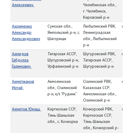
Алексеевич
Челябинская обл.,
г. Челябинск,
Кировский р-н
Ахрименко
Сумская обл.,
Любытинский РВК,
ст. се
Александр
Ямпольский р-н, с.
Ленинградская
Александрович
Шагорищи
обл., Любытинский
р-н
Ахмедов
Татарская АССР,
Шугуровский РВК,
красн
Габдулла
Шугуровский р-н,
Татарская АССР,
Галимович
Урфалинский р-н
Шугуровский р-н
Ахметжанов
Акмолинская
Сталинский РВК,
красн
Иртай
обл., Сталинский
Казахская ССР,
р-н, к/з "Рудник"
Акмолинская обл.,
Сталинский р-н
Ахметов Юмаш
Киргизская ССР,
Кочкорский РВК,
ст. се
Тянь-Шаньская
Киргизская ССР,
обл., с. Кочкорка
Тянь-Шаньская
обл., Кочкорский р-