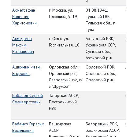
н
Ахметсафин
г. Москва, ул.
01.08.1941,
сержа
Валентин
Плющиха, 9-19
Тульский ГВК,
Харитонович
Тульская обл., г.
Тула
Ахмедеев
г. Омск, ул.
Ахтырский РВК,
сержа
Максим
Госпитальная, 10
Украинская ССР,
Разванович
Сумская обл.,
Ахтырский р-н
Ашихмин Иван
Орловская обл.,
Орловский РВК,
лейте
Егорович
Орловский р-н,
Орловская обл.,
Лавровский с/с, к/
Орловский р-н
з "Дружба"
Бабанов Сергей
Татарская АССР,
мл. с
Селиверстович
Пестречинский
РВК
Бабенко Герасим
Башкирская
Белорецкий РВК,
красн
Васильевич
АССР,
Башкирская АССР,
Белорецкий р-н,
Белорецкий р-н