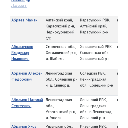
Львович
Абраев Маман
Алтайский край,
Карасукский РВК,
красн
Карасукский р-н,
Алтайский край,
Чернокуринский
Карасукский р-н
с/с
Абраменков
Смоленская обл.,
Хиславичский РВК,
красн
Владимир
Хиславичский р-н,
Смоленская обл.,
Иванович
д. Шабель
Хиславичский р-н
Абрамов Алексей
Ленинградская
Солецкий РВК,
красн
Федорович
обл., Солецкий р-
Ленинградская
н, д. Свинорд.
обл., Солецкий р-н
Абрамов Николай
Ленинградская
Ленинский РВК,
красн
Сергеевич
обл.,
Ленинградская
Уторгошский р-н,
обл., г. Ленинград,
д. Ушели
Ленинский р-н
Абрамов Яков
Рязанская обл.,
Инзенский РВК,
мл. с