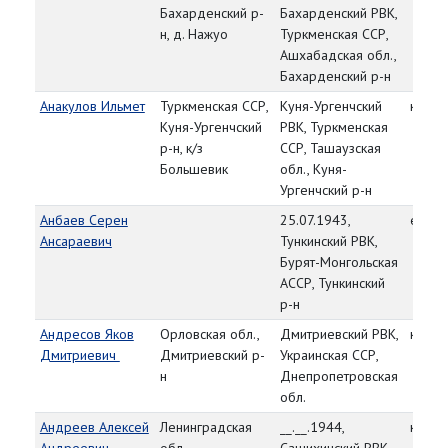
Бахарденский р-
Бахарденский РВК,
н, д. Нажуо
Туркменская ССР,
Ашхабадская обл.,
Бахарденский р-н
Анакулов Ильмет
Туркменская ССР,
Куня-Ургенчский
красн
Куня-Ургенчский
РВК, Туркменская
р-н, к/з
ССР, Ташаузская
Большевик
обл., Куня-
Ургенчский р-н
Анбаев Серен
25.07.1943,
ефре
Ансараевич
Тункинский РВК,
Бурят-Монгольская
АССР, Тункинский
р-н
Андресов Яков
Орловская обл.,
Дмитриевский РВК,
красн
Дмитриевич
Дмитриевский р-
Украинская ССР,
н
Днепропетровская
обл.
Андреев Алексей
Ленинградская
__.__.1944,
красн