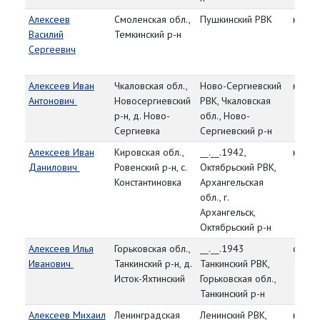
Алексеев
Смоленская обл.,
Пушкинский РВК
красн
Василий
Темкинский р-н
Сергеевич
Алексеев Иван
Чкаловская обл.,
Ново-Сергиевский
красн
Антонович
Новосергиевский
РВК, Чкаловская
р-н, д. Ново-
обл., Ново-
Сергиевка
Сергиевский р-н
Алексеев Иван
Кировская обл.,
__.__.1942,
красн
Данилович
Ровенский р-н, с.
Октябрьский РВК,
Константиновка
Архангельская
обл., г.
Архангельск,
Октябрьский р-н
Алексеев Илья
Горьковская обл.,
__.__.1943
сержа
Иванович
Танкинский р-н, д.
Танкинский РВК,
Исток-Яхтинский
Горьковская обл.,
Танкинский р-н
Алексеев Михаил
Ленинградская
Ленинский РВК,
красн