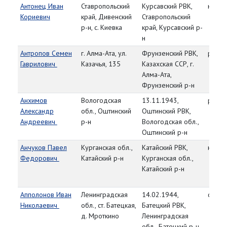
Антонец Иван
Ставропольский
Курсавский РВК,
красн
Кориевич
край, Дивенский
Ставропольский
р-н, с. Киевка
край, Курсавский р-
н
Антропов Семен
г. Алма-Ата, ул.
Фрунзенский РВК,
рядо
Гаврилович
Казачья, 135
Казахская ССР, г.
Алма-Ата,
Фрунзенский р-н
Анхимов
Вологодская
13.11.1943,
рядо
Александр
обл., Оштинский
Оштинский РВК,
Андреевич
р-н
Вологодская обл.,
Оштинский р-н
Анчуков Павел
Курганская обл.,
Катайский РВК,
красн
Федорович
Катайский р-н
Курганская обл.,
Катайский р-н
Апполонов Иван
Ленинградская
14.02.1944,
сержа
Николаевич
обл., ст. Батецкая,
Батецкий РВК,
д. Мроткино
Ленинградская
обл., Батецкий р-н