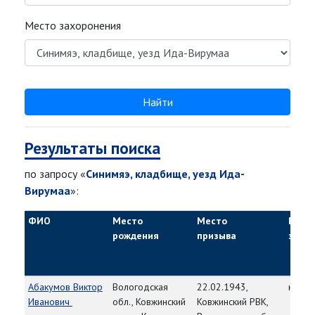
Место захоронения
Найти
Результаты поиска
по запросу «
Синимяэ, кладбище, уезд Ида-
Вирумаа
»:
ФИО
Место
Место
Воин
рождения
призыва
зван
Абакумов Виктор
Вологодская
22.02.1943,
красн
Иванович
обл., Ковжинский
Ковжинский РВК,