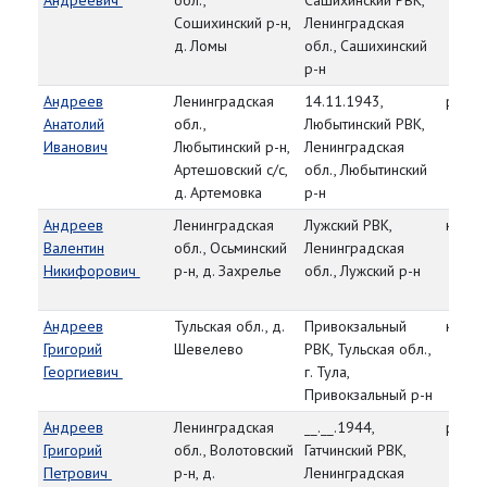
Андреевич
обл.,
Сашихинский РВК,
Сошихинский р-н,
Ленинградская
д. Ломы
обл., Сашихинский
р-н
Андреев
Ленинградская
14.11.1943,
рядо
Анатолий
обл.,
Любытинский РВК,
Иванович
Любытинский р-н,
Ленинградская
Артешовский с/с,
обл., Любытинский
д. Артемовка
р-н
Андреев
Ленинградская
Лужский РВК,
красн
Валентин
обл., Осьминский
Ленинградская
Никифорович
р-н, д. Захрелье
обл., Лужский р-н
Андреев
Тульская обл., д.
Привокзальный
красн
Григорий
Шевелево
РВК, Тульская обл.,
Георгиевич
г. Тула,
Привокзальный р-н
Андреев
Ленинградская
__.__.1944,
рядо
Григорий
обл., Волотовский
Гатчинский РВК,
Петрович
р-н, д.
Ленинградская