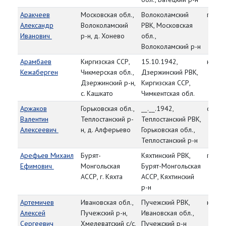
Аракчеев
Московская обл.,
Волоколамский
гв. ст
Александр
Волоколамский
РВК, Московская
Иванович
р-н, д. Хонево
обл.,
Волоколамский р-н
Арамбаев
Киргизская ССР,
15.10.1942,
красн
Кежаберген
Чикмерская обл.,
Дзержинский РВК,
Дзержинский р-н,
Киргизская ССР,
с. Кашкато
Чимкентская обл.
Аржаков
Горьковская обл.,
__.__.1942,
ст. ле
Валентин
Теплостанский р-
Теплостанский РВК,
Алексеевич
н, д. Алферьево
Горьковская обл.,
Теплостанский р-н
Арефьев Михаил
Бурят-
Кяхтинский РВК,
гв. е
Ефимович
Монгольская
Бурят-Монгольская
АССР, г. Кяхта
АССР, Кяхтинский
р-н
Артемичев
Ивановская обл.,
Пучежский РВК,
красн
Алексей
Пучежский р-н,
Ивановская обл.,
Сергеевич
Хмелеватский с/с,
Пучежский р-н