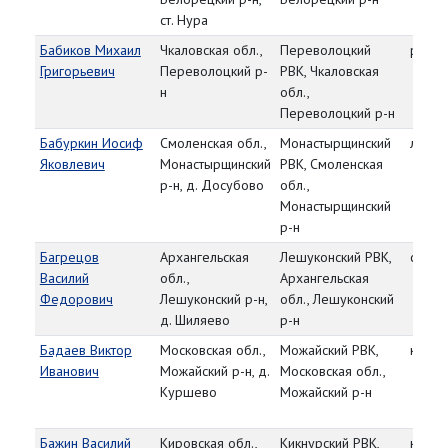
ст. Нура
Бабиков Михаил
Чкаловская обл.,
Переволоцкий
рядо
Григорьевич
Переволоцкий р-
РВК, Чкаловская
н
обл.,
Переволоцкий р-н
Бабуркин Иосиф
Смоленская обл.,
Монастырщинский
лейте
Яковлевич
Монастырщинский
РВК, Смоленская
р-н, д. Досубово
обл.,
Монастырщинский
р-н
Багрецов
Архангельская
Лешуконский РВК,
сержа
Василий
обл.,
Архангельская
Федорович
Лешуконский р-н,
обл., Лешуконский
д. Шиляево
р-н
Бадаев Виктор
Московская обл.,
Можайский РВК,
красн
Иванович
Можайский р-н, д.
Московская обл.,
Куршево
Можайский р-н
Бажин Василий
Кировская обл.,
Кикнурский РВК,
красн