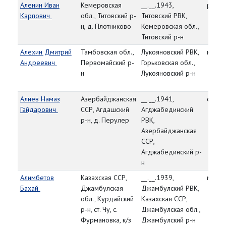
Аленин Иван
Кемеровская
__.__.1943,
рядо
Карпович
обл., Титовский р-
Титовский РВК,
н, д. Плотниково
Кемеровская обл.,
Титовский р-н
Алехин Дмитрий
Тамбовская обл.,
Лукояновский РВК,
красн
Андреевич
Первомайский р-
Горьковская обл.,
н
Лукояновский р-н
Алиев Намаз
Азербайджанская
__.__.1941,
сержа
Гайдарович
ССР, Агдашский
Агджабединский
р-н, д. Перулер
РВК,
Азербайджанская
ССР,
Агджабединский р-
н
Алимбетов
Казахская ССР,
__.__.1939,
мл. с
Бахай
Джамбулская
Джамбулский РВК,
обл., Курдайский
Казахская ССР,
р-н, ст. Чу, с.
Джамбулская обл.,
Фурмановка, к/з
Джамбулский р-н