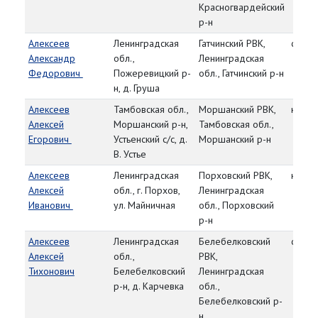
Красногвардейский
р-н
Алексеев
Ленинградская
Гатчинский РВК,
сержа
Александр
обл.,
Ленинградская
Федорович
Пожеревицкий р-
обл., Гатчинский р-н
н, д. Груша
Алексеев
Тамбовская обл.,
Моршанский РВК,
красн
Алексей
Моршанский р-н,
Тамбовская обл.,
Егорович
Устьенский с/с, д.
Моршанский р-н
В. Устье
Алексеев
Ленинградская
Порховский РВК,
красн
Алексей
обл., г. Порхов,
Ленинградская
Иванович
ул. Майничная
обл., Порховский
р-н
Алексеев
Ленинградская
Белебелковский
ст. се
Алексей
обл.,
РВК,
Тихонович
Белебелковский
Ленинградская
р-н, д. Карчевка
обл.,
Белебелковский р-
н