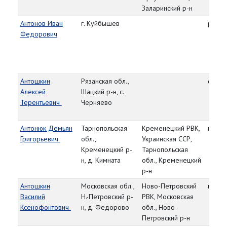
Заларинский р-н
Антонов Иван
г. Куйбышев
рядо
Федорович
Антошкин
Рязанская обл.,
ст. се
Алексей
Шацкий р-н, с.
Терентьевич
Черняево
Антонюк Демьян
Тарнопольская
Кременецкий РВК,
красн
Григорьевич
обл.,
Украинская ССР,
Кременецкий р-
Тарнопольская
н, д. Кимната
обл., Кременецкий
р-н
Антошкин
Московская обл.,
Ново-Петровский
красн
Василий
Н.-Петровский р-
РВК, Московская
Ксенофонтович
н, д. Федорово
обл., Ново-
Петровский р-н