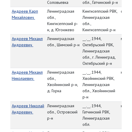
Соловьевка
обл., Гатчинский р-н
Андреев Карп
Ленинградская
Кингисеппский РВК,
сержа
Михайлович
обл.,
Ленинградская
Кингисеппский р-
обл.,
н, д. Югонжево
Кингисеппский р-н
Андреев Михаил
Ленинградская
__.__.1944,
мл. с
Андреевич
обл., Шимский р-н
Октябрьский РВК,
Ленинградская
обл., г. Ленинград,
Октябрьский р-н
Андреев Михаил
Ленинградская
__.__.1944,
красн
Николаевич
обл.,
Хвойнинский РВК,
Хвойнинский р-н,
Ленинградская
д. Горка
обл., Хвойнинский
р-н
Андреев Николай
Ленинградская
__.__.1944,
красн
Андреевич
обл., Островский
Гатчинский РВК,
р-н
Ленинградская
обл.