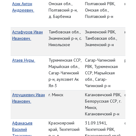
Асик Антон
Омская обл.,
Полтавский РВК,
красн
Андреевич
Полтавский р-н,
Омская обл.,
д. Барбенка
Полтавский р-н
Астафуров Иван
Тамбовская обл.,
Знаменский РВК,
красн
Иванович
Знаменский р-н, с.
Тамбовская обл.,
Никольское
Знаменский р-н
Атаев Нуры
Туркменская ССР,
Сагар-Чагинский
рядо
Марыйская обл.,
РВК, Туркменская
Сагар-Чагинский
ССР, Марыйская
р-н, аулсовет Ак
обл., Сагар-
Ял-3
Чагинский р-н
Атрушкевич Иван
г. Минск
Кагановичский РВК,
сержа
Иванович
Белорусская ССР, г.
Минск,
Кагановичский р-н
Афанасьев
Красноярский
31.09.1941,
ст. се
Василий
край, Тюхтетский
Тюхтетский РВК,
Тарасович
р-н, д.
Красноярский край,