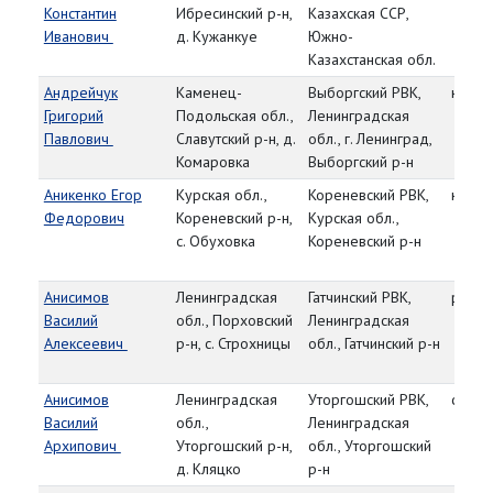
Константин
Ибресинский р-н,
Казахская ССР,
Иванович
д. Кужанкуе
Южно-
Казахстанская обл.
Андрейчук
Каменец-
Выборгский РВК,
красн
Григорий
Подольская обл.,
Ленинградская
Павлович
Славутский р-н, д.
обл., г. Ленинград,
Комаровка
Выборгский р-н
Аникенко Егор
Курская обл.,
Кореневский РВК,
красн
Федорович
Кореневский р-н,
Курская обл.,
с. Обуховка
Кореневский р-н
Анисимов
Ленинградская
Гатчинский РВК,
рядо
Василий
обл., Порховский
Ленинградская
Алексеевич
р-н, с. Строхницы
обл., Гатчинский р-н
Анисимов
Ленинградская
Уторгошский РВК,
сержа
Василий
обл.,
Ленинградская
Архипович
Уторгошский р-н,
обл., Уторгошский
д. Кляцко
р-н