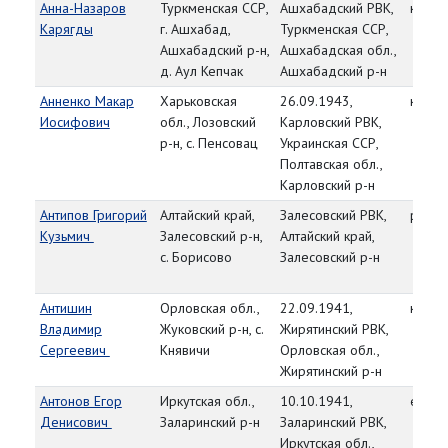
Анна-Назаров
Туркменская ССР,
Ашхабадский РВК,
красн
Карягды
г. Ашхабад,
Туркменская ССР,
Ашхабадский р-н,
Ашхабадская обл.,
д. Аул Кепчак
Ашхабадский р-н
Анненко Макар
Харьковская
26.09.1943,
красн
Иосифович
обл., Лозовский
Карловский РВК,
р-н, с. Пенсовац
Украинская ССР,
Полтавская обл.,
Карловский р-н
Антипов Григорий
Алтайский край,
Залесовский РВК,
рядо
Кузьмич
Залесовский р-н,
Алтайский край,
с. Борисово
Залесовский р-н
Антишин
Орловская обл.,
22.09.1941,
красн
Владимир
Жуковский р-н, с.
Жирятинский РВК,
Сергеевич
Княвичи
Орловская обл.,
Жирятинский р-н
Антонов Егор
Иркутская обл.,
10.10.1941,
ефре
Денисович
Заларинский р-н
Заларинский РВК,
Иркутская обл.,