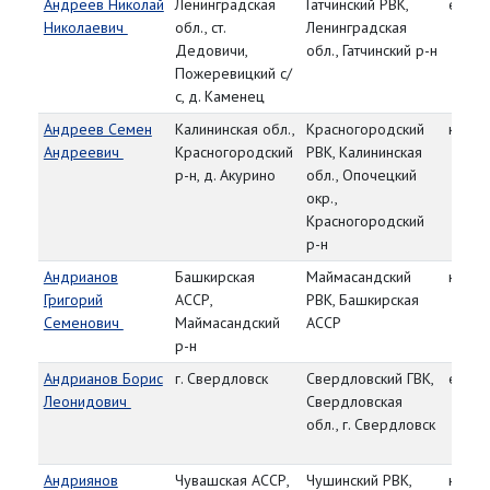
Андреев Николай
Ленинградская
Гатчинский РВК,
ефре
Николаевич
обл., ст.
Ленинградская
Дедовичи,
обл., Гатчинский р-н
Пожеревицкий с/
с, д. Каменец
Андреев Семен
Калининская обл.,
Красногородский
красн
Андреевич
Красногородский
РВК, Калининская
р-н, д. Акурино
обл., Опочецкий
окр.,
Красногородский
р-н
Андрианов
Башкирская
Маймасандский
красн
Григорий
АССР,
РВК, Башкирская
Семенович
Маймасандский
АССР
р-н
Андрианов Борис
г. Свердловск
Свердловский ГВК,
ефре
Леонидович
Свердловская
обл., г. Свердловск
Андриянов
Чувашская АССР,
Чушинский РВК,
красн