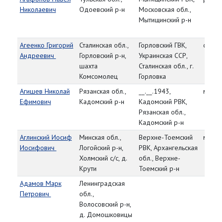
Николаевич
Одоевский р-н
Московская обл.,
Мытищинский р-н
Агеенко Григорий
Сталинская обл.,
Горловский ГВК,
старш
Андреевич
Горловский р-н,
Украинская ССР,
шахта
Сталинская обл., г.
Комсомолец
Горловка
Агишев Николай
Рязанская обл.,
__.__.1943,
мл. с
Ефимович
Кадомский р-н
Кадомский РВК,
Рязанская обл.,
Кадомский р-н
Аглинский Иосиф
Минская обл.,
Верхне-Тоемский
мл. с
Иосифович
Логойский р-н,
РВК, Архангельская
Холмский с/с, д.
обл., Верхне-
Крути
Тоемский р-н
Адамов Марк
Ленинградская
Петрович
обл.,
Волосовский р-н,
д. Домошковицы