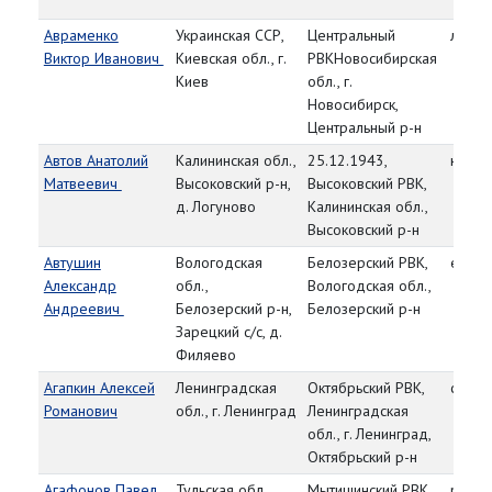
Авраменко
Украинская ССР,
Центральный
лейте
Виктор Иванович
Киевская обл., г.
РВКНовосибирская
Киев
обл., г.
Новосибирск,
Центральный р-н
Автов Анатолий
Калининская обл.,
25.12.1943,
красн
Матвеевич
Высоковский р-н,
Высоковский РВК,
д. Логуново
Калининская обл.,
Высоковский р-н
Автушин
Вологодская
Белозерский РВК,
ефре
Александр
обл.,
Вологодская обл.,
Андреевич
Белозерский р-н,
Белозерский р-н
Зарецкий с/с, д.
Филяево
Агапкин Алексей
Ленинградская
Октябрьский РВК,
ст. ле
Романович
обл., г. Ленинград
Ленинградская
обл., г. Ленинград,
Октябрьский р-н
Агафонов Павел
Тульская обл.,
Мытищинский РВК,
рядо