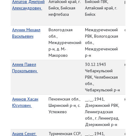
Алпатов Дмитрий
Алтайский край, г.
Бийский ГВК,
рядо
Александрович
Бийск, Бийская
Алтайский край, г.
нефтебаза
Бийск
Алунин Михаил
Вологодская
Междуреченский
ст. се
Васильевич
обл.,
РВК, Вологодская
Междуреченский
обл.,
р-н, д. М.-
Междуреченский
Макорово
р-н
Аляев Павел
30.12.1943
красн
Прокопьевич
Чебаркульский
РВК, Челябинская
обл.,
Чебаркульский р-н
Аминов Хасан
Пензенская обл.,
__.__.1941,
красн
Юсупович
Ширинский р-н, с.
Дзержинский РВК,
Устюжево
Ленинградская
обл., г. Ленинград,
Дзержинский р-н
Анаев Сенет
Туркменская ССР,
__.__.1941,
сержа