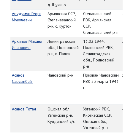
д. Щукино
Арудумян Георг
Армянская ССР,
Степанаванский
красн
Мукучевич
Степанаванский
РВК, Армянская
р-н, с. Куртон
ССР,
Степанаванский р-н
Архипов Михаил
Ленинградская
13.02.1944,
рядо
Иванович
обл., Полновский
Полновский РВК,
р-н, п. Палка
Ленинградская
обл., Полновский
р-н
Асанов
Чановский р-н
Призван Чановским
рядо
Сарсынбай
РВК 23 марта 1943
г.
Асанов Тотан
Ошская обл.,
Узгенский РВК,
красн
Узгенский р-н,
Киргизская ССР,
Кулдянский с/с
Ошская обл.,
Узгенский р-н