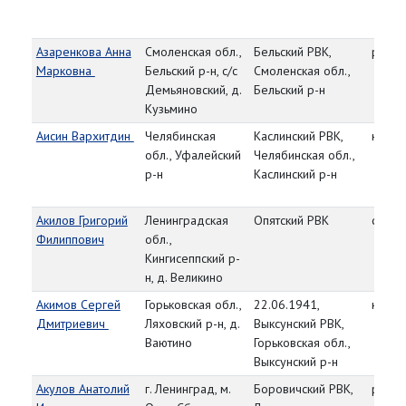
Азаренкова Анна
Смоленская обл.,
Бельский РВК,
рядо
Марковна
Бельский р-н, с/с
Смоленская обл.,
Демьяновский, д.
Бельский р-н
Кузьмино
Аисин Вархитдин
Челябинская
Каслинский РВК,
красн
обл., Уфалейский
Челябинская обл.,
р-н
Каслинский р-н
Акилов Григорий
Ленинградская
Опятский РВК
старш
Филиппович
обл.,
Кингисеппский р-
н, д. Великино
Акимов Сергей
Горьковская обл.,
22.06.1941,
красн
Дмитриевич
Ляховский р-н, д.
Выксунский РВК,
Ваютино
Горьковская обл.,
Выксунский р-н
Акулов Анатолий
г. Ленинград, м.
Боровичский РВК,
рядо