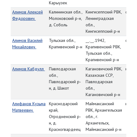
Карыузек
Алимов Алексей
Калининская обл.,
Кингисеппский РВК,
сержа
Федорович
Молоковский р-н,
Ленинградская
д. Соболь
обл.,
Кингисеппский р-н
Алимов Василий
Тульская обл.,
__.__.1942,
ст. се
Михайлович
Крапивенский р-н
Крапивенский РВК,
Тульская обл.,
Крапивенский р-н
Алимов Кабдулл
Павлодарская
Кагановичский РВК,
красн
обл.,
Казахская ССР,
Павлодарский р-
Павлодарская
н, д. Шакот
обл.,
Кагановичский р-н
Алифанов Кузьма
Краснодарский
Маймаксанский
красн
Матвеевич
край,
РВК, Архангельская
Отродненский р-
обл., г.
н, д.
Архангельск,
Красногвардеец
Маймаксанский р-н