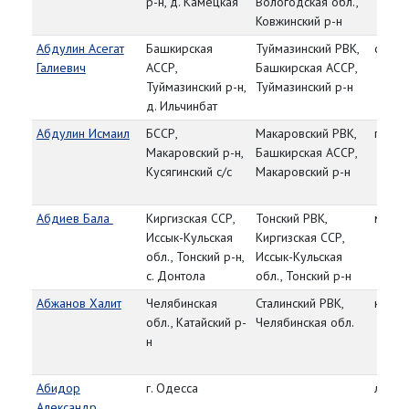
р-н, д. Камецкая
Вологодская обл.,
Ковжинский р-н
Абдулин Асегат
Башкирская
Туймазинский РВК,
сержа
Галиевич
АССР,
Башкирская АССР,
Туймазинский р-н,
Туймазинский р-н
д. Ильчинбат
Абдулин Исмаил
БССР,
Макаровский РВК,
гв. р
Макаровский р-н,
Башкирская АССР,
Кусягинский с/с
Макаровский р-н
Абдиев Бала
Киргизская ССР,
Тонский РВК,
мл. с
Иссык-Кульская
Киргизская ССР,
обл., Тонский р-н,
Иссык-Кульская
с. Донтола
обл., Тонский р-н
Абжанов Халит
Челябинская
Сталинский РВК,
красн
обл., Катайский р-
Челябинская обл.
н
Абидор
г. Одесса
лейте
Александр