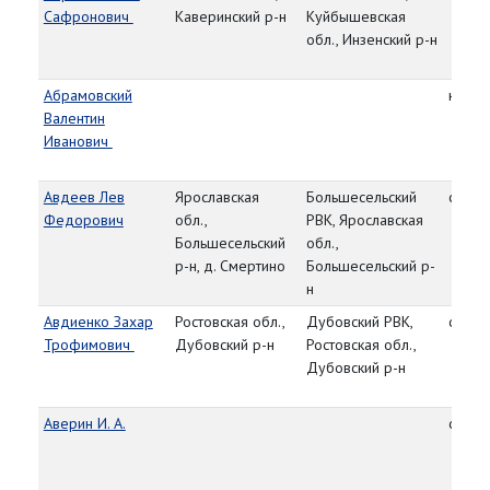
Сафронович
Каверинский р-н
Куйбышевская
обл., Инзенский р-н
Абрамовский
красн
Валентин
Иванович
Авдеев Лев
Ярославская
Большесельский
сержа
Федорович
обл.,
РВК, Ярославская
Большесельский
обл.,
р-н, д. Смертино
Большесельский р-
н
Авдиенко Захар
Ростовская обл.,
Дубовский РВК,
сержа
Трофимович
Дубовский р-н
Ростовская обл.,
Дубовский р-н
Аверин И. А.
сержа