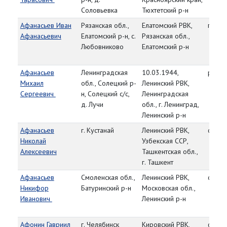
Соловьевка
Тюхтетский р-н
Афанасьев Иван
Рязанская обл.,
Елатомский РВК,
гв. ле
Афанасьевич
Елатомский р-н, с.
Рязанская обл.,
Любовниково
Елатомский р-н
Афанасьев
Ленинградская
10.03.1944,
рядо
Михаил
обл., Солецкий р-
Ленинский РВК,
Сергеевич
н, Солецкий с/с,
Ленинградская
д. Лучи
обл., г. Ленинград,
Ленинский р-н
Афанасьев
г. Кустанай
Ленинский РВК,
сержа
Николай
Узбекская ССР,
Алексеевич
Ташкентская обл.,
г. Ташкент
Афанасьев
Смоленская обл.,
Ленинский РВК,
ст. се
Никифор
Батуринский р-н
Московская обл.,
Иванович
Ленинский р-н
Афонин Гавриил
г. Челябинск
Кировский РВК,
сержа