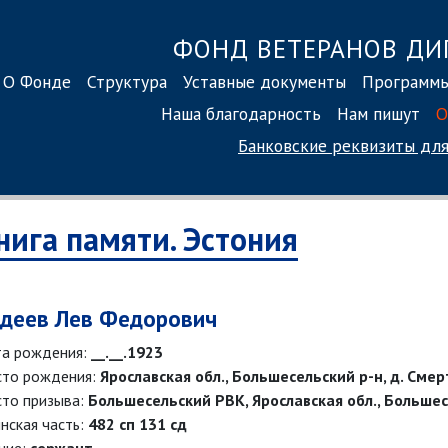
ФОНД ВЕТЕРАНОВ ДИ
О Фонде
Структура
Уставные документы
Программ
Наша благодарность
Нам пишут
О
Банковские реквизиты
для
нига памяти. Эстония
деев Лев Федорович
а рождения:
__.__.1923
то рождения:
Ярославская обл., Большесельский р-н, д. Сме
то призыва:
Большесельский РВК, Ярославская обл., Большес
нская часть:
482 сп 131 сд