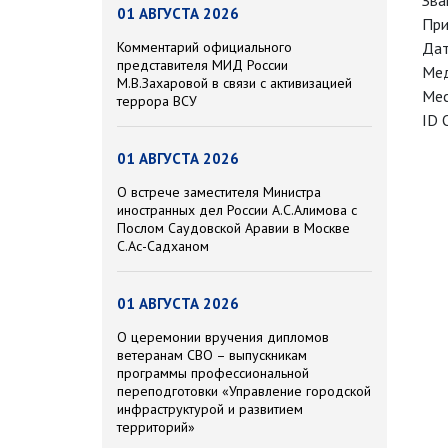
Зва
01 АВГУСТА 2026
При
Дат
Комментарий официального
представителя МИД России
Мед
М.В.Захаровой в связи с активизацией
Мес
террора ВСУ
ID 
01 АВГУСТА 2026
О встрече заместителя Министра
иностранных дел России А.С.Алимова с
Послом Саудовской Аравии в Москве
С.Ас-Садханом
01 АВГУСТА 2026
О церемонии вручения дипломов
ветеранам СВО – выпускникам
программы профессиональной
переподготовки «Управление городской
инфраструктурой и развитием
территорий»