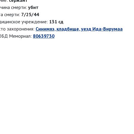
ние:
сержант
чина смерти:
убит
а смерти:
7/25/44
ицинское учреждение:
131 сд
то захоронения:
Синимяэ, кладбище, уезд Ида-Вирумаа
ОБД Мемориал:
80639730