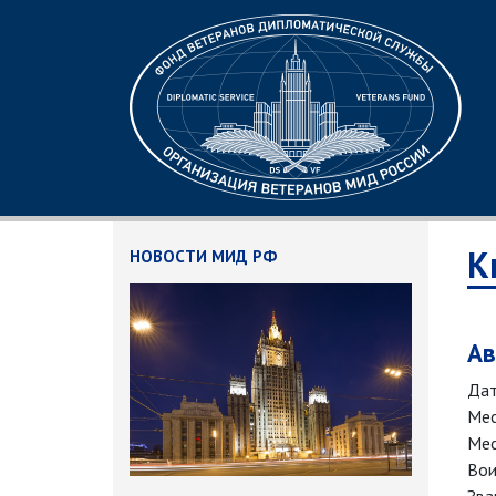
К
НОВОСТИ МИД РФ
Ав
Дат
Мес
Мес
Вои