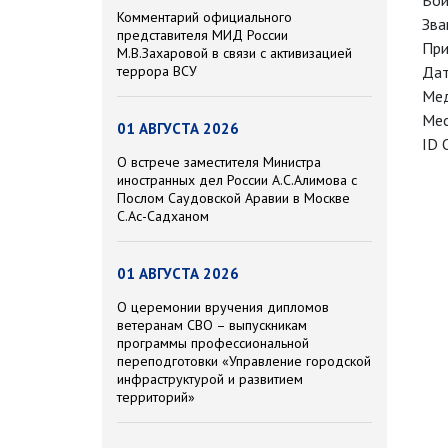
Вои
Комментарий официального
Зва
представителя МИД России
При
М.В.Захаровой в связи с активизацией
террора ВСУ
Дат
Мед
Мес
01 АВГУСТА 2026
ID 
О встрече заместителя Министра
иностранных дел России А.С.Алимова с
Послом Саудовской Аравии в Москве
С.Ас-Садханом
01 АВГУСТА 2026
О церемонии вручения дипломов
ветеранам СВО – выпускникам
программы профессиональной
переподготовки «Управление городской
инфраструктурой и развитием
территорий»