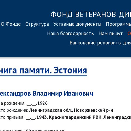
ФОНД ВЕТЕРАНОВ ДИ
О Фонде
Структура
Уставные документы
Программ
Наша благодарность
Нам пишут
О
Банковские реквизиты
для
нига памяти. Эстония
ександров Владимир Иванович
а рождения:
__.__.1926
то рождения:
Ленинградская обл., Новоржевский р-н
то призыва:
__.__.1943, Красногвардейский РВК, Ленинградск