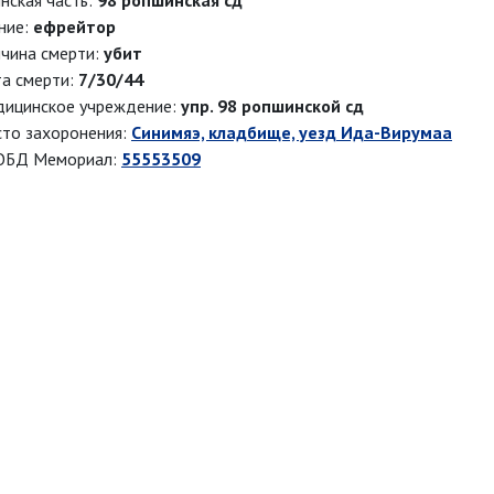
нская часть:
98 ропшинская сд
ние:
ефрейтор
чина смерти:
убит
а смерти:
7/30/44
ицинское учреждение:
упр. 98 ропшинской сд
то захоронения:
Синимяэ, кладбище, уезд Ида-Вирумаа
ОБД Мемориал:
55553509