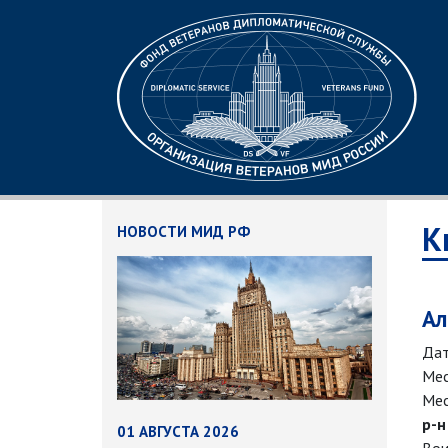
К
НОВОСТИ МИД РФ
Ал
Дат
Мес
Мес
р-н
01 АВГУСТА 2026