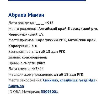
Абраев Маман
Дата рождения:
__.__.1915
Место рождения:
Алтайский край, Карасукский р-н,
Чернокуринский с/с
Место призыва:
Карасукский РВК, Алтайский край,
Карасукский р-н
Воинская часть:
штаб 18 адп РГК
Звание:
красноармеец
Причина смерти:
убит
Дата смерти:
4/7/44
Медицинское учреждение:
штаб 18 адп РГК
Место захоронения:
Синимяэ, кладбище, уезд Ида-
Вирумаа
ID ОБД Мемориал:
55093001