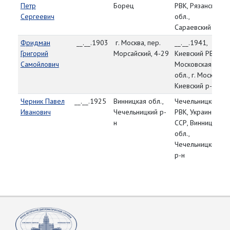
Петр
Борец
РВК, Рязанская
Сергеевич
обл.,
Сараевский р-н
Фридман
__.__.1903
г. Москва, пер.
__.__.1941,
Григорий
Морсайский, 4-29
Киевский РВК,
Самойлович
Московская
обл., г. Москва,
Киевский р-н
Черник Павел
__.__.1925
Винницкая обл.,
Чечельницкий
Иванович
Чечельницкий р-
РВК, Украинская
н
ССР, Винницкая
обл.,
Чечельницкий
р-н