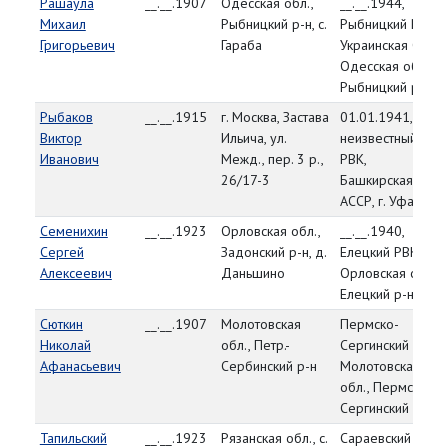
Рашаула
__.__.1907
Одесская обл.,
__.__.1944,
Михаил
Рыбницкий р-н, с.
Рыбницкий РВК,
Григорьевич
Гараба
Украинская ССР,
Одесская обл.,
Рыбницкий р-н
Рыбаков
__.__.1915
г. Москва, Застава
01.01.1941,
Виктор
Ильича, ул.
неизвестный
Иванович
Межд., пер. 3 р.,
РВК,
26/17-3
Башкирская
АССР, г. Уфа
Семенихин
__.__.1923
Орловская обл.,
__.__.1940,
Сергей
Задонский р-н, д.
Елецкий РВК,
Алексеевич
Даньшино
Орловская обл.,
Елецкий р-н
Сюткин
__.__.1907
Молотовская
Пермско-
Николай
обл., Петр.-
Сергинский РВК,
Афанасьевич
Сербинский р-н
Молотовская
обл., Пермско-
Сергинский р-н
Тапильский
__.__.1923
Рязанская обл., с.
Сараевский