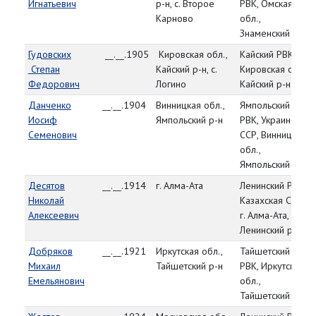
Игнатьевич
р-н, с. Второе
РВК, Омская
Карново
обл.,
Знаменский р-н
Гудовских
__.__.1905
Кировская обл.,
Кайский РВК,
Степан
Кайский р-н, с.
Кировская обл.,
Федорович
Логино
Кайский р-н
Данченко
__.__.1904
Винницкая обл.,
Ямпольский
Иосиф
Ямпольский р-н
РВК, Украинская
Семенович
ССР, Винницкая
обл.,
Ямпольский р-н
Десятов
__.__.1914
г. Алма-Ата
Ленинский РВК,
Николай
Казахская ССР,
Алексеевич
г. Алма-Ата,
Ленинский р-н
Добряков
__.__.1921
Иркутская обл.,
Тайшетский
Михаил
Тайшетский р-н
РВК, Иркутская
Емельянович
обл.,
Тайшетский р-н