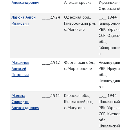
Александрович
Александровка
Украинская ССР,
Одесская обл.
Лазюка Антон
__.__.1924
Одесская обл.,
__.__.1944,
Иванович
Гайворонский р-н,
Гайворонский
с. Могильно
РВК, Украинская
ССР, Одесская
обл.,
Гайворонский р-
н
Максимов
__.__.1912
Ферганская обл.,
Нижнеудинский
Алексей
с. Морозовское
РВК, Иркутская
Петрович
обл.,
Нижнеудинский
р-н
Малюта
__.__.1911
Киевская обл.,
__.__.1944,
Спиридон
Шполянский р-н,
Шполянский
Александрович
с. Матусово
РВК, Украинская
ССР, Киевская
обл.,
Шполянский р-н