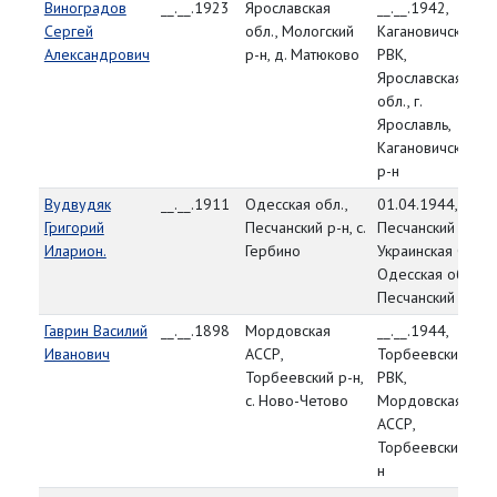
Виноградов
__.__.1923
Ярославская
__.__.1942,
Сергей
обл., Мологский
Кагановичский
Александрович
р-н, д. Матюково
РВК,
Ярославская
обл., г.
Ярославль,
Кагановичский
р-н
Вудвудяк
__.__.1911
Одесская обл.,
01.04.1944,
Григорий
Песчанский р-н, с.
Песчанский РВК,
Иларион.
Гербино
Украинская ССР,
Одесская обл.,
Песчанский р-н
Гаврин Василий
__.__.1898
Мордовская
__.__.1944,
Иванович
АССР,
Торбеевский
Торбеевский р-н,
РВК,
с. Ново-Четово
Мордовская
АССР,
Торбеевский р-
н