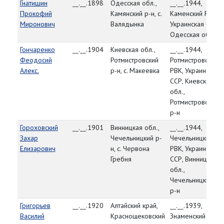
Гнатишин
__.__.1898
Одесская обл.,
__.__.1944,
Прокофий
Камянский р-н, с.
Каменский РВК,
Миронович
Валядынка
Украинская ССР,
Одесская обл.
Гончаренко
__.__.1904
Киевская обл.,
__.__.1944,
Феодосий
Ротмистровский
Ротмистровский
Алекс.
р-н, с. Макеевка
РВК, Украинская
ССР, Киевская
обл.,
Ротмистровский
р-н
Гороховский
__.__.1901
Винницкая обл.,
__.__.1944,
Захар
Чечельницкий р-
Чечельницкий
Елизарович
н, с. Червона
РВК, Украинская
Гребня
ССР, Винницкая
обл.,
Чечельницкий
р-н
Григорьев
__.__.1920
Алтайский край,
__.__.1939,
Василий
Краснощековский
Знаменский