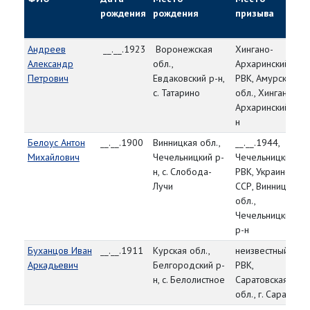
рождения
рождения
призыва
Андреев
__.__.1923
Воронежская
Хингано-
Александр
обл.,
Архаринский
Петрович
Евдаковский р-н,
РВК, Амурская
с. Татарино
обл., Хингано-
Архаринский р-
н
Белоус Антон
__.__.1900
Винницкая обл.,
__.__.1944,
Михайлович
Чечельницкий р-
Чечельницкий
н, с. Слобода-
РВК, Украинская
Лучи
ССР, Винницкая
обл.,
Чечельницкий
р-н
Буханцов Иван
__.__.1911
Курская обл.,
неизвестный
Аркадьевич
Белгородский р-
РВК,
н, с. Белолистное
Саратовская
обл., г. Саратов