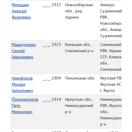
Митюшин
__.__.1913
Новосибирская
Анжеро-
Алексей
обл., дер.
Судженский
Яковлевич
Адрино
РВК,
Новосибирская
обл., Анжеро-
Судженский р-н
Мишедченко
__.__.1925
Киевская обл.,
Смелянский
Сергей
Смелянский р-н
РВК, Украинская
Николаевич
ССР, Киевская
обл.,
Смелянский р-н
Никифоров
__.__.1909
Пензенская обл.
Якутский РВК,
Михаил
Якутская АССР,
Антропович
г. Якутск
Полумахтеров
__.__.1914
Иркутская обл.,
Нижнеудинский
Петр
Нижнеудинский
РВК, Иркутская
Миронович
р-н
обл.,
Нижнеудинский
р-н