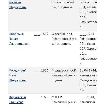
Василий
Ротмистровский
Ротмистровский
Федорович
р-н, с. Куцовка
РВК, Украинская
ССР, Киевская
обл.,
Ротмистровский
р-н
Кобельчак
__.__.1897
Одесская обл.,
__.__.1944,
Захар
Гайворонский р-н,
Гайворонский
Лаврентьевич
с. Чемерполь
РВК, Украинская
ССР, Одесская
обл.,
Гайворонский р-
н
Кордонский
__.__.1916
Молдавская ССР,
15.04.1944,
Иван
Каменский р-н, с.
Каменский РВК,
Федорович
Грушки
Молдавская
ССР, Каменский
р-н
Круковский
__.__.1925
МАССР,
__.__.1944,
Станислав
Каменский р-н, с.
Каменский РВК,