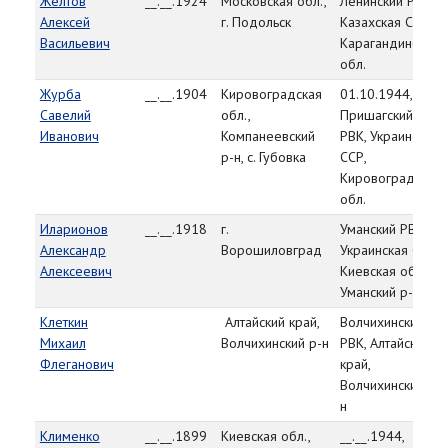
Желтов
__.__.1924
Московская обл.,
Ленинский РВК,
Алексей
г. Подольск
Казахская ССР,
Васильевич
Карагандинская
обл.
Журба
__.__.1904
Кировоградская
01.10.1944,
Савелий
обл.,
Пришагский
Иванович
Компанеевский
РВК, Украинская
р-н, с. Губовка
ССР,
Кировоградская
обл.
Иларионов
__.__.1918
г.
Уманский РВК,
Александр
Ворошиловград
Украинская ССР,
Алексеевич
Киевская обл.,
Уманский р-н
Клеткин
Алтайский край,
Волчихинский
Михаил
Волчихинский р-н
РВК, Алтайский
Флеганович
край,
Волчихинский р-
н
Клименко
__.__.1899
Киевская обл.,
__.__.1944,