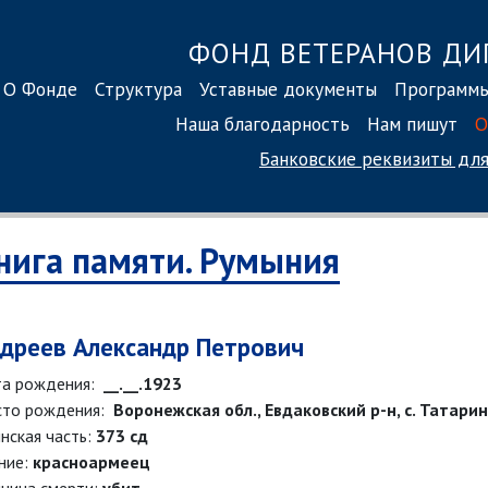
ФОНД ВЕТЕРАНОВ ДИ
О Фонде
Структура
Уставные документы
Программ
Наша благодарность
Нам пишут
О
Банковские реквизиты
для
нига памяти. Румыния
дреев Александр Петрович
а рождения:
__.__.1923
то рождения:
Воронежская обл., Евдаковский р-н, с. Татари
нская часть:
373 сд
ние:
красноармеец