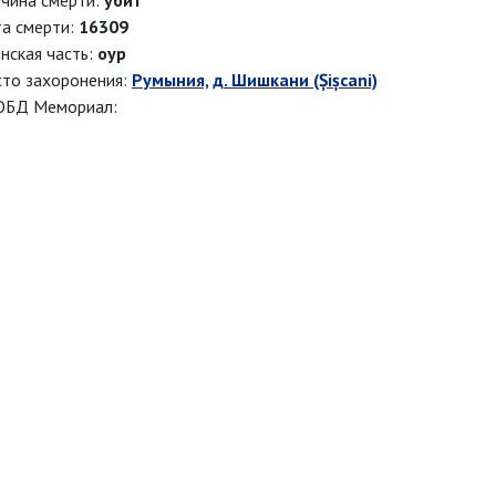
чина смерти:
убит
а смерти:
16309
нская часть:
оур
то захоронения:
Румыния, д. Шишкани (Șișcani)
ОБД Мемориал: