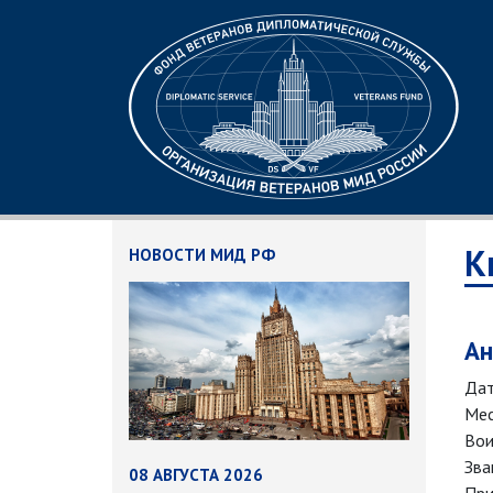
К
НОВОСТИ МИД РФ
Ан
Дат
Мес
Вои
Зва
08 АВГУСТА 2026