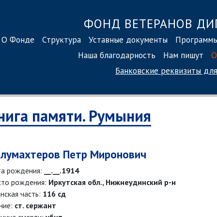
ФОНД ВЕТЕРАНОВ ДИ
О Фонде
Структура
Уставные документы
Программ
Наша благодарность
Нам пишут
О
Банковские реквизиты
для
нига памяти. Румыния
лумахтеров Петр Миронович
а рождения:
__.__.1914
то рождения:
Иркутская обл., Нижнеудинский р-н
нская часть:
116 сд
ние:
ст. сержант