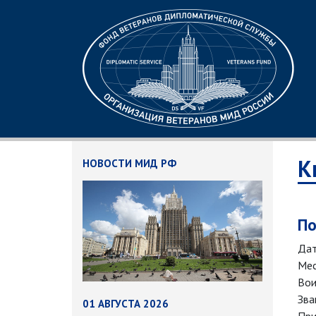
К
НОВОСТИ МИД РФ
По
Дат
Мес
Вои
Зва
01 АВГУСТА 2026