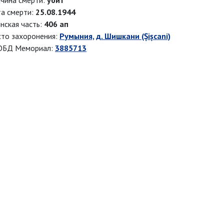
чина смерти:
убит
а смерти:
25.08.1944
нская часть:
406 ап
то захоронения:
Румыния, д. Шишкани (Șișcani)
ОБД Мемориал:
3885713