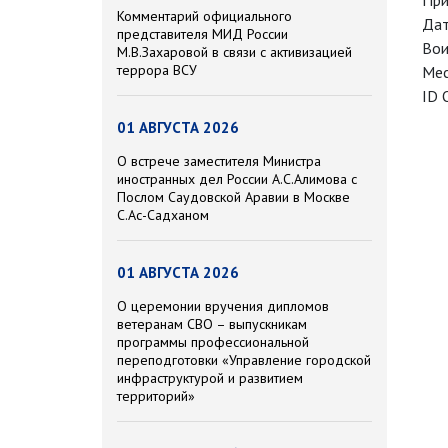
При
Комментарий официального
Дат
представителя МИД России
Вои
М.В.Захаровой в связи с активизацией
террора ВСУ
Мес
ID 
01 АВГУСТА 2026
О встрече заместителя Министра
иностранных дел России А.С.Алимова с
Послом Саудовской Аравии в Москве
С.Ас-Садханом
01 АВГУСТА 2026
О церемонии вручения дипломов
ветеранам СВО – выпускникам
программы профессиональной
переподготовки «Управление городской
инфраструктурой и развитием
территорий»