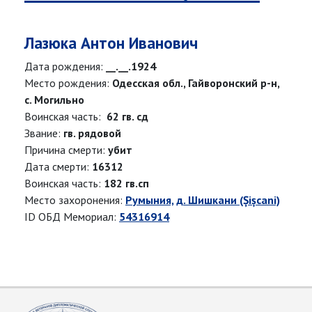
Лазюка Антон Иванович
Дата рождения:
__.__.1924
Место рождения:
Одесская обл., Гайворонский р-н,
с. Могильно
Воинская часть:
62 гв. сд
Звание:
гв. рядовой
Причина смерти:
убит
Дата смерти:
16312
Воинская часть:
182 гв.сп
Место захоронения:
Румыния, д. Шишкани (Șișcani)
ID ОБД Мемориал:
54316914