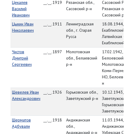
Цекалев
__.__.1919
Рязанская обл.,
Сасовский РВК,
Василий
Сасовский р-н
Рязанская обл.,
Иванович
Сасовский р-н
Цыкин Иван
__.__.1911
Ленинградская
18.08.1944,
Николаевич
обл., г. Старая
Екабпилский УВК,
Русса
Латвийская ССР,
Екабпилский уез
Чистов
__.__.1897
Молотовская
17.02.1942,
Дмитрий
обл., Белаевский
Белоевский РВК,
Сергеевич
р-н
Молотовская обл
Коми-Пермяцкий
НО, Белоевский 
н
Шевелев Иван
__.__.1926
Горьковская обл.,
10.12.1943,
Александрович
Заветлужский р-н
Заветлужский РВ
Горьковская обл.,
Заветлужский р-н
Шерматов
__.__.1918
Андижанская
11.03.1944,
Адбували
обл.,
Андижанский РВК
Андижанский р-н
Узбекская ССР,