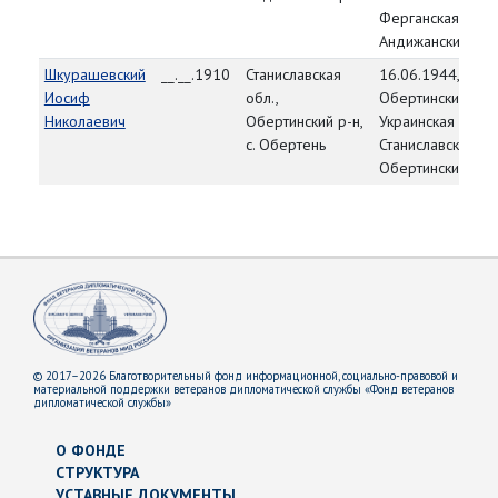
Ферганская обл.,
Андижанский р-н
Шкурашевский
__.__.1910
Станиславская
16.06.1944,
Иосиф
обл.,
Обертинский РВК
Николаевич
Обертинский р-н,
Украинская ССР,
с. Обертень
Станиславская об
Обертинский р-н
© 2017–2026 Благотворительный фонд информационной, социально-правовой и
материальной поддержки ветеранов дипломатической службы «Фонд ветеранов
дипломатической службы»
О ФОНДЕ
СТРУКТУРА
УСТАВНЫЕ ДОКУМЕНТЫ