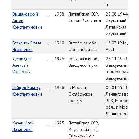
н
Вышаковский
__.__.1908
Латвийская ССР,
20.08.1944,
Антон
Солонайская вол.
Илукстский УВК,
Константинович
Латвийская ССР,
Илукстский уезд
Гурчанок Ефим
__.__.1910
Витебская обл.,
13.07.1944, 158
Яковлевич
Оршанский р-н
АЗСП
Демидов
__.__.1926
Горьковская обл.,
23.11.1943,
Алексей
Выксунский р-н
Выксунский РВК,
Иванович
Горьковская обл.,
Выксунский р-н
Зайцев Виктор
__.__.1926
г. Москва,
04.01.1943,
Константинович
Октябрьское
Ленинградский
поле, 3
РВК, Московская
обл., г. Москва,
Ленинградский р
Казан Исай
__.__.1925
Латвийская ССР,
Лазаревич
Илукстский р-н,
Силинский с/с