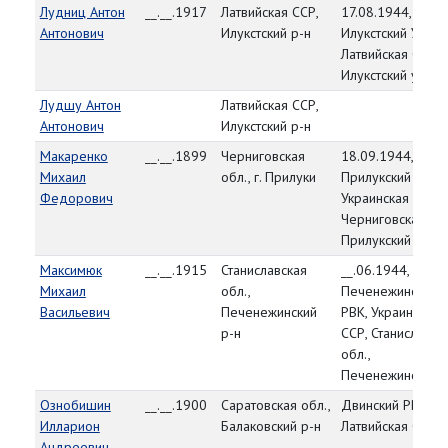
Лудниц Антон
__.__.1917
Латвийская ССР,
17.08.1944,
Антонович
Илукстский р-н
Илукстский УВК,
Латвийская ССР,
Илукстский уезд
Лудшу Антон
Латвийская ССР,
Антонович
Илукстский р-н
Макаренко
__.__.1899
Черниговская
18.09.1944,
Михаил
обл., г. Прилуки
Прилукский РВК,
Федорович
Украинская ССР,
Черниговская обл
Прилукский р-н
Максимюк
__.__.1915
Станиславская
__.06.1944,
Михаил
обл.,
Печенежинский
Васильевич
Печенежинский
РВК, Украинская
р-н
ССР, Станиславск
обл.,
Печенежинский р
Ознобишин
__.__.1900
Саратовская обл.,
Двинский РВК,
Илларион
Балаковский р-н
Латвийская ССР
Андреевич