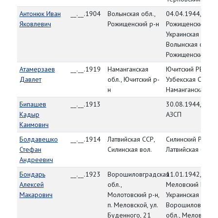
Антонюк Иван
__.__.1904
Волынская обл.,
04.04.1944,
Яковлевич
Рожищенский р-н
Рожищенский РВК
Украинская ССР,
Волынская обл.,
Рожищенский р-н
Атамерзаев
__.__.1919
Наманганская
Ючитский РВК,
Давлет
обл., Ючитский р-
Узбекская ССР,
н
Наманганская об
Бипашев
__.__.1913
30.08.1944, 159
Кадыр
АЗСП
Каимович
Болдавешко
__.__.1914
Латвийская ССР,
Силинский РВК,
Стефан
Силинская вол.
Латвийская ССР
Андреевич
Бондарь
__.__.1923
Ворошиловградская
11.01.1942,
Алексей
обл.,
Меловский РВК,
Макарович
Молотовский р-н,
Украинская ССР,
п. Меловской, ул.
Ворошиловградс
Буденного, 21
обл., Меловский 