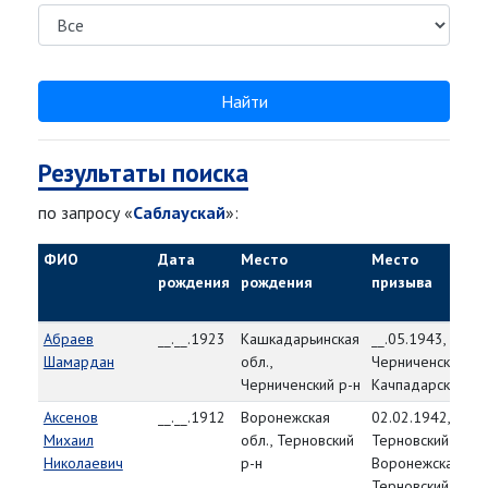
Найти
Результаты поиска
по запросу «
Саблаускай
»:
ФИО
Дата
Место
Место
рождения
рождения
призыва
Абраев
__.__.1923
Кашкадарьинская
__.05.1943,
Шамардан
обл.,
Черниченский РВ
Черниченский р-н
Качпадарская об
Аксенов
__.__.1912
Воронежская
02.02.1942,
Михаил
обл., Терновский
Терновский РВК,
Николаевич
р-н
Воронежская обл
Терновский р-н