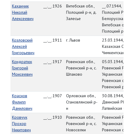
Каханчик
__.__.1926
Витебская обл.,
__.07.1944,
Николай
Полоцкий р-н, д.
Полоцкий РВК,
Алексеевич
Залесье
Белорусская ССР
Витебская обл.,
Полоцкий р-н
Козловский
__.__.1911
г. Львов
23.03.1944,
Алексей
Казахская ССР,
Григорьевич
Чимкентская обл.
Кондратюк
__.__.1917
Ровенская обл.,
05.03.1944,
Григорий
Ровенский р-н, с.
Ровенский РВК,
Моисеевич
Шпаково
Украинская ССР,
Ровенская обл.,
Ровенский р-н
Краснов
__.__.1907
Орловская обл.,
30.08.1944,
Филипп
Становлянский р-
Двинский РВК,
Данилович
н
Латвийская ССР
Кровчук
__.__.1910
Ровенская обл.,
Ровенский РВК,
Прохор
Ровенский р-н, с.
Украинская ССР,
Никитович
Новоселки
Ровенская обл.,