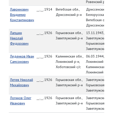
Ровенский р-н
Лавринович
__.__.1914
Витебская обл.,
Дриссенский РВК
Владимир
Дриссенский р-н
Белорусская ССР
Константинович
Витебская обл.,
Дриссенский р-н
Лапшин
__.__.1926
Горьковская обл.,
13.11.1943,
Николай
Заветлужский р-н
Заветлужский РВ
Федорович
Горьковская обл.,
Заветлужский р-н
Леденков Иван
__.__.1926
Калининская обл.,
06.03.1944,
Самсонович
Локнянский р-н,
Локнянский РВК,
Хоботовский с/с
Калининская обл.
Локнянский р-н
Летев Николай
__.__.1926
Горьковская обл.,
Заветлужский РВ
Михайлович
Заветлужский р-н
Горьковская обл.,
Заветлужский р-н
Логинов Олег
__.__.1926
Горьковская обл.,
Заветлужский РВ
Иванович
Заветлужский р-н
Горьковская обл.,
Заветлужский р-н