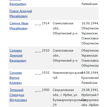
Васильевич
Латвийская ССР
Рожок Аркадий
Михайлович
Семчук Иван
__.__.1914
Станиславская
16.06.1944,
Михайлович
обл.,
Обертинский РВК
Обертинский р-н
Украинская ССР,
Станиславская об
Обертинский р-н
Соловко
__.__.1910
Станиславская
Обертинский РВК
Дмитрий
обл.,
Украинская ССР,
Васильевич
Обертинский р-н
Станиславская об
Обертинский р-н
Сорокин
__.__.1920
Нижненовгородская
04.08.1944,
Виктор
губ.
Краславский РВК,
Клаевич
Латвийская ССР
Тетюцкий
__.__.1900
Свердловская
28.08.1941,
Спиридон
обл., г. Ирбит, ул.
Ирбитский РВК,
Федорович
Бульварнопродольная,
Свердловская
29
обл., Ирбитский 