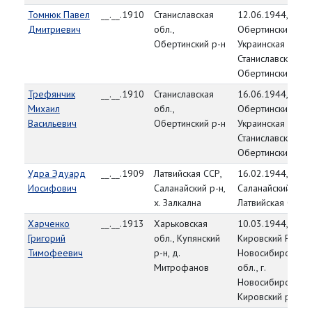
Томнюк Павел
__.__.1910
Станиславская
12.06.1944,
Дмитриевич
обл.,
Обертинский РВК
Обертинский р-н
Украинская ССР,
Станиславская об
Обертинский р-н
Трефянчик
__.__.1910
Станиславская
16.06.1944,
Михаил
обл.,
Обертинский РВК
Васильевич
Обертинский р-н
Украинская ССР,
Станиславская об
Обертинский р-н
Удра Эдуард
__.__.1909
Латвийская ССР,
16.02.1944,
Иосифович
Саланайский р-н,
Саланайский РВК,
х. Залкална
Латвийская ССР
Харченко
__.__.1913
Харьковская
10.03.1944,
Григорий
обл., Купянский
Кировский РВК,
Тимофеевич
р-н, д.
Новосибирская
Митрофанов
обл., г.
Новосибирск,
Кировский р-н