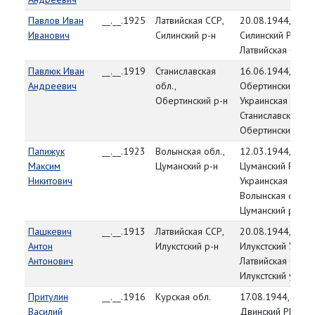
Павлов Иван
__.__.1925
Латвийская ССР,
20.08.1944,
Иванович
Силинский р-н
Силинский РВК,
Латвийская ССР
Павлюк Иван
__.__.1919
Станиславская
16.06.1944,
Андреевич
обл.,
Обертинский РВК
Обертинский р-н
Украинская ССР,
Станиславская об
Обертинский р-н
Папижук
__.__.1923
Волынская обл.,
12.03.1944,
Максим
Цуманский р-н
Цуманский РВК,
Никитович
Украинская ССР,
Волынская обл.,
Цуманский р-н
Пашкевич
__.__.1913
Латвийская ССР,
20.08.1944,
Антон
Илукстский р-н
Илукстский УВК,
Антонович
Латвийская ССР,
Илукстский уезд
Притулин
__.__.1916
Курская обл.
17.08.1944,
Василий
Двинский РВК,