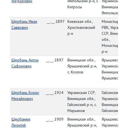
Федорович
Ямпольский р-н, с.
Украинская СС
Китросы
Винницкая обл.
Ямпольский р-
Щербань Иван
__.__.1897
Киевская обл.,
Монастырищен
Саввович
Христиановский
РВК, Украинска
р-н
ССР, Винницка
обл.,
Монастырищен
р-н
Щербань Антон
__.__.1897
Винницкая обл.,
Ярышевский Р
Сафонович
Ярышевский р-н,
Украинская СС
с. Козлов
Винницкая обл.
Ярышевский р
Щербань Борис
__.__.1924
Украинская ССР,
Гайсинский РВК
Михайлович
Винницкая обл.,
Украинская СС
Гайсинский р-н, с.
Винницкая обл.
Марьянов
Гайсинский р-н
Щербанюк
__.__.1909
Винницкая обл.,
Ярышевский Р
Леонтий
Ярышевский р-н,
Украинская СС