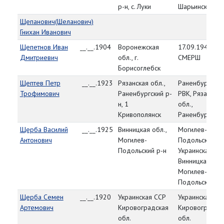
р-н, с. Луки
Шарьинский р-
Щепанович(Шеланович)
Гнихан Иванович
Щепетнов Иван
__.__.1904
Воронежская
17.09.1944, О
Дмитриевич
обл., г.
СМЕРШ
Борисоглебск
Щептев Петр
__.__.1923
Рязанская обл.,
Раненбургский
Трофимович
Раненбургский р-
РВК, Рязанская
н, 1
обл.,
Кривополянск
Раненбургский
Щерба Василий
__.__.1925
Винницкая обл.,
Могилев-
Антонович
Могилев-
Подольский ГВ
Подольский р-н
Украинская СС
Винницкая обл.,
Могилев-
Подольский
Щерба Семен
__.__.1920
Украинская ССР
Украинская СС
Артемович
Кировоградская
Кировоградск
обл.
обл.