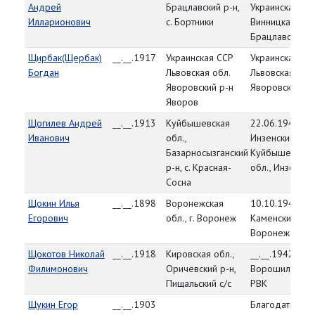
Андрей
Брацлавский р-н,
Украинская СС
Илларионович
с. Бортники
Винницкая обл.
Брацлавский р
Щирбак(Щербак)
__.__.1917
Украинская ССР
Украинская СС
Богдан
Львовская обл.
Львовская обл.
Яворовский р-н
Яворовский Р
Яворов
Щогилев Андрей
__.__.1913
Куйбышевская
22.06.1941,
Иванович
обл.,
Инзенский РВК
Базарносызганский
Куйбышевская
р-н, с. Красная-
обл., Инзенски
Сосна
Щокин Илья
__.__.1898
Воронежская
10.10.1943,
Егорович
обл., г. Воронеж
Каменский РВК
Воронежская о
Щокотов Николай
__.__.1918
Кировская обл.,
__.__.1942,
Филимонович
Оричевский р-н,
Ворошиловски
Пищальский с/с
РВК
Щукин Егор
__.__.1903
Благодатновск