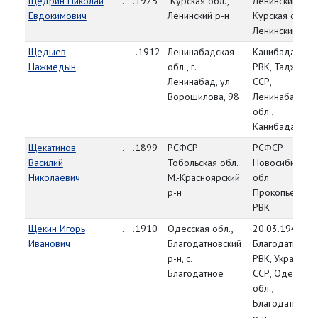
Щедрин Николай
__.__.1925
Курская обл.,
Ленинский РВК
Евдокимович
Ленинский р-н
Курская обл.,
Ленинский р-н
Щедыев
__.__.1912
Ленинабадская
Канибадамски
Нажмедын
обл., г.
РВК, Таджикск
Ленинабад, ул.
ССР,
Ворошилова, 98
Ленинабадска
обл.,
Канибадамский
Щекатинов
__.__.1899
РСФСР
РСФСР
Василий
Тобольская обл.
Новосибирска
Николаевич
М.-Красноярский
обл.
р-н
Прокопьевски
РВК
Щекин Игорь
__.__.1910
Одесская обл.,
20.03.1944,
Иванович
Благодатновский
Благодатновск
р-н, с.
РВК, Украинска
Благодатное
ССР, Одесская
обл.,
Благодатновск