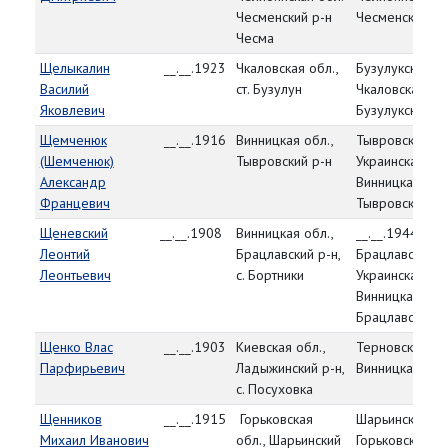
Чесменский р-н
Чесменский Р
Чесма
Щелыкалин
__.__.1923
Чкаловская обл.,
Бузулукский РВ
Василий
ст. Бузулун
Чкаловская обл
Яковлевич
Бузулукский р-
Щемченюк
__.__.1916
Винницкая обл.,
Тывровский РВ
(Шемченюк)
Тывровский р-н
Украинская СС
Александр
Винницкая обл.
Францевич
Тывровский р-
Щеневский
__.__.1908
Винницкая обл.,
__.__.1944,
Леонтий
Брацлавский р-н,
Брацлавский Р
Леонтьевич
с. Бортники
Украинская СС
Винницкая обл.
Брацлавский р
Щенко Влас
__.__.1903
Киевская обл.,
Терновский РВ
Парфирьевич
Ладыжинский р-н,
Винницкая обл
с. Посуховка
Щенников
__.__.1915
Горьковская
Шарьинский РВ
Михаил Иванович
обл., Шарьинский
Горьковская об