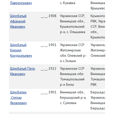
Лаврентьевич
с. Кукавка
Винницкая обл.
Ярышевский р
Щербатый
__.__.1908
Украинская ССР,
Крыжопольски
Афанасий
Винницкая обл.,
РВК, Украинска
Иванович
Крыжопольский
ССР, Винницка
р-н, с. Ольшанка
обл.,
Крыжопольский
Щербатый
__.__.1901
Украинская ССР
Украинская СС
Кирилл
Житомирская
Житомирская о
Кондратьевич
обл. Олевский р-
Олевский РВК
н с.Зольня
Щербатый Петр
__.__.1922
Украинская ССР
Украинская СС
Иванович
Винницкая обл.
Винницкая обл
Томашпольский
Томашпольски
р-н Бела
РВК
Щербатюк
__.__.1901
Винницкая обл.,
Бершадский Р
Степан
Бершадский р-н,
Украинская СС
Яковлевич
с. Сумовка
Винницкая обл.
Бершадский р