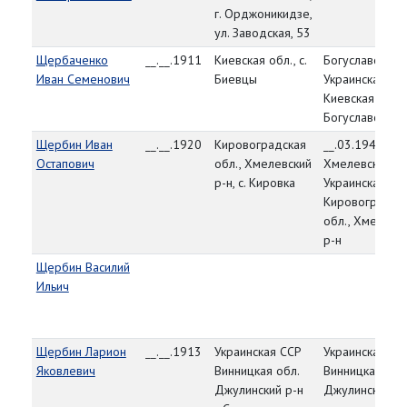
г. Орджоникидзе,
ул. Заводская, 53
Щербаченко
__.__.1911
Киевская обл., с.
Богуславский 
Иван Семенович
Биевцы
Украинская СС
Киевская обл.,
Богуславский р
Щербин Иван
__.__.1920
Кировоградская
__.03.1944,
Остапович
обл., Хмелевский
Хмелевский РВ
р-н, с. Кировка
Украинская СС
Кировоградск
обл., Хмелевс
р-н
Щербин Василий
Ильич
Щербин Ларион
__.__.1913
Украинская ССР
Украинская СС
Яковлевич
Винницкая обл.
Винницкая обл
Джулинский р-н
Джулинский Р