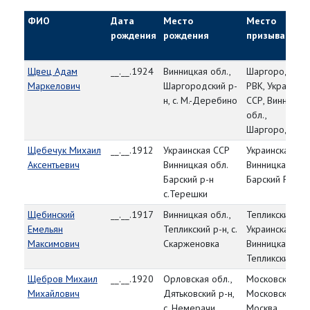
ФИО
Дата
Место
Место
рождения
рождения
призыва
Щвец Адам
__.__.1924
Винницкая обл.,
Шаргородский
Маркелович
Шаргородский р-
РВК, Украинска
н, с. М.-Деребино
ССР, Винницка
обл.,
Шаргородский
Щебечук Михаил
__.__.1912
Украинская ССР
Украинская СС
Аксентьевич
Винницкая обл.
Винницкая обл
Барский р-н
Барский РВК
с.Терешки
Щебинский
__.__.1917
Винницкая обл.,
Тепликский РВ
Емельян
Тепликский р-н, с.
Украинская СС
Максимович
Скарженовка
Винницкая обл.
Тепликский р-н
Щебров Михаил
__.__.1920
Орловская обл.,
Московский ГВ
Михайлович
Дятьковский р-н,
Московская обл
с. Немерачи
Москва