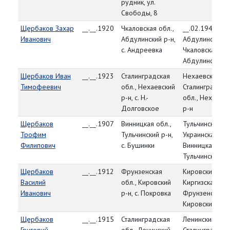
рудник, ул.
Свободы, 8
Щербаков Захар
__.__.1920
Чкаловская обл.,
__.02.1942,
Иванович
Абдулинский р-н,
Абдулинский Р
с. Андреевка
Чкаловская обл
Абдулинский р
Щербаков Иван
__.__.1923
Сталинградская
Нехаевский РВ
Тимофеевич
обл., Нехаевский
Сталинградска
р-н, с. Н.-
обл., Нехаевск
Долговское
р-н
Щербаков
__.__.1907
Винницкая обл.,
Тульчинский РВ
Трофим
Тульчинский р-н,
Украинская СС
Филипович
с. Бушинки
Винницкая обл.
Тульчинский р-
Щербаков
__.__.1912
Фрунзенская
Кировский РВК
Василий
обл., Кировский
Киргизская ССР
Иванович
р-н, с. Покровка
Фрунзенская о
Кировский р-н
Щербаков
__.__.1915
Сталинградская
Ленинский РВК