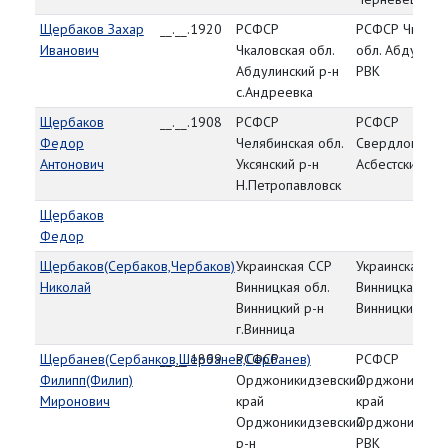
Щербаков Захар
__.__.1920
РСФСР
РСФСР Чкалов
Иванович
Чкаловская обл.
обл. Абдулинс
Абдулинский р-н
РВК
с.Андреевка
Щербаков
__.__.1908
РСФСР
РСФСР
Федор
Челябинская обл.
Свердловская 
Антонович
Уксянский р-н
Асбестский РВ
Н.Петропавловск
Щербаков
Федор
Щербаков(Сербаков,Чербаков)
Украинская ССР
Украинская СС
Николай
Винницкая обл.
Винницкая обл
Винницкий р-н
Винницкий РВК
г.Винница
Щербанев(Сербанков,Шербанев,Сербанев)
__.__.1899
РСФСР
РСФСР
Филипп(Филип)
Орджоникидзевский
Орджоникидзе
Миронович
край
край
Орджоникидзевский
Орджоникидзе
р-н
РВК