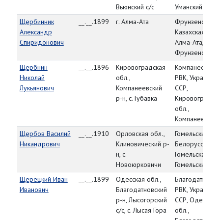
Вьюнский с/с
Уманский р-н
Щербинник
__.__.1899
г. Алма-Ата
Фрунзенский Р
Александр
Казахская ССР, 
Спиридонович
Алма-Ата,
Фрунзенский р
Щербнин
__.__.1896
Кировоградская
Компанеевски
Николай
обл.,
РВК, Украинска
Лукьянович
Компанеевский
ССР,
р-н, с. Губавка
Кировоградск
обл.,
Компанеевский
Щербов Василий
__.__.1910
Орловская обл.,
Гомельский РВ
Никандрович
Клиновический р-
Белорусская С
н, с.
Гомельская обл
Новоюрковичи
Гомельский р-н
Щерецкий Иван
__.__.1899
Одесская обл.,
Благодатновск
Иванович
Благодатновский
РВК, Украинска
р-н, Лысогорский
ССР, Одесская
с/с, с. Лысая Гора
обл.,