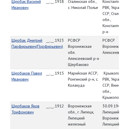
Щербак Василий
__.__.1918
Сталинская обл.,
Константиновс
Иванович
с. Николай Полье
РВК, Украинска
ССР, Сталинска
обл.,
Константиновс
р-н
Щербак Дмитрий
__.__.1923
РСФСР
РСФСР
Парфирьевич(Порфирьевич)
Воронежская
Воронежская о
обл.
Алексеевский 
Алексеевский р-н
Щербаково
Щербаков Павел
__.__.1915
Марийская АССР,
Крыжопольск
Иванович
Ронгинский р-н, с.
РВК, Украинска
Колакуда
ССР, Винницка
обл.,
Крыжопольский
Щербаков Яков
__.__.1912
Воронежская
30.09.1941,
Трифонович
обл., г. Липецк,
Липецкий РВК,
Липецкий
Воронежская о
железный
Липецкий р-н