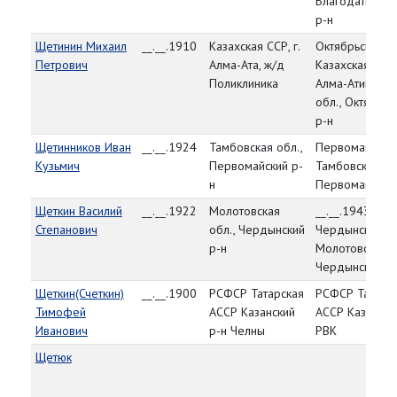
Благодатновск
р-н
Щетинин Михаил
__.__.1910
Казахская ССР, г.
Октябрьский Р
Петрович
Алма-Ата, ж/д
Казахская ССР,
Поликлиника
Алма-Атинская
обл., Октябрьс
р-н
Щетинников Иван
__.__.1924
Тамбовская обл.,
Первомайский 
Кузьмич
Первомайский р-
Тамбовская об
н
Первомайский 
Щеткин Василий
__.__.1922
Молотовская
__.__.1943,
Степанович
обл., Чердынский
Чердынский РВ
р-н
Молотовская о
Чердынский р-
Щеткин(Счеткин)
__.__.1900
РСФСР Татарская
РСФСР Татарс
Тимофей
АССР Казанский
АССР Казански
Иванович
р-н Челны
РВК
Щетюк