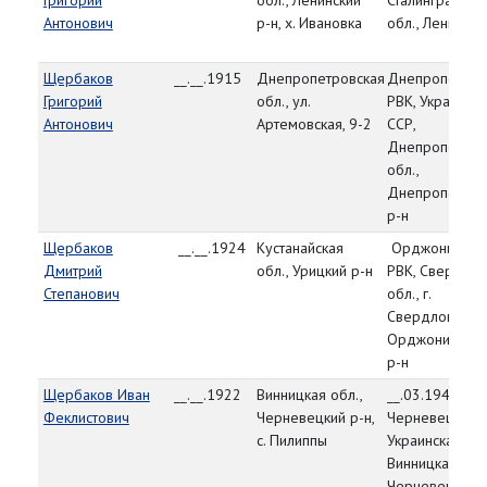
Григорий
обл., Ленинский
Сталинградска
Антонович
р-н, х. Ивановка
обл., Ленински
Щербаков
__.__.1915
Днепропетровская
Днепропетров
Григорий
обл., ул.
РВК, Украинска
Антонович
Артемовская, 9-2
ССР,
Днепропетров
обл.,
Днепропетров
р-н
Щербаков
__.__.1924
Кустанайская
Орджоникидз
Дмитрий
обл., Урицкий р-н
РВК, Свердлов
Степанович
обл., г.
Свердловск,
Орджоникидзе
р-н
Щербаков Иван
__.__.1922
Винницкая обл.,
__.03.1944,
Феклистович
Черневецкий р-н,
Черневецкий Р
с. Пилиппы
Украинская СС
Винницкая обл.
Черневецкий р