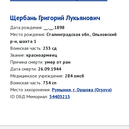
Щербань Григорий Лукьянович
Дата рождения:
__.__.1898
Место рождения:
Сталинградская обл., Ольховский
р-н, шахта 1
Воинская часть:
233 сд
Звание:
красноармеец
Причина смерти:
умер от ран
Дата смерти:
26.09.1944
Медицинское учреждение:
284 омсб
Воинская часть:
734 сп
Место захоронения:
Румыния, г. Оршова (Orșova)
ID ОБД Мемориал:
54403213