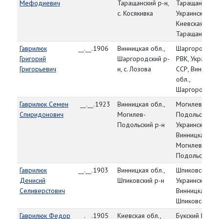
Мефодиевич
Таращанский р-н,
Таращанский 
с. Косякивка
Украинская СС
Киевская обл.
Таращанский 
Гаврилюк
__.__.1906
Винницкая обл.,
Шаргородски
Григорий
Шаргородский р-
РВК, Украинск
Григорьевич
н, с. Лозова
ССР, Винницка
обл.,
Шаргородский
Гаврилюк Семен
__.__.1923
Винницкая обл.,
Могилев-
Спиридонович
Могилев-
Подольский Г
Подольский р-н
Украинская СС
Винницкая обл.
Могилев-
Подольский
Гаврилюк
__.__.1903
Винницкая обл.,
Шпиковский Р
Денисий
Шпиковский р-н
Украинская СС
Селиверстович
Винницкая обл
Шпиковский р
Гаврилюк Федор
__.__.1905
Киевская обл.,
Букский РВК,