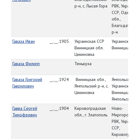
р-н, с. Лысая Гора
РВК, Украинск
ССР, Одесска
обл.,
Благодатновс
р-н
Гаваза Иван
__.__.1905
Украинская ССР
Украинская С
Винницкая обл.
Винницкая обл
Цикиновка
Гаваза Филипп
Тенькуха
Гаваза Григорий
__.__.1924
Винницкая обл.,
Ямпольский Р
Гаврилович
Ямпольский р-н, с.
Украинская СС
Цикиновка
Винницкая обл
Ямпольский р
Гавва Сергей
__.__.1904
Кировоградская
Ново-
Тимофеевич
обл., г. Златополь
Миргородски
РВК, Украинск
ССР,
Кировоградск