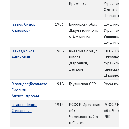
Крижевлин
Украинская СС
Одесская обл.
Песчанский р-
Гавьюк Сидор
__.__.1903
Винницкая обл.,
Джулинский Р
Кириллович
Джулинский р-н,
Украинская СС
с. Джулинка
Винницкая обл
Джулинский р
Гавьяда Яков
__.__.1905
Киевская обл., г.
10.02.1944,
Антонович
Шпола,
Шполянский Р
Дарбевки,
Украинская СС
детдом
Киевская обл.
Шполянский р
Гагалидзе(Гасалидзе)
__.__.1918
Грузинская ССР
Грузинская СС
Емельян
Александрович
Гагарин Никита
__.__.1914
РСФСР Иркутская
РСФСР Иркутс
Степанович
обл.
обл. Черемхо
Черемховский р-
РВК
н Свирск