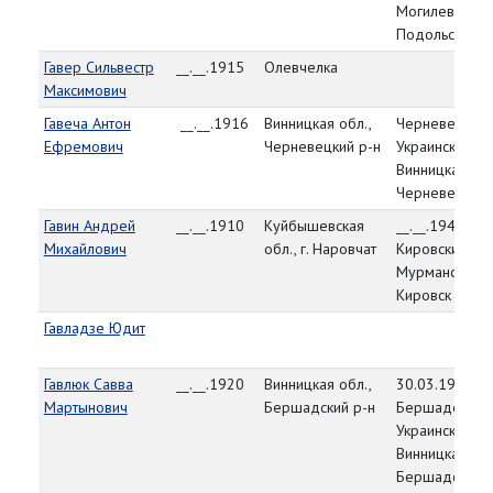
Могилев-
Подольский
Гавер Сильвестр
__.__.1915
Олевчелка
Максимович
Гавеча Антон
__.__.1916
Винницкая обл.,
Черневецкий 
Ефремович
Черневецкий р-н
Украинская СС
Винницкая обл
Черневецкий 
Гавин Андрей
__.__.1910
Куйбышевская
__.__.1941,
Михайлович
обл., г. Наровчат
Кировский ГВК
Мурманская об
Кировск
Гавладзе Юдит
Гавлюк Савва
__.__.1920
Винницкая обл.,
30.03.1944,
Мартынович
Бершадский р-н
Бершадский Р
Украинская СС
Винницкая обл
Бершадский р