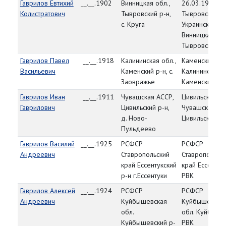
Гаврилов Евтихий
__.__.1902
Винницкая обл.,
26.03.1944,
Колистратович
Тывровский р-н,
Тывровский Р
с. Круга
Украинская СС
Винницкая обл
Тывровский р
Гаврилов Павел
__.__.1918
Калининская обл.,
Каменский РВ
Васильевич
Каменский р-н, с.
Калининская о
Заовражье
Каменский р-
Гаврилов Иван
__.__.1911
Чувашская АССР,
Цивильский РВ
Гаврилович
Цивильский р-н,
Чувашская АС
д. Ново-
Цивильский р-
Пульдеево
Гаврилов Василий
__.__.1925
РСФСР
РСФСР
Андреевич
Ставропольский
Ставропольск
край Ессентукский
край Ессентук
р-н г.Ессентуки
РВК
Гаврилов Алексей
__.__.1924
РСФСР
РСФСР
Андреевич
Куйбышевская
Куйбышевска
обл.
обл. Куйбыше
Куйбышевский р-
РВК