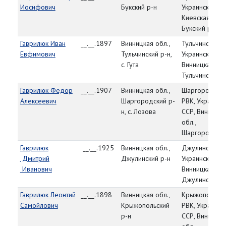
Иосифович
Букский р-н
Украинская СС
Киевская обл.
Букский р-н
Гаврилюк Иван
__.__.1897
Винницкая обл.,
Тульчинский Р
Евфимович
Тульчинский р-н,
Украинская СС
с. Гута
Винницкая обл
Тульчинский р
Гаврилюк Федор
__.__.1907
Винницкая обл.,
Шаргородски
Алексеевич
Шаргородский р-
РВК, Украинск
н, с. Лозова
ССР, Винницка
обл.,
Шаргородский
Гаврилюк
__.__.1925
Винницкая обл.,
Джулинский Р
Дмитрий
Джулинский р-н
Украинская СС
Иванович
Винницкая обл
Джулинский р
Гаврилюк Леонтий
__.__.1898
Винницкая обл.,
Крыжопольск
Самойлович
Крыжопольский
РВК, Украинск
р-н
ССР, Винницка