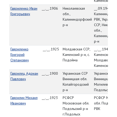
Каменский р-
Гавриленко Иван
__.__.1906
Николаевская
__.09.1944,
Григорьевич
обл.,
Калининдорф
Калининдорфский
РВК, Украинск
р-н
ССР, Николаев
обл.,
Калининдорф
р-н
Гавриленко
__.__.1925
Молдавская ССР,
__.__.1944,
Григорий
Каменский р-н, с.
Каменский РВ
Степанович
Подойма
Молдавская С
Каменский р-
Гаврилец Адриан
__.__.1900
Украинская ССР
Украинская С
Павлович
Винницкая обл.
Винницкая обл
Копайгородский
Могилев-
р-н
Подольский Р
Гаврилин Михаил
__.__.1923
РСФСР
РСФСР Моско
Иванович
Московская обл.
обл. Подольс
Подольский р-н
РВК
г.Подольск