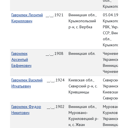
обл.,
Крыжопольски
Гаврилюк Леонтий
__.__.1921
Винницкая обл.,
05.04.1944,
Кириллович
Крыжопольский
Крыжопольск
р-н, с. Вербка
РВК, Украинск
ССР, Винницка
обл.,
Крыжопольски
Гаврилюк
__.__.1908
Винницкая обл.
Черневецкий 
Арсентый
Украинская СС
Евфимович
Винницкая обл
Черневецкий 
Гаврилюк Василий
__.__.1924
Киевская обл.,
Сквирский РВК
Игнатьевич
Сквирский р-н, с.
Украинская СС
Крившинцы
Киевская обл.
Сквирский р-н
Гаврилюк Федор
__.__.1902
Винницкая обл.,
Муровано-
Никитович
Муровано-
Куриловецкий
Куриловецкий р-
Украинская СС
н, с. Жван
Винницкая обл