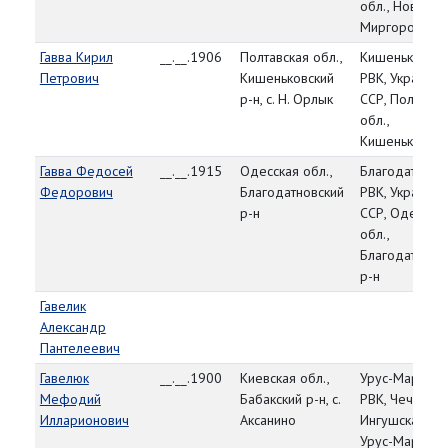
обл., Ново-
Миргородский
Гавва Кирил
__.__.1906
Полтавская обл.,
Кишеньковски
Петрович
Кишеньковский
РВК, Украинск
р-н, с. Н. Орлык
ССР, Полтавск
обл.,
Кишеньковски
Гавва Федосей
__.__.1915
Одесская обл.,
Благодатновс
Федорович
Благодатновский
РВК, Украинск
р-н
ССР, Одесска
обл.,
Благодатновс
р-н
Гавелик
Александр
Пантелеевич
Гавелюк
__.__.1900
Киевская обл.,
Урус-Мартано
Мефодий
Бабакский р-н, с.
РВК, Чечено-
Илларионович
Аксанино
Ингушская АС
Урус-Мартано