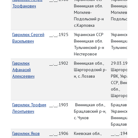
Трофанович
Винницкая обл.
Винницкая обл
Могилев-
Могилев-
Подольский р-н
Подольский Р
с.Карповка
Гаврилюк Сергей
__.__.1925
Украинская ССР
Украинская С
Васильевич
Винницкая обл.
Винницкая обл
Тульчинский р-н
Тульчинский 
Нестеровое
Гаврилюк
__.__.1902
Винницкая обл.,
29.03.1944,
Афанасий
Шаргородский р-
Шаргородски
Алексеевич
н, с. Лозава
РВК, Украинск
ССР, Винницка
обл.,
Шаргородский
Гаврилюк Трофим
__.__.1903
Винницкая обл.,
Брацлавский 
Леонтьевич
Брацлавский р-н,
Украинская СС
с. Чуков
Винницкая обл
Брацлавский 
Гаврилюк Яков
__.__.1906
Киевская обл.,
__.__.1944,