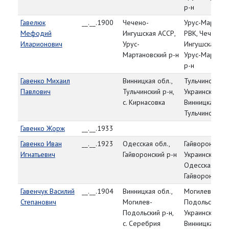
р-н
Гавелюк
__.__.1900
Чечено-
Урус-Мартано
Мефодий
Ингушская АССР,
РВК, Чечено-
Иларионович
Урус-
Ингушская АС
Мартановский р-н
Урус-Мартано
р-н
Гавенко Михаил
Винницкая обл.,
Тульчинский Р
Павлович
Тульчинский р-н,
Украинская СС
с. Кирнасовка
Винницкая обл
Тульчинский р
Гавенко Жорж
__.__.1933
Гавенко Иван
__.__.1923
Одесская обл.,
Гайворонский 
Игнатьевич
Гайворонский р-н
Украинская СС
Одесская обл.
Гайворонский 
Гавенчук Василий
__.__.1904
Винницкая обл.,
Могилев-
Степанович
Могилев-
Подольский Г
Подольский р-н,
Украинская СС
с. Серебрия
Винницкая обл.