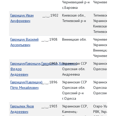
Черневецкий р-н
Черневецкий 
с.Баровка
Гаврищук Иван
__.__.1902
Киевская обл.,
Тетиевский РВ
Ануфриевич
Тетиевский р-н
Украинская СС
Киевская обл.
Тетиевский р-
Гаврищук Василий
__.__.1908
Винницкая обл.
Черневецкий 
Арсентьевич
Украинская СС
Винницкая обл
Черневецкий 
Гаврищук(Гавришук,Гавришчук,Ховримчук)
__.__.1903
Украинская ССР
Украинская С
Федор
Одесская обл.
Одесская обл
Андреевич
Андреевка
Гаврищук(Хавлищук)
__.__.1896
Украинская ССР
Украинская С
Пётр Михайлович
Одесская обл.
Одесская обл
Одесский р-н
Одесский РВК
г.Одесса
Гаврылюк Яков
__.__.1903
Украинская ССР,
Старо-Ушицки
Андреевич
Каменец-
РВК, Украинск