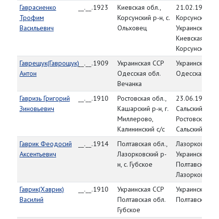
Гаврасиенко
__.__.1923
Киевская обл.,
21.02.1944,
Трофим
Корсунский р-н, с.
Корсунский РВ
Васильевич
Ольховец
Украинская СС
Киевская обл.
Корсунский р-
Гаврещук(Гаврощук)
__.__.1909
Украинская ССР
Украинская С
Антон
Одесская обл.
Одесская обл
Вечанка
Гавризь Григорий
__.__.1910
Ростовская обл.,
23.06.1941
Зиновьевич
Кашарский р-н, г.
Сальский РВК,
Миллерово,
Ростовская об
Калининский с/с
Сальский р-н
Гаврик Феодосий
__.__.1914
Полтавская обл.,
Лазорковский 
Аксентьевич
Лазорковский р-
Украинская СС
н, с. Губское
Полтавская об
Лазорковский 
Гаврик(Хаврик)
__.__.1910
Украинская ССР
Украинская С
Василий
Полтавская обл.
Полтавская об
Губское