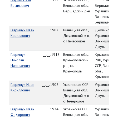
Гавриш Иван
__.__.1923
Украинская ССР,
__.__.1944,
Васильевич
Винницкая обл.,
Бершадский Р
Бершадский р-н
Украинская СС
Винницкая обл
Бершадский р
Гаврищук Иван
__.__.1902
Винницкая обл.,
Джулинский Р
Кириллович
Джулинский р-н,
Украинская СС
с. Печеролое
Винницкая обл
Джулинский р
Гаврищук
__.__.1918
Винницкая обл.,
Крыжопольск
Николай
Крыжопольский
РВК, Украинск
Николаевич
р-н, ст.
ССР, Винницка
Крыжополь
обл.,
Крыжопольски
Гаврищук Иван
__.__.1902
Украинская ССР
Украинская С
Кириллович
Винницкая обл.
Винницкая обл
Джулинский р-н
Джулинский Р
с.Печеролое
Гаврищук Иван
__.__.1924
Украинская ССР
Украинская С
Федорович
Винницкая обл.
Винницкая обл