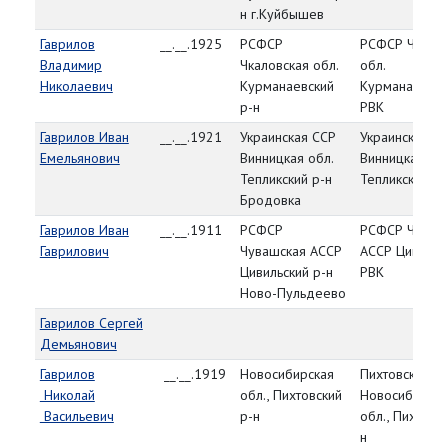
н г.Куйбышев
Гаврилов
__.__.1925
РСФСР
РСФСР Чкалов
Владимир
Чкаловская обл.
обл.
Николаевич
Курманаевский
Курманаевски
р-н
РВК
Гаврилов Иван
__.__.1921
Украинская ССР
Украинская С
Емельянович
Винницкая обл.
Винницкая обл
Тепликский р-н
Тепликский Р
Бродовка
Гаврилов Иван
__.__.1911
РСФСР
РСФСР Чуваш
Гаврилович
Чувашская АССР
АССР Цивильс
Цивильский р-н
РВК
Ново-Пульдеево
Гаврилов Сергей
Демьянович
Гаврилов
__.__.1919
Новосибирская
Пихтовский РВ
Николай
обл., Пихтовский
Новосибирска
Васильевич
р-н
обл., Пихтовск
н