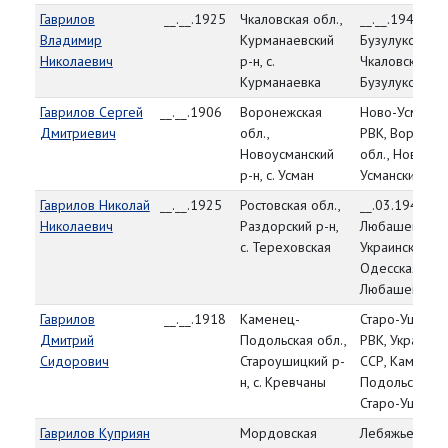
Гаврилов
__.__.1925
Чкаловская обл.,
__.__.1943,
Владимир
Курманаевский
Бузулукский Р
Николаевич
р-н, с.
Чкаловская об
Курманаевка
Бузулукский р
Гаврилов Сергей
__.__.1906
Воронежская
Ново-Усманск
Дмитриевич
обл.,
РВК, Воронеж
Новоусманский
обл., Ново-
р-н, с. Усман
Усманский р-н
Гаврилов Николай
__.__.1925
Ростовская обл.,
__.03.1944,
Николаевич
Раздорский р-н,
Любашевский 
с. Тереховская
Украинская СС
Одесская обл.
Любашевский 
Гаврилов
__.__.1918
Каменец-
Старо-Ушицки
Дмитрий
Подольская обл.,
РВК, Украинск
Сидорович
Староушицкий р-
ССР, Каменец
н, с. Кревчаны
Подольская об
Старо-Ушицки
Гаврилов Куприян
Мордовская
Лебяжьевский