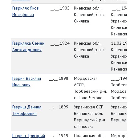
Гавриляк Яков
__.__.1905
Киевская обл.,
__.__.1944,
Иосифович
Каневский р-н, с.
Каневский РВК
Синявка
Украинская СС
Киевская обл.
Каневский р-н
Гавриляка Семен
__.__.1924
Киевская обл.,
11.02.1944,
Александрович
Каневский р-н, с.
Каневский РВК
Синявка
Украинская СС
Киевская обл.
Каневский р-н
Гаврин Василий
__.__.1898
Мордовская
__.__.1944,
Иванович
АССР,
Торбеевский 
Торбеевский р-н,
Мордовская А
с. Ново-Четово
Торбеевский 
Гавриш Даниил
__.__.1899
Украинская ССР
Украинская С
Тимофеевич
Винницкая обл.
Винницкая обл
Бершадский р-н
Бершадский 
с.Пятковка
Гавриш Григорий
__.__.1919
Полтавская обл.,
Миргородски