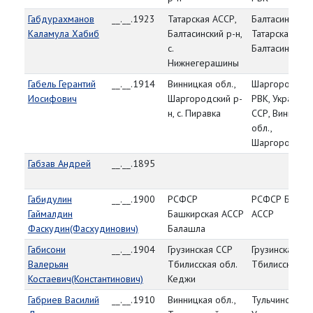
Габдурахманов
__.__.1923
Татарская АССР,
Балтасинский 
Каламула Хабиб
Балтасинский р-н,
Татарская АСС
с.
Балтасинский 
Нижнегерашины
Габель Герантий
__.__.1914
Винницкая обл.,
Шаргородски
Иосифович
Шаргородский р-
РВК, Украинск
н, с. Пиравка
ССР, Винницка
обл.,
Шаргородский
Габзав Андрей
__.__.1895
Габидулин
__.__.1900
РСФСР
РСФСР Башки
Гаймалдин
Башкирская АССР
АССР
Фаскудин(Фасхудинович)
Балашла
Габисони
__.__.1904
Грузинская ССР
Грузинская СС
Валерьян
Тбилисская обл.
Тбилисская об
Костаевич(Константинович)
Кеджи
Габриев Василий
__.__.1910
Винницкая обл.,
Тульчинский Р