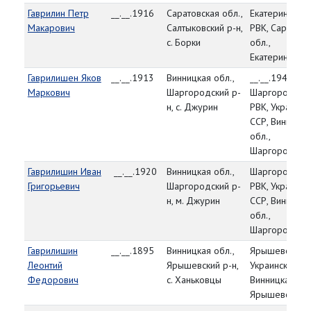
Гаврилин Петр
__.__.1916
Саратовская обл.,
Екатериновск
Макарович
Салтыковский р-н,
РВК, Саратовс
с. Борки
обл.,
Екатериновски
Гаврилишен Яков
__.__.1913
Винницкая обл.,
__.__.1944,
Маркович
Шаргородский р-
Шаргородски
н, с. Джурин
РВК, Украинск
ССР, Винницка
обл.,
Шаргородский
Гаврилишин Иван
__.__.1920
Винницкая обл.,
Шаргородски
Григорьевич
Шаргородский р-
РВК, Украинск
н, м. Джурин
ССР, Винницка
обл.,
Шаргородский
Гаврилишин
__.__.1895
Винницкая обл.,
Ярышевский Р
Леонтий
Ярышевский р-н,
Украинская СС
Федорович
с. Ханьковцы
Винницкая обл
Ярышевский р