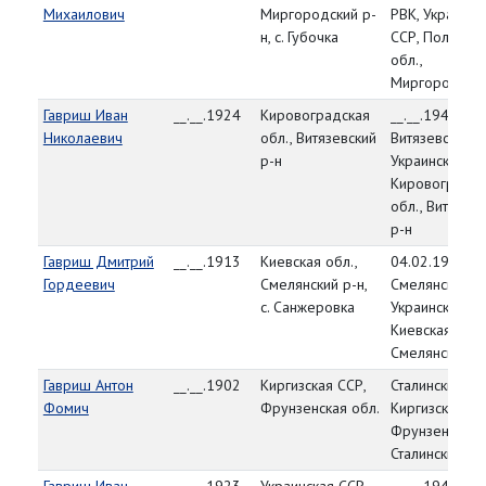
Михаилович
Миргородский р-
РВК, Украинск
н, с. Губочка
ССР, Полтавск
обл.,
Миргородский
Гавриш Иван
__.__.1924
Кировоградская
__.__.1944,
Николаевич
обл., Витязевский
Витязевский Р
р-н
Украинская СС
Кировоградск
обл., Витязевс
р-н
Гавриш Дмитрий
__.__.1913
Киевская обл.,
04.02.1944,
Гордеевич
Смелянский р-н,
Смелянский Р
с. Санжеровка
Украинская СС
Киевская обл.
Смелянский р
Гавриш Антон
__.__.1902
Киргизская ССР,
Сталинский РВ
Фомич
Фрунзенская обл.
Киргизская СС
Фрунзенская о
Сталинский р-