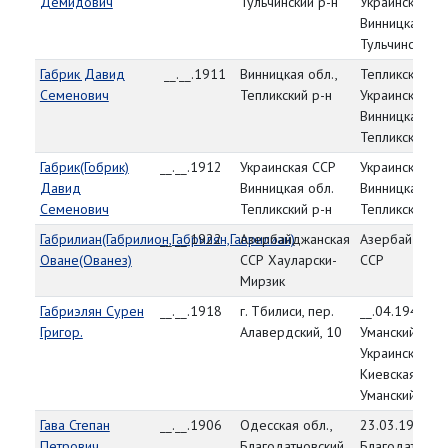
Демидович
Тульчинский р-н
Украинская СС
Винницкая обл
Тульчинский р
Габрик Давид
__.__.1911
Винницкая обл.,
Тепликский РВ
Семенович
Тепликский р-н
Украинская СС
Винницкая обл
Тепликский р-
Габрик(Гобрик)
__.__.1912
Украинская ССР
Украинская С
Давид
Винницкая обл.
Винницкая обл
Семенович
Тепликский р-н
Тепликский Р
Габрилиан(Габрилион,Габрилян,Гаврилиан)
__.__.1922
Азербайджанская
Азербайджанс
Оване(Ованез)
ССР Хауларски-
ССР
Мирзик
Габриэлян Сурен
__.__.1918
г. Тбилиси, пер.
__.04.1944,
Григор.
Алавердский, 10
Уманский РВК,
Украинская СС
Киевская обл.
Уманский р-н
Гава Степан
__.__.1906
Одесская обл.,
23.03.1944,
Петрович
Благодатновский
Благодатновс