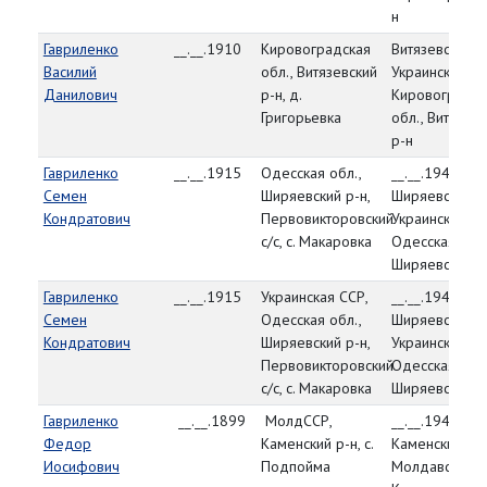
н
Гавриленко
__.__.1910
Кировоградская
Витязевский Р
Василий
обл., Витязевский
Украинская СС
Данилович
р-н, д.
Кировоградск
Григорьевка
обл., Витязевс
р-н
Гавриленко
__.__.1915
Одесская обл.,
__.__.1944,
Семен
Ширяевский р-н,
Ширяевский Р
Кондратович
Первовикторовский
Украинская СС
с/с, с. Макаровка
Одесская обл.
Ширяевский р
Гавриленко
__.__.1915
Украинская ССР,
__.__.1944
Семен
Одесская обл.,
Ширяевский Р
Кондратович
Ширяевский р-н,
Украинская СС
Первовикторовский
Одесская обл.
с/с, с. Макаровка
Ширяевский р
Гавриленко
__.__.1899
МолдССР,
__.__.1944,
Федор
Каменский р-н, с.
Каменский РВ
Иосифович
Подпойма
Молдавская С