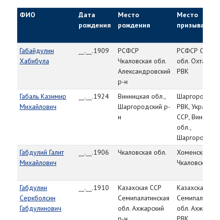
ФИО
Дата
Место
Место
рождения
рождения
призыва
Габайдулин
__.__.1909
РСФСР
РСФСР Самар
Хабибула
Чкаловская обл.
обл. Охтакарс
Александровский
РВК
р-н
Габаль Казимир
__.__.1924
Винницкая обл.,
Шаргородски
Михайлович
Шаргородский р-
РВК, Украинск
н
ССР, Винницка
обл.,
Шаргородский
Габдулий Галит
__.__.1906
Чкаловская обл.
Хоменский РВ
Михайлович
Чкаловская об
Габдулин
__.__.1910
Казахская ССР
Казахская СС
Серкболсин
Семипалатинская
Семипалатинс
Габдулинович
обл. Ахжарский
обл. Ахжарски
р-н
РВК