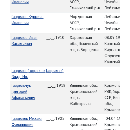
Иванович
АССР,
Челябинская о
Ельниковский р-н
Лебяжьевский
Гаврилов Куприян
Мордовская
Лебяжьевский
Иванович
АССР,
Челябинская о
Ельниковский р-н
Лебяжьевский
Гаврилов Иван
__.__.1910
Харьковская
08.09.1941,
Васильевич
обл., Змиевский
Кантский РВК,
р-н, с. Борщевка
Киргизская СС
Фрунзенская о
Кантский р-н
Гаврилов(Говрилюк,Гаврилюк)
Влад. Ив.
Гаврильчук
__.__.1918
Винницкая обл.,
Крыжопольск
Григорий
Крыжопольский
РВК, Украинск
Афанасьевич
р-н, с.
ССР, Винницка
Жабокричка
обл.,
Крыжопольски
Гаврилюк Михаил
__.__.1905
Винницкая обл.,
04.04.1944,
Филиппович
Крыжопольский
Крыжопольск