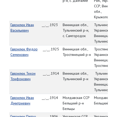
р-н, с. Дахталие
РВК, Украинск
ССР, Винницка
обл.,
Крыжопольски
Гаврилюк Иван
__.__.1923
Винницкая обл.,
Тульчинский Р
Васильевич
Тульчинский р-н,
Украинская СС
с. Самгородок
Винницкая обл
Тульчинский р
Гаврилюк Федор
__.__.1925
Винницкая обл.,
Тростянецкий 
Семенович
Тростянецкий р-н
Украинская СС
Винницкая обл
Тростянецкий 
Гаврилюк Тихон
__.__.1914
Винницкая обл.,
Тульчинский 
Трифонович
Тульчинский р-н
Украинская СС
Винницкая обл
Тульчинский р
Гаврилюк Иван
__.__.1914
Молдавская ССР
Молдавская 
Дмитриевич
Бельцкий р-н
Бельцкий РВК
Бельцы
Гаврилюк Петро
__.__.1906
Украинская ССР
Украинская С