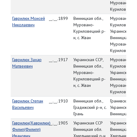
Муровано-
Куриловецкий
Гаврилюк Моисей
__.__.1899
Винницкая обл.,
Муровано-
Николаевич
Муровано-
Куриловецкий
Куриловецкий р-
Украинская СС
н, с. Жван
Винницкая обл
Муровано-
Куриловецкий
Гаврилюк Захар
__.__.1917
Украинская ССР,
Муровано-
Матвеевич
Винницкая обл.,
Куриловецкий
Муровано-
Украинская СС
Куриловецкий р-
Винницкая обл
н, с. Жван
Муровано-
Куриловецкий
Гаврилюк Степан
__.__.1910
Винницкая обл.,
Гранивский РВ
Васильевич
Градижский р-н, с.
Украинская СС
Грань
Винницкая обл
Гаврилюк(Хаврилюк)
__.__.1905
Украинская ССР
Украинская С
Филип(Филипп)
Винницкая обл.
Винницкая обл
Иванович
Хмельницкий р-н
Хмельницкий 