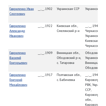
Гавриленко Иван
__.__.1902
Украинская ССР
Украинская С
Сергеевич
Гавриленко
__.__.1922
Киевская обл.,
__.__.1944,
Александр
Смелянский р-н
Черкасский РВ
Иванович
Украинская СС
Киевская обл.
Черкасский р-
Гавриленко
__.__.1909
Винницкая обл.,
Ободовский Р
Василий
Ободовский р-н,
Украинская СС
Григорьевич
с. Татаровка
Винницкая обл
Ободовский р
Гавриленко
__.__.1917
Полтавская обл.,
__.__.1944,
Григорий
с. Бабичевка
Кировоградск
Михайлович
РВК, Украинск
ССР,
Кировоградск
обл.,
Кировоградск