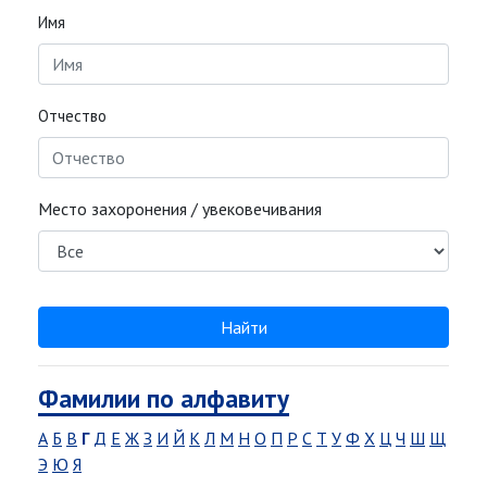
Имя
Отчество
Место захоронения / увековечивания
Найти
Фамилии по алфавиту
А
Б
В
Г
Д
Е
Ж
З
И
Й
К
Л
М
Н
О
П
Р
С
Т
У
Ф
Х
Ц
Ч
Ш
Щ
Э
Ю
Я