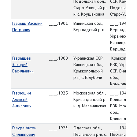
Подольская обл.,
ССР, Каменец
Старо-Ушицкий р-
Подольская об
н, с. Крушановка
Старо-Ушицки
Гаврыш Василий
__.__.1901
Винницкая обл.,
__.__.1944,
Петрович
Бершадский р-н
Бершадский Р
Украинская СС
Винницкая обл
Бершадский р
Гаврышев
__.__.1900
Украинская ССР,
Крыжопольск
Захарий
Винницкая обл.,
РВК, Украинск
Васильевич
Крыжопольский
ССР, Винницка
р-н, с. Голубечи
обл.,
Крыжопольски
Гаврюшин
__.__.1925
Московская обл.,
__.__.1943,
Алексей
Кривандинский р-
Кривандински
Антипович
н, д. Маланинская
РВК, Московс
обл.,
Кривандински
Гавура Антон
__.__.1923
Одесская обл.,
__.__.1944,
Филиппович
Песчанский р-н, с.
Песчанский РВ