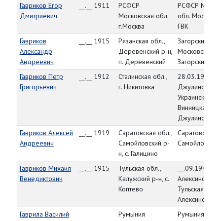
Гавриков Егор
__.__.1911
РСФСР
РСФСР Моско
Дмитриевич
Московская обл.
обл. Московск
г.Москва
ГВК
Гавриков
__.__.1915
Рязанская обл.,
Загорский РВК
Александр
Деревенский р-н,
Московская об
Андреевич
п. Деревенский
Загорский р-н
Гавриков Петр
__.__.1912
Сталинская обл.,
28.03.1944,
Григорьевич
г. Никитовка
Джулинский Р
Украинская СС
Винницкая обл
Джулинский р
Гавриков Алексей
__.__.1919
Саратовская обл.,
Саратовская о
Андреевич
Самойловский р-
Самойловский
н, с. Галицино
Гавриков Михаил
__.__.1915
Тульская обл.,
__.09.1942,
Венедиктович
Калужский р-н, с.
Алексинский Р
Коптево
Тульская обл.,
Алексинский р
Гаврила Василий
Румыния
Румыния