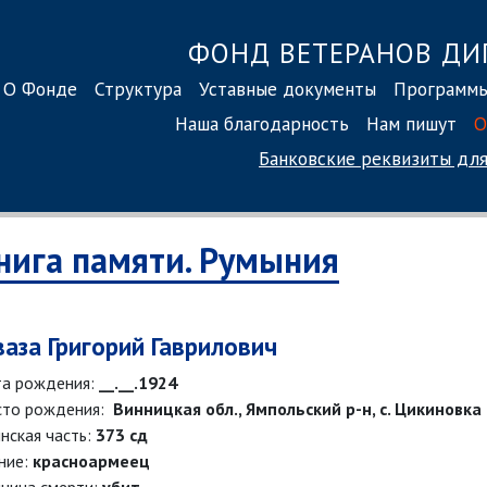
ФОНД ВЕТЕРАНОВ ДИ
О Фонде
Структура
Уставные документы
Программ
Наша благодарность
Нам пишут
О
Банковские реквизиты
для
нига памяти. Румыния
ваза Григорий Гаврилович
а рождения:
__.__.1924
то рождения:
Винницкая обл., Ямпольский р-н, с. Цикиновка
нская часть:
373 сд
ние:
красноармеец