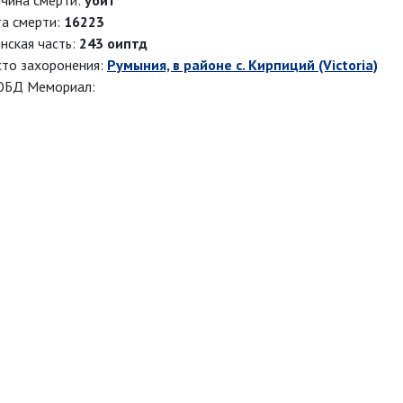
чина смерти:
убит
а смерти:
16223
нская часть:
243 оиптд
то захоронения:
Румыния, в районе с. Кирпиций (Victoria)
ОБД Мемориал: