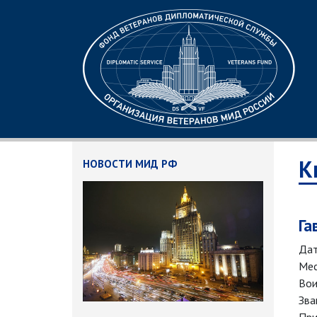
К
НОВОСТИ МИД РФ
Га
Дат
Мес
Вои
Зва