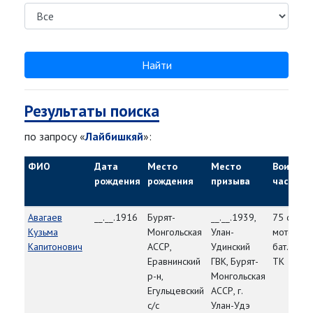
Найти
Результаты поиска
по запросу «
Лайбишкяй
»:
ФИО
Дата
Место
Место
Воинска
рождения
рождения
призыва
часть
Авагаев
__.__.1916
Бурят-
__.__.1939,
75 отд.
Кузьма
Монгольская
Улан-
мотоц.
Капитонович
АССР,
Удинский
бат. 29
Еравнинский
ГВК, Бурят-
ТК
р-н,
Монгольская
Егульцевский
АССР, г.
с/с
Улан-Удэ