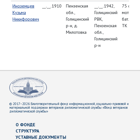
Иноземцев
__.__.1910
Пензенская
__.__.1942,
75 отд.
Кузьма
обл.,
Голицинский
мотоц.
Никифорович
Голицинский
РВК,
бат. 29
р-н, д.
Пензенская
ТК
Милотовка
обл.,
Голицинский
р-н
© 2017–2026 Благотворительный фонд информационной, социально-правовой и
материальной поддержки ветеранов дипломатической службы «Фонд ветеранов
дипломатической службы»
О ФОНДЕ
СТРУКТУРА
УСТАВНЫЕ ДОКУМЕНТЫ