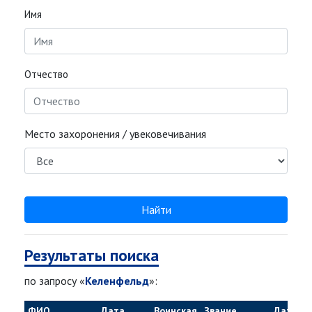
Имя
Отчество
Место захоронения / увековечивания
Найти
Результаты поиска
по запросу «
Келенфельд
»:
ФИО
Дата
Воинская
Звание
Дата