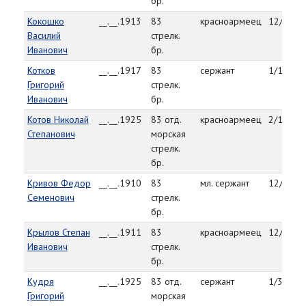
бр.
Кокошко
__.__.1913
83
красноармеец
12/26/4
Василий
стрелк.
Иванович
бр.
Котков
__.__.1917
83
сержант
1/13/45
Григорий
стрелк.
Иванович
бр.
Котов Николай
__.__.1925
83 отд.
красноармеец
2/11/45
Степанович
морская
стрелк.
бр.
Кривов Федор
__.__.1910
83
мл. сержант
12/30/4
Семенович
стрелк.
бр.
Крылов Степан
__.__.1911
83
красноармеец
12/29/4
Иванович
стрелк.
бр.
Кудря
__.__.1925
83 отд.
сержант
1/30/45
Григорий
морская