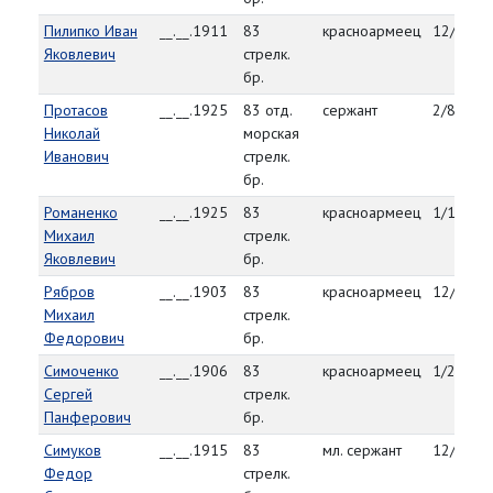
Пилипко Иван
__.__.1911
83
красноармеец
12/29/4
Яковлевич
стрелк.
бр.
Протасов
__.__.1925
83 отд.
сержант
2/8/45
Николай
морская
Иванович
стрелк.
бр.
Романенко
__.__.1925
83
красноармеец
1/14/45
Михаил
стрелк.
Яковлевич
бр.
Рябров
__.__.1903
83
красноармеец
12/30/4
Михаил
стрелк.
Федорович
бр.
Симоченко
__.__.1906
83
красноармеец
1/2/45
Сергей
стрелк.
Панферович
бр.
Симуков
__.__.1915
83
мл. сержант
12/30/4
Федор
стрелк.