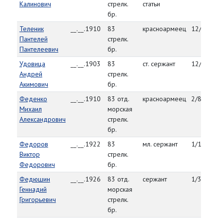
Калинович
стрелк.
статьи
бр.
Теленик
__.__.1910
83
красноармеец
12/29/4
Пантелей
стрелк.
Пантелеевич
бр.
Удовица
__.__.1903
83
ст. сержант
12/26/4
Андрей
стрелк.
Акимович
бр.
Феденко
__.__.1910
83 отд.
красноармеец
2/8/45
Михаил
морская
Александрович
стрелк.
бр.
Федоров
__.__.1922
83
мл. сержант
1/1/45
Виктор
стрелк.
Федорович
бр.
Федюшин
__.__.1926
83 отд.
сержант
1/30/45
Геннадий
морская
Григорьевич
стрелк.
бр.