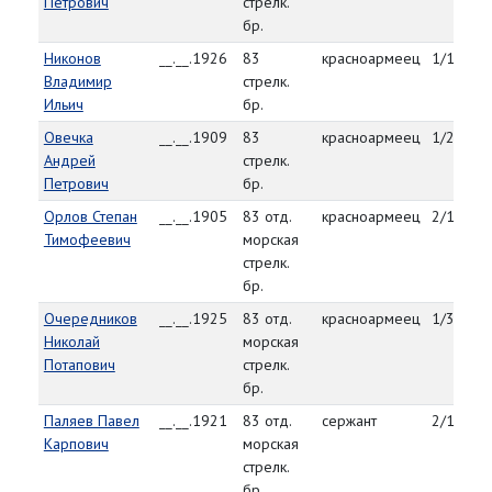
Петрович
стрелк.
бр.
Никонов
__.__.1926
83
красноармеец
1/12/45
Владимир
стрелк.
Ильич
бр.
Овечка
__.__.1909
83
красноармеец
1/27/45
Андрей
стрелк.
Петрович
бр.
Орлов Степан
__.__.1905
83 отд.
красноармеец
2/11/45
Тимофеевич
морская
стрелк.
бр.
Очередников
__.__.1925
83 отд.
красноармеец
1/30/45
Николай
морская
Потапович
стрелк.
бр.
Паляев Павел
__.__.1921
83 отд.
сержант
2/11/45
Карпович
морская
стрелк.
бр.