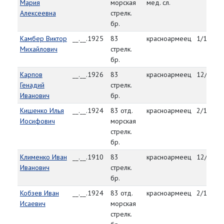
Мария
морская
мед. сл.
Алексеевна
стрелк.
бр.
Камбер Виктор
__.__.1925
83
красноармеец
1/14/45
Михайлович
стрелк.
бр.
Карпов
__.__.1926
83
красноармеец
12/28/4
Генадий
стрелк.
Иванович
бр.
Кишенко Илья
__.__.1924
83 отд.
красноармеец
2/11/45
Иосифович
морская
стрелк.
бр.
Клименко Иван
__.__.1910
83
красноармеец
12/30/4
Иванович
стрелк.
бр.
Кобзев Иван
__.__.1924
83 отд.
красноармеец
2/11/45
Исаевич
морская
стрелк.