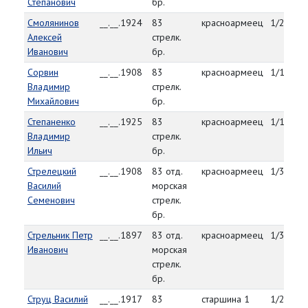
Степанович
бр.
Смолянинов
__.__.1924
83
красноармеец
1/22/45
Алексей
стрелк.
Иванович
бр.
Сорвин
__.__.1908
83
красноармеец
1/1/45
Владимир
стрелк.
Михайлович
бр.
Степаненко
__.__.1925
83
красноармеец
1/10/45
Владимир
стрелк.
Ильич
бр.
Стрелецкий
__.__.1908
83 отд.
красноармеец
1/30/45
Василий
морская
Семенович
стрелк.
бр.
Стрельник Петр
__.__.1897
83 отд.
красноармеец
1/30/45
Иванович
морская
стрелк.
бр.
Струц Василий
__.__.1917
83
старшина 1
1/22/45