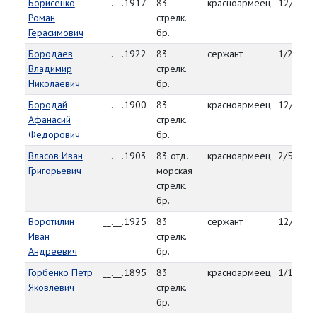
Борисенко
__.__.1917
83
красноармеец
12/30/4
Роман
стрелк.
Герасимович
бр.
Бородаев
__.__.1922
83
сержант
1/22/45
Владимир
стрелк.
Николаевич
бр.
Бородай
__.__.1900
83
красноармеец
12/29/4
Афанасий
стрелк.
Федорович
бр.
Власов Иван
__.__.1903
83 отд.
красноармеец
2/5/45
Григорьевич
морская
стрелк.
бр.
Воротилин
__.__.1925
83
сержант
12/29/4
Иван
стрелк.
Андреевич
бр.
Горбенко Петр
__.__.1895
83
красноармеец
1/14/45
Яковлевич
стрелк.
бр.