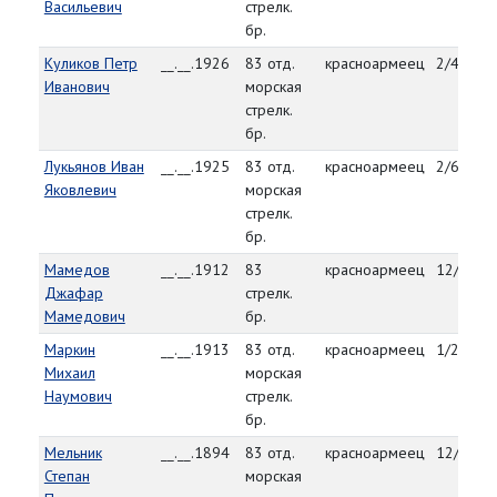
Васильевич
стрелк.
бр.
Куликов Петр
__.__.1926
83 отд.
красноармеец
2/4/45
Иванович
морская
стрелк.
бр.
Лукьянов Иван
__.__.1925
83 отд.
красноармеец
2/6/45
Яковлевич
морская
стрелк.
бр.
Мамедов
__.__.1912
83
красноармеец
12/28/4
Джафар
стрелк.
Мамедович
бр.
Маркин
__.__.1913
83 отд.
красноармеец
1/28/45
Михаил
морская
Наумович
стрелк.
бр.
Мельник
__.__.1894
83 отд.
красноармеец
12/30/4
Степан
морская