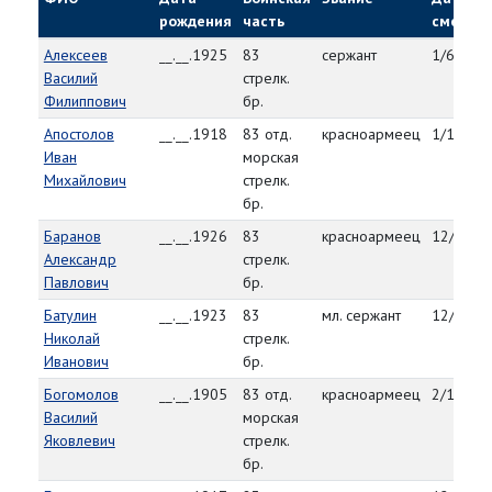
рождения
часть
смерти
Алексеев
__.__.1925
83
сержант
1/6/45
Василий
стрелк.
Филиппович
бр.
Апостолов
__.__.1918
83 отд.
красноармеец
1/18/45
Иван
морская
Михайлович
стрелк.
бр.
Баранов
__.__.1926
83
красноармеец
12/29/4
Александр
стрелк.
Павлович
бр.
Батулин
__.__.1923
83
мл. сержант
12/30/4
Николай
стрелк.
Иванович
бр.
Богомолов
__.__.1905
83 отд.
красноармеец
2/11/45
Василий
морская
Яковлевич
стрелк.
бр.