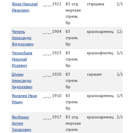
Филя Николай
__.__.1922
83 отд.
старшина
2/11/45
Иванович
морская
стрелк.
бр.
Чепель
__.__.1904
83
красноармеец
12/29/4
Александр
стрелк.
Федорович
бр.
Чернобаев
__.__.1923
83
краснофлотец
1/12/45
Николай
стрелк.
Исаевич
бр.
Щукин
__.__.1920
83
сержант
1/14/45
Александр
стрелк.
Андреевич
бр.
Яковлев Иван
__.__.1910
83
красноармеец
1/3/45
Ильич
стрелк.
бр.
Якубенко
__.__.1917
83 отд.
красноармеец
2/11/45
Артем
морская
Захарович
стрелк.