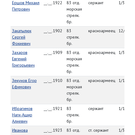
Ершов Михаил
__.__.1922
83 отд.
сержант
1/30/45
Петрович
морская
стрелк.
бр.
Закатылюк
__.__.1902
83
красноармеец
12/29/4
Сергей
стрелк.
Фокиевич
бр.
Захаров
__.__.1909
83 отд.
красноармеец
1/30/45
Евгений
морская
Григорьевич
стрелк.
бр.
Зекунов Егор
__.__.1910
83 отд.
красноармеец
1/16/45
Ефимович
морская
стрелк.
бр.
Ибрагимов
__.__.1921
83
сержант
1/1/45
Наги-Ашир
стрелк.
Алиевич
бр.
Иванова
__.__.1923
83 отд.
ст. сержант
1/30/45