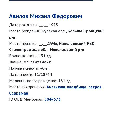
Авилов Михаил Федорович
Дата рождения:
__.__.1925
Место рождения:
Курская обл., Больше-Троицкий
р-н
Место призыва:
__.__.1943, Николаевский РВК,
Сталинградская обл., Николаевский р-н
Воинская часть:
131 сд
Звание:
мл. лейтенант
Причина смерти:
убит
Дата смерти:
11/18/44
Медицинское учреждение:
131 сд
Место захоронения:
Ансекюла, кладбище, остров
Сааремаа
ID ОБД Мемориал:
5047573