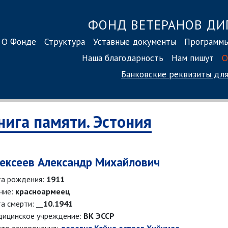
ФОНД ВЕТЕРАНОВ ДИ
О Фонде
Структура
Уставные документы
Программ
Наша благодарность
Нам пишут
О
Банковские реквизиты
для
нига памяти. Эстония
ексеев Александр Михайлович
а рождения:
1911
ние:
красноармеец
а смерти:
__10.1941
ицинское учреждение:
ВК ЭССР