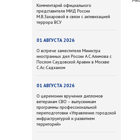
Мес
Комментарий официального
представителя МИД России
М.В.Захаровой в связи с активизацией
террора ВСУ
01 АВГУСТА 2026
О встрече заместителя Министра
иностранных дел России А.С.Алимова с
Послом Саудовской Аравии в Москве
С.Ас-Садханом
01 АВГУСТА 2026
О церемонии вручения дипломов
ветеранам СВО – выпускникам
программы профессиональной
переподготовки «Управление городской
инфраструктурой и развитием
территорий»