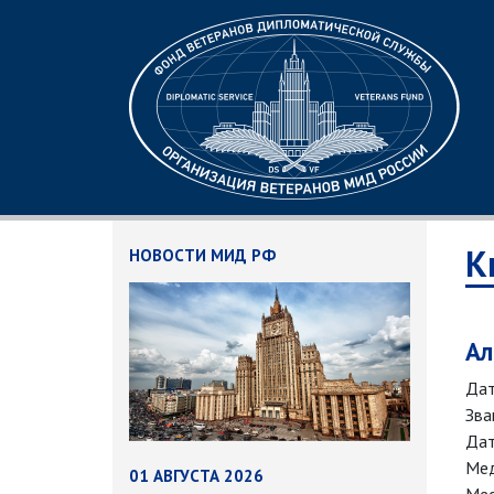
К
НОВОСТИ МИД РФ
Ал
Дат
Зва
Дат
Мед
01 АВГУСТА 2026