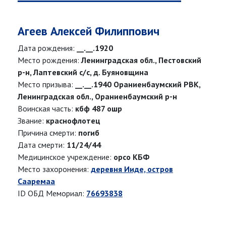
Агеев Алексей Филиппович
Дата рождения:
__.__.1920
Место рождения:
Ленинградская обл., Пестовский
р-н, Лаптевский с/с, д. Буяновщина
Место призыва:
__.__.1940 Ораниенбаумский РВК,
Ленинградская обл., Ораниенбаумский р-н
Воинская часть:
кбф 487 ошр
Звание:
краснофлотец
Причина смерти:
погиб
Дата смерти:
11/24/44
Медицинское учреждение:
орсо КБФ
Место захоронения:
деревня Ииде, остров
Сааремаа
ID ОБД Мемориал:
76693838