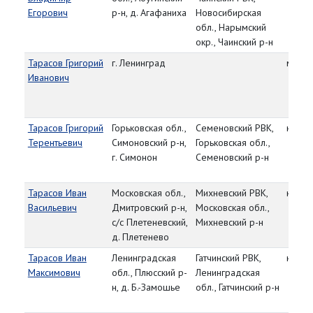
Егорович
р-н, д. Агафаниха
Новосибирская
обл., Нарымский
окр., Чаинский р-н
Тарасов Григорий
г. Ленинград
мл. л
Иванович
Тарасов Григорий
Горьковская обл.,
Семеновский РВК,
красн
Терентьевич
Симоновский р-н,
Горьковская обл.,
г. Симонон
Семеновский р-н
Тарасов Иван
Московская обл.,
Михневский РВК,
красн
Васильевич
Дмитровский р-н,
Московская обл.,
с/с Плетеневский,
Михневский р-н
д. Плетенево
Тарасов Иван
Ленинградская
Гатчинский РВК,
красн
Максимович
обл., Плюсский р-
Ленинградская
н, д. Б.-Замошье
обл., Гатчинский р-н