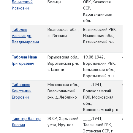
Беникентий
Бельцы
ОВК, Казахская
Исакович
ССР,
Карагандинская
обл.
Табелев
Ивановская обл.,
Вязниковский РВК,
гв. р
Александр
ст. Вязники
Ивановская обл.,
Владимирович
Вязниковский р-н
Таболин Иван
Горьковская обл.,
19.08.1942,
красн
Григорьевич
Воротынский р-н,
Воротынский РВК,
с. Газнети
Горьковская обл.,
Воротынский р-н
Табошков
Московская обл.,
__.__.1941,
рядо
Константин
Волоколамский
Волоколамский
Егорович
р-н, д. Лебятино
РВК, Московская
обл.,
Волоколамский р-н
Таветер Валтер
ЭССР, Харьюский
__.__.1941,
сержа
Янович
уезд, Иру. вол.
Таллинский ГВК,
Эстонская ССР, г.