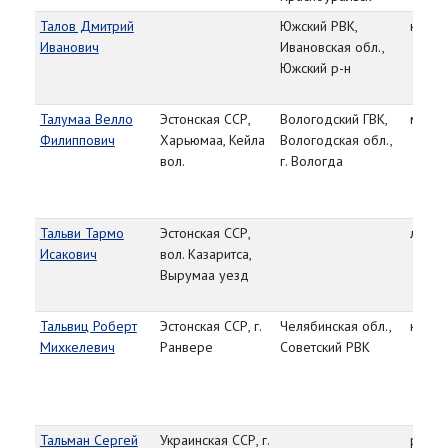
Талов Дмитрий
Южский РВК,
красн
Иванович
Ивановская обл.,
Южский р-н
Талумаа Велло
Эстонская ССР,
Вологодский ГВК,
мл. с
Филиппович
Харьюмаа, Кейла
Вологодская обл.,
вол.
г. Вологда
Тальви Тармо
Эстонская ССР,
лейте
Исакович
вол. Казаритса,
Вырумаа уезд
Тальвиц Роберт
Эстонская ССР, г.
Челябинская обл.,
красн
Михкелевич
Ранвере
Советский РВК
Тальман Сергей
Украинская ССР, г.
рядо