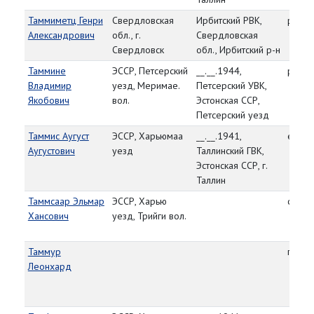
Таммиметц Генри
Свердловская
Ирбитский РВК,
рядо
Александрович
обл., г.
Свердловская
Свердловск
обл., Ирбитский р-н
Таммине
ЭССР, Петсерский
__.__.1944,
рядо
Владимир
уезд, Меримае.
Петсерский УВК,
Якобович
вол.
Эстонская ССР,
Петсерский уезд
Таммис Аугуст
ЭССР, Харьюмаа
__.__.1941,
ефре
Аугустович
уезд
Таллинский ГВК,
Эстонская ССР, г.
Таллин
Таммсаар Эльмар
ЭССР, Харью
сержа
Хансович
уезд, Трийги вол.
Таммур
гражд
Леонхард