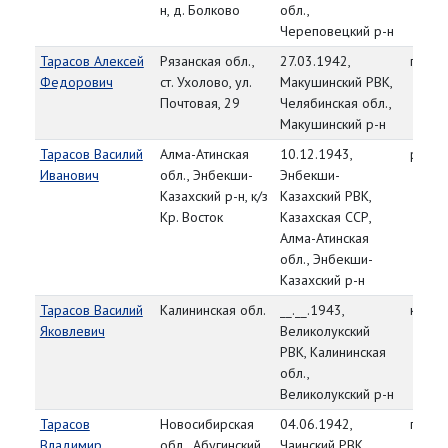
н, д. Болково
обл.,
Череповецкий р-н
Тарасов Алексей
Рязанская обл.,
27.03.1942,
гв. се
Федорович
ст. Ухолово, ул.
Макушинский РВК,
Почтовая, 29
Челябинская обл.,
Макушинский р-н
Тарасов Василий
Алма-Атинская
10.12.1943,
рядо
Иванович
обл., Энбекши-
Энбекши-
Казахский р-н, к/з
Казахский РВК,
Кр. Восток
Казахская ССР,
Алма-Атинская
обл., Энбекши-
Казахский р-н
Тарасов Василий
Калининская обл.
__.__.1943,
красн
Яковлевич
Великолукский
РВК, Калининская
обл.,
Великолукский р-н
Тарасов
Новосибирская
04.06.1942,
гв. р
Владимир
обл., Абугинский
Чаинский РВК,