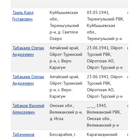
Тааль Карл
Куйбышевская
03.05.1941,
ст. ле
Густавович
обл.,
Теренгульский РВК,
Тереньгульский
Куйбышевская
р-н, д. Светлое
обл.,
Озеро
Теренгульский р-н
Табакаев Степан
Алтайский край,
23.06.1941, Ойрот-
красн
Андреевич
Ойрот-Туринский
Турский РВК,
р-н, с. Верх-
Ойротская АО,
Карагум
Ойрот-Турский р-н
Табакаев Степан
Алтайский край,
23.06.1941, Ойрот-
красн
Андреевич
Ойрот-Туринский
Турский РВК,
р-н, с. Верх-
Ойротская АО,
Карагум
Ойрот-Турский р-н
Табаков Василий
Омская обл.,
__.__.1943,
ефре
Алексеевич
Велижанский р-н,
Велижанский РВК,
д. Исха
Омская обл.,
Велижанский р-н
Табачников
Бессарабия, г.
Карагандинский
красн