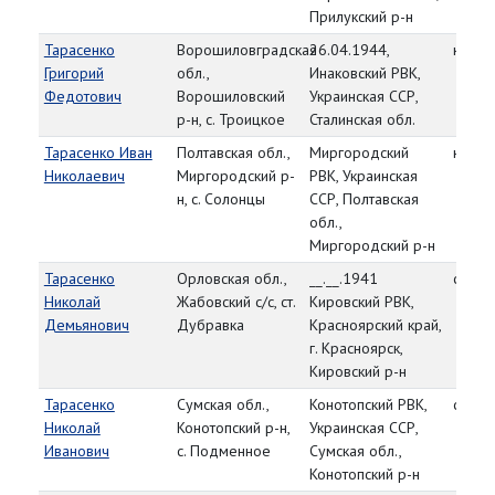
Прилукский р-н
Тарасенко
Ворошиловградская
26.04.1944,
красн
Григорий
обл.,
Инаковский РВК,
Федотович
Ворошиловский
Украинская ССР,
р-н, с. Троицкое
Сталинская обл.
Тарасенко Иван
Полтавская обл.,
Миргородский
красн
Николаевич
Миргородский р-
РВК, Украинская
н, с. Солонцы
ССР, Полтавская
обл.,
Миргородский р-н
Тарасенко
Орловская обл.,
__.__.1941
старш
Николай
Жабовский с/с, ст.
Кировский РВК,
Демьянович
Дубравка
Красноярский край,
г. Красноярск,
Кировский р-н
Тарасенко
Сумская обл.,
Конотопский РВК,
сержа
Николай
Конотопский р-н,
Украинская ССР,
Иванович
с. Подменное
Сумская обл.,
Конотопский р-н