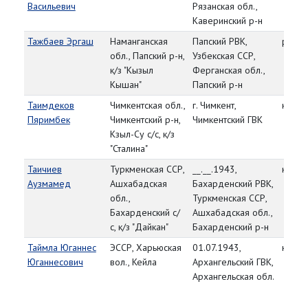
Васильевич
Рязанская обл.,
Каверинский р-н
Тажбаев Эргаш
Наманганская
Папский РВК,
рядо
обл., Папский р-н,
Узбекская ССР,
к/з "Кызыл
Ферганская обл.,
Кышан"
Папский р-н
Таимдеков
Чимкентская обл.,
г. Чимкент,
красн
Пяримбек
Чимкентский р-н,
Чимкентский ГВК
Кзыл-Су с/с, к/з
"Сталина"
Таичиев
Туркменская ССР,
__.__.1943,
красн
Аузмамед
Ашхабадская
Бахарденский РВК,
обл.,
Туркменская ССР,
Бахарденский с/
Ашхабадская обл.,
с, к/з "Дайкан"
Бахарденский р-н
Таймла Юганнес
ЭССР, Харьюская
01.07.1943,
красн
Юганнесович
вол., Кейла
Архангельский ГВК,
Архангельская обл.