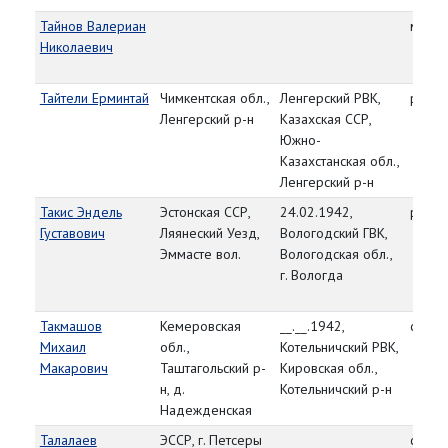
Тайнов Валериан
мл. л
Николаевич
Тайтели Ерминтай
Чимкентская обл.,
Ленгерский РВК,
рядо
Ленгерский р-н
Казахская ССР,
Южно-
Казахстанская обл.,
Ленгерский р-н
Такис Эндель
Эстонская ССР,
24.02.1942,
рядо
Густавович
Ляянеский Уезд,
Вологодский ГВК,
Эммасте вол.
Вологодская обл.,
г. Вологда
Такмашов
Кемеровская
__.__.1942,
сержа
Михаил
обл.,
Котельничский РВК,
Макарович
Таштагольский р-
Кировская обл.,
н, д.
Котельничский р-н
Надежденская
Талалаев
ЭССР, г. Петсеры
сержа