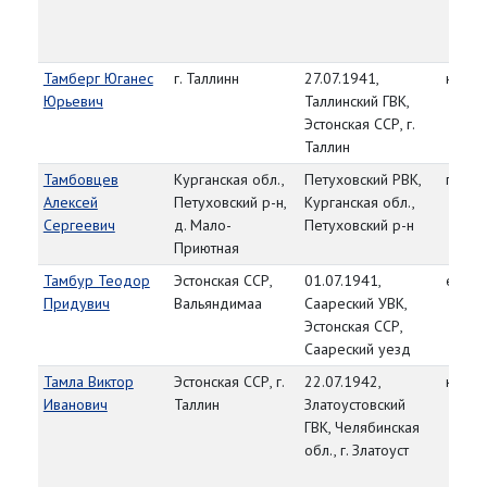
Тамберг Юганес
г. Таллинн
27.07.1941,
красн
Юрьевич
Таллинский ГВК,
Эстонская ССР, г.
Таллин
Тамбовцев
Курганская обл.,
Петуховский РВК,
гв. р
Алексей
Петуховский р-н,
Курганская обл.,
Сергеевич
д. Мало-
Петуховский р-н
Приютная
Тамбур Теодор
Эстонская ССР,
01.07.1941,
ефре
Придувич
Вальяндимаа
Саареский УВК,
Эстонская ССР,
Саареский уезд
Тамла Виктор
Эстонская ССР, г.
22.07.1942,
красн
Иванович
Таллин
Златоустовский
ГВК, Челябинская
обл., г. Златоуст