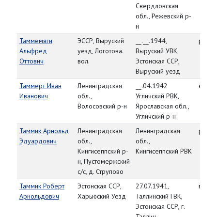
Свердловская
обл., Режевский р-
н
Таммемяги
ЭССР, Выруский
__.__.1944,
рядо
Альфред
уезд, Логотова.
Выруский УВК,
Оттович
вол.
Эстонская ССР,
Выруский уезд
Таммерт Иван
Ленинградская
__.04.1942
ефре
Иванович
обл.,
Угличский РВК,
Волосовский р-н
Ярославская обл.,
Угличский р-н
Таммик Арнольд
Ленинградская
Ленинградская
рядо
Эдуардович
обл.,
обл.,
Кингисеппский р-
Кингисеппский РВК
н, Пустомержский
с/с, д. Струпово
Таммик Роберт
Эстонская ССР,
27.07.1941,
мл. с
Арнольдович
Харьюский Уезд
Таллинский ГВК,
Эстонская ССР, г.
Таллин