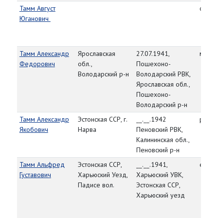
Тамм Август
старш
Юганович
Тамм Александр
Ярославская
27.07.1941,
мл. с
Федорович
обл.,
Пошехоно-
Володарский р-н
Володарский РВК,
Ярославская обл.,
Пошехоно-
Володарский р-н
Тамм Александр
Эстонская ССР, г.
__.__.1942
рядо
Якобович
Нарва
Пеновский РВК,
Калининская обл.,
Пеновский р-н
Тамм Альфред
Эстонская ССР,
__.__.1941,
ефре
Густавович
Харьюский Уезд,
Харьюский УВК,
Падисе вол.
Эстонская ССР,
Харьюский уезд