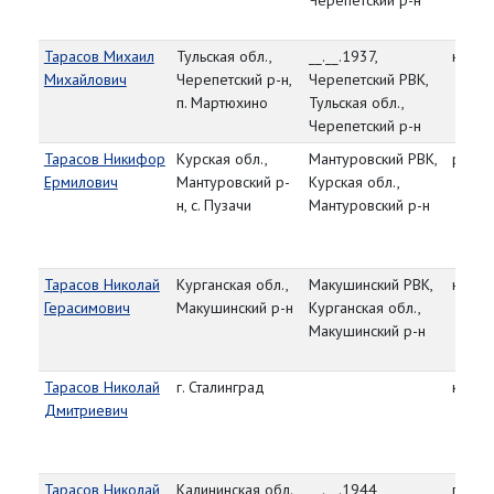
Черепетский р-н
Тарасов Михаил
Тульская обл.,
__.__.1937,
капит
Михайлович
Черепетский р-н,
Черепетский РВК,
п. Мартюхино
Тульская обл.,
Черепетский р-н
Тарасов Никифор
Курская обл.,
Мантуровский РВК,
рядо
Ермилович
Мантуровский р-
Курская обл.,
н, с. Пузачи
Мантуровский р-н
Тарасов Николай
Курганская обл.,
Макушинский РВК,
красн
Герасимович
Макушинский р-н
Курганская обл.,
Макушинский р-н
Тарасов Николай
г. Сталинград
красн
Дмитриевич
Тарасов Николай
Калининская обл.,
__.__.1944,
гв.