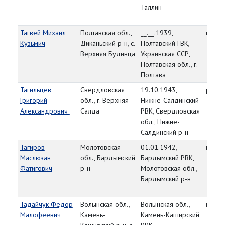
Таллин
Тагвей Михаил
Полтавская обл.,
__.__.1939,
капит
Кузьмич
Диканьский р-н, с.
Полтавский ГВК,
Верхняя Будинца
Украинская ССР,
Полтавская обл., г.
Полтава
Тагильцев
Свердловская
19.10.1943,
рядо
Григорий
обл., г. Верхняя
Нижне-Салдинский
Александрович
Салда
РВК, Свердловская
обл., Нижне-
Салдинский р-н
Тагиров
Молотовская
01.01.1942,
красн
Маслюзан
обл., Бардымский
Бардымский РВК,
Фатигович
р-н
Молотовская обл.,
Бардымский р-н
Тадайчук Федор
Волынская обл.,
Волынская обл.,
красн
Малофеевич
Камень-
Камень-Каширский