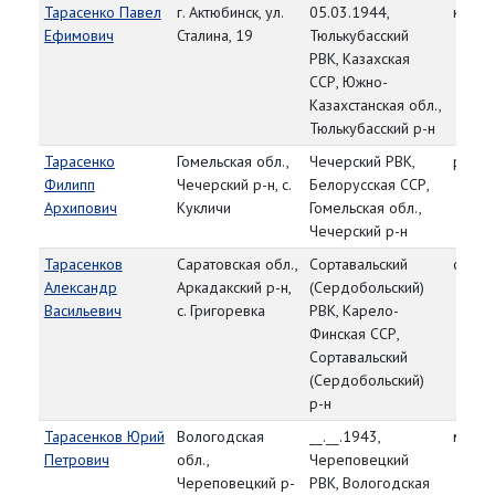
Тарасенко Павел
г. Актюбинск, ул.
05.03.1944,
красн
Ефимович
Сталина, 19
Тюлькубасский
РВК, Казахская
ССР, Южно-
Казахстанская обл.,
Тюлькубасский р-н
Тарасенко
Гомельская обл.,
Чечерский РВК,
рядо
Филипп
Чечерский р-н, с.
Белорусская ССР,
Архипович
Кукличи
Гомельская обл.,
Чечерский р-н
Тарасенков
Саратовская обл.,
Сортавальский
ст. ле
Александр
Аркадакский р-н,
(Сердобольский)
Васильевич
с. Григоревка
РВК, Карело-
Финская ССР,
Сортавальский
(Сердобольский)
р-н
Тарасенков Юрий
Вологодская
__.__.1943,
мл. с
Петрович
обл.,
Череповецкий
Череповецкий р-
РВК, Вологодская