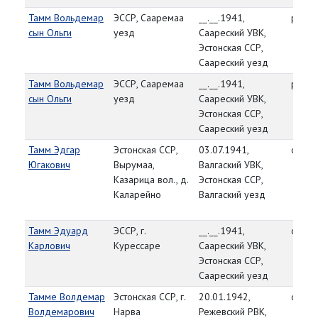
Тамм Вольдемар
ЭССР, Сааремаа
__.__.1941,
рядо
сын Ольги
уезд
Саареский УВК,
Эстонская ССР,
Саареский уезд
Тамм Вольдемар
ЭССР, Сааремаа
__.__.1941,
рядо
сын Ольги
уезд
Саареский УВК,
Эстонская ССР,
Саареский уезд
Тамм Эдгар
Эстонская ССР,
03.07.1941,
ст. се
Югакович
Вырумаа,
Валгаский УВК,
Казарица вол., д.
Эстонская ССР,
Каларейно
Валгаский уезд
Тамм Эдуард
ЭССР, г.
__.__.1941,
ст. се
Карлович
Курессаре
Саареский УВК,
Эстонская ССР,
Саареский уезд
Тамме Волдемар
Эстонская ССР, г.
20.01.1942,
ст. се
Волдемарович
Нарва
Режевский РВК,