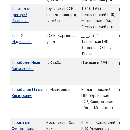
Тапотадзе
Грузинская ССР,
10.10.1939,
рядо
Григорий
Лагодехский р-н,
Серпуховский РВК,
Иванович
с. Тейла
Московская обл.,
Серпуховский р-н
Тапп Ханс
ЭССР, Харьюмаа
__.__.1941,
ефре
Мадисович
уезд
Таллинский ГВК,
Эстонская ССР, г.
Таллин
Тарабукин Иван
с. Кужба
Призван в 1942 г.
рядо
Алексеевич
Тарабуров Павел
г. Мелитополь
Мелитопольский
красн
Викторович
ГВК, Украинская
ССР, Запорожская
обл., г. Мелитополь
Тараканец
Волынская обл.,
Камень-Каширский
красн
Федор Павлович
Камень-
РВК, Украинская