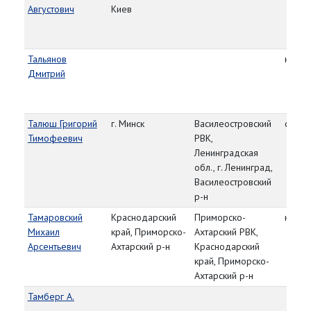
Августович
Киев
Тальянов
красн
Дмитрий
Талюш Григорий
г. Минск
Василеостровский
ст. ле
Тимофеевич
РВК,
Ленинградская
обл., г. Ленинград,
Василеостровский
р-н
Тамаровский
Краснодарский
Приморско-
красн
Михаил
край, Приморско-
Ахтарский РВК,
Арсентьевич
Ахтарский р-н
Краснодарский
край, Приморско-
Ахтарский р-н
Тамберг А.