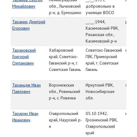
Михайлович
обл., Лычковский
добровольно в
р-н, д. Ермошино
училище ВОСО
Таранин Дмитрий
__.__.1944,
рядо
Егорович
Касимовский РВК,
Рязанская обл.,
Касимовский р-н
Тарановский
Хабаровский
Советско-Гаванский
красн
Григорий
край, Советско-
ГВК, Приморский
Степанович
Гаванский р-н, г.
край, г. Советская
Советская Гавань
Гавань
Таранцев Иван
Воронежская
Иркутский РВК,
старш
Павлович
обл., Ровеньский
Новосибирская
р-н, с. Ровенка
обл.
Тарарин Иван
Ставропольский
05.10.1942,
красн
Иванович
край, Наурский р-
Грозненский РВК,
н
Ставропольский
край