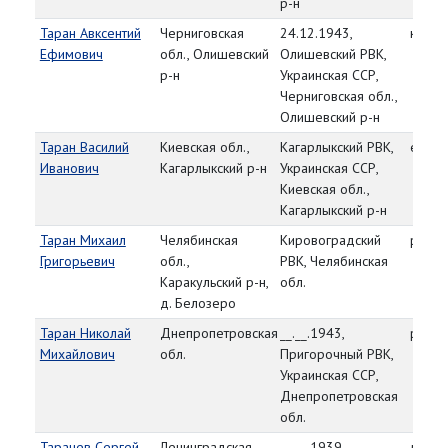
р-н
Таран Авксентий
Черниговская
24.12.1943,
красн
Ефимович
обл., Олишевский
Олишевский РВК,
р-н
Украинская ССР,
Черниговская обл.,
Олишевский р-н
Таран Василий
Киевская обл.,
Кагарлыкский РВК,
ефре
Иванович
Кагарлыкский р-н
Украинская ССР,
Киевская обл.,
Кагарлыкский р-н
Таран Михаил
Челябинская
Кировоградский
рядо
Григорьевич
обл.,
РВК, Челябинская
Каракульский р-н,
обл.
д. Белозеро
Таран Николай
Днепропетровская
__.__.1943,
рядо
Михайлович
обл.
Пригорочный РВК,
Украинская ССР,
Днепропетровская
обл.
Таранев Сергей
Ленинградская
__.__.1939,
лейте