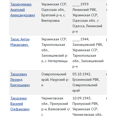
Тараруменко
Украинская ССР,
__.__.1939
старш
Анатолий
Одесская обл.,
Ленинский РВК,
статьи
Александрович
Братский р-н, с.
Украинская ССР,
Викторовка
Одесская обл., г.
Одесса, Ленинский
р-н
Тарас Антон
Украинская ССР,
__.__.1944,
рядо
Макарович
Тарнопольская
Заложцевский РВК,
обл.,
Украинская ССР,
Заложцевский р-
Тарнопольская
н, с. Нетерпинцы
обл., Заложцевский
р-н
Тарасевич
Ставропольский
05.10.1942,
красн
Леонид
край, Наурский р-
Грозненский РВК,
Григорьевич
н
Ставропольский
край
Тарасенко
Черниговская
10.09.1943,
красн
Василий
обл., Прилукский
Прилукский РВК,
Стефанович
р-н, Валковский с/
Украинская ССР,
с
Черниговская обл.,