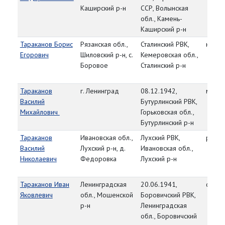
Каширский р-н
ССР, Волынская
обл., Камень-
Каширский р-н
Тараканов Борис
Рязанская обл.,
Сталинский РВК,
красн
Егорович
Шиловский р-н, с.
Кемеровская обл.,
Боровое
Сталинский р-н
Тараканов
г. Ленинград
08.12.1942,
мл. с
Василий
Бутурлинский РВК,
Михайлович
Горьковская обл.,
Бутурлинский р-н
Тараканов
Ивановская обл.,
Лухский РВК,
рядо
Василий
Лухский р-н, д.
Ивановская обл.,
Николаевич
Федоровка
Лухский р-н
Тараканов Иван
Ленинградская
20.06.1941,
старш
Яковлевич
обл., Мошенской
Боровичский РВК,
р-н
Ленинградская
обл., Боровичский