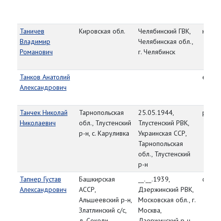
Таничев
Кировская обл.
Челябинский ГВК,
красн
Владимир
Челябинская обл.,
Романович
г. Челябинск
Танков Анатолий
ефре
Александрович
Танчек Николай
Тарнопольская
25.05.1944,
рядо
Николаевич
обл., Тлустенский
Тлустенский РВК,
р-н, с. Каруливка
Украинская ССР,
Тарнопольская
обл., Тлустенский
р-н
Тапнер Густав
Башкирская
__.__.1939,
старш
Александрович
АССР,
Дзержинский РВК,
Альшеевский р-н,
Московская обл., г.
Златлинский с/с,
Москва,
д. Соколи
Дзержинский р-н