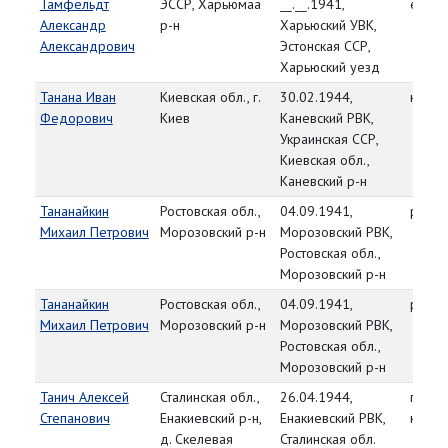
Тамфельдт
ЭССР, Харьюмаа
__.__.1941,
ефре
Александр
р-н
Харьюский УВК,
Александрович
Эстонская ССР,
Харьюский уезд
Танана Иван
Киевская обл., г.
30.02.1944,
красн
Федорович
Киев
Каневский РВК,
Украинская ССР,
Киевская обл.,
Каневский р-н
Тананайкин
Ростовская обл.,
04.09.1941,
рядо
Михаил Петрович
Морозовский р-н
Морозовский РВК,
Ростовская обл.,
Морозовский р-н
Тананайкин
Ростовская обл.,
04.09.1941,
рядо
Михаил Петрович
Морозовский р-н
Морозовский РВК,
Ростовская обл.,
Морозовский р-н
Танич Алексей
Сталинская обл.,
26.04.1944,
гв.
Степанович
Енакиевский р-н,
Енакиевский РВК,
красн
д. Скелевая
Сталинская обл.