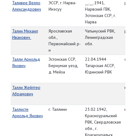
Таливее Велло
ЭССР, г. Нарва-
__.__.1941,
рядо
Александрович
Инэсуу
Нарвский ГВК,
Эстонская ССР, г.
Нарва
Талин Михаил
Ярославская
Чатынуский РВК,
рядо
Иванович
обл.,
Ленинградская
Первомайский р-
обл.
н
Талли Арнольд
Эстонская ССР,
22.04.1944
ст. се
Янович
Бернумая уезд,
Татарская АССР,
д. Мейза
Юдинский РВК
Талли Жейптер
красн
Абрамович
Таллисте
г. Таллинн
23.02.1942,
красн
Арнольд Янович
Красноуральский
РВК, Свердловская
обл., г.
Красноуральск