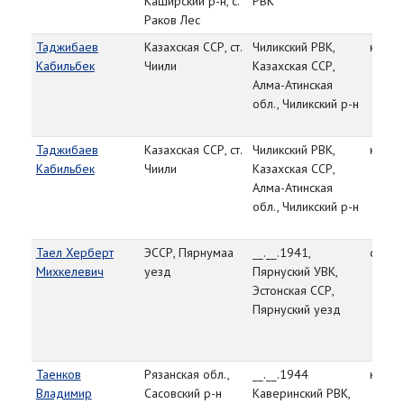
Каширский р-н, с.
РВК
Раков Лес
Таджибаев
Казахская ССР, ст.
Чиликский РВК,
красн
Кабильбек
Чиили
Казахская ССР,
Алма-Атинская
обл., Чиликский р-н
Таджибаев
Казахская ССР, ст.
Чиликский РВК,
красн
Кабильбек
Чиили
Казахская ССР,
Алма-Атинская
обл., Чиликский р-н
Таел Херберт
ЭССР, Пярнумаа
__.__.1941,
сержа
Михкелевич
уезд
Пярнуский УВК,
Эстонская ССР,
Пярнуский уезд
Таенков
Рязанская обл.,
__.__.1944
красн
Владимир
Сасовский р-н
Каверинский РВК,