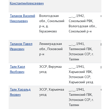
КонстантинАлексеевич
Таланов Василий
Вологодская
__.__.1942,
красн
Николаевич
обл., Сокольский
Сокольский РВК,
р-н, д.
Вологодская обл.,
Герасимово
Сокольский р-н
Таланов Павел
Ленинградская
__.__.1941,
рядо
Иванович
обл., Псковский
Таллинский ГВК,
р-н
Эстонская ССР, г.
Таллин
Тали Карл
ЭССР, Вирумаа
__.__.1941,
рядо
Якобович
уезд
Харьюский УВК,
Эстонская ССР,
Харьюский уезд
Тали Харальд
ЭССР, Харьюмаа
__.__.1941,
ефре
Янович
уезд
Таллинский ГВК,
Эстонская ССР, г.
Таллин