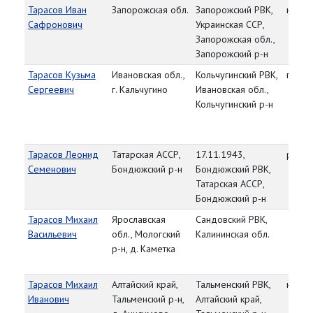
Тарасов Иван
Запорожская обл.
Запорожский РВК,
красн
Сафронович
Украинская ССР,
Запорожская обл.,
Запорожский р-н
Тарасов Кузьма
Ивановская обл.,
Кольчугинский РВК,
гв. р
Сергеевич
г. Кальчугино
Ивановская обл.,
Кольчугинский р-н
Тарасов Леонид
Татарская АССР,
17.11.1943,
рядо
Семенович
Бондюжский р-н
Бондюжский РВК,
Татарская АССР,
Бондюжский р-н
Тарасов Михаил
Ярославская
Сандовский РВК,
Васильевич
обл., Мологский
Калининская обл.
р-н, д. Каметка
Тарасов Михаил
Алтайский край,
Тальменский РВК,
красн
Иванович
Тальменский р-н,
Алтайский край,