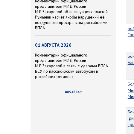
Комментарий официального
представителя МИД России
М.В.Захаровой об инсинуациях властей
Румынии насчёт якобы нарушений её
воздушного пространства российскими
БПЛА
Бо
Ев
01 АВГУСТА 2026
Комментарий официального
Бо
представителя МИД России
Ал
М.В.Захаровой в связи с ударами БПЛА
ВСУ по пассажирским автобусам в
российских регионах
Бо
Ми
88946849
Ми
Бо
Гри
Тр