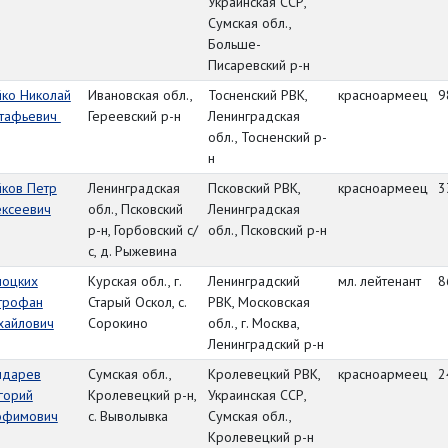
Украинская ССР,
Сумская обл.,
Больше-
Писаревский р-н
йко Николай
Ивановская обл.,
Тосненский РВК,
красноармеец
9
стафьевич
Гереевский р-н
Ленинградская
обл., Тосненский р-
н
йков Петр
Ленинградская
Псковский РВК,
красноармеец
3
ексеевич
обл., Псковский
Ленинградская
р-н, Горбовский с/
обл., Псковский р-н
с, д. Рыжевина
лоцких
Курская обл., г.
Ленинградский
мл. лейтенант
8
трофан
Старый Оскол, с.
РВК, Московская
хайлович
Сорокино
обл., г. Москва,
Ленинградский р-н
ндарев
Сумская обл.,
Кролевецкий РВК,
красноармеец
2
горий
Кролевецкий р-н,
Украинская ССР,
офимович
с. Выволывка
Сумская обл.,
Кролевецкий р-н