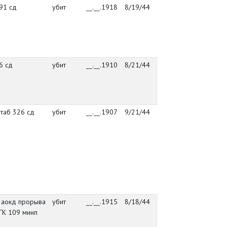
91 сд
убит
__.__.1918
8/19/44
291 сд
посё
Васт
Куус
Пылв
6 сд
убит
__.__.1910
8/21/44
упр. 86 сд
посё
Васт
Куус
Пылв
таб 326 сд
убит
__.__.1907
9/21/44
штаб 326 сд
посё
Васт
Куус
Пылв
 аокд прорыва
убит
__.__.1915
8/18/44
упр. 2 аокд
посё
ГК 109 минп
прорыва РГК
Васт
Куус