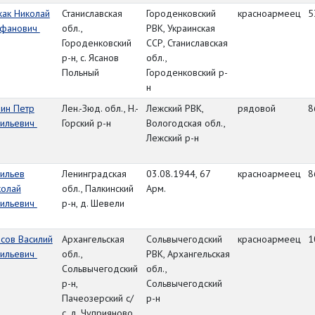
жак Николай
Станиславская
Городенковский
красноармеец
5
ефанович
обл.,
РВК, Украинская
Городенковский
ССР, Станиславская
р-н, с. Ясанов
обл.,
Польный
Городенковский р-
н
ин Петр
Лен.-Зюд. обл., Н.-
Лежский РВК,
рядовой
8
сильевич
Горский р-н
Вологодская обл.,
Лежский р-н
ильев
Ленинградская
03.08.1944, 67
красноармеец
8
колай
обл., Палкинский
Арм.
сильевич
р-н, д. Шевели
сов Василий
Архангельская
Сольвычегодский
красноармеец
1
сильевич
обл.,
РВК, Архангельская
Сольвычегодский
обл.,
р-н,
Сольвычегодский
Пачеозерский с/
р-н
с, д. Чуприяново