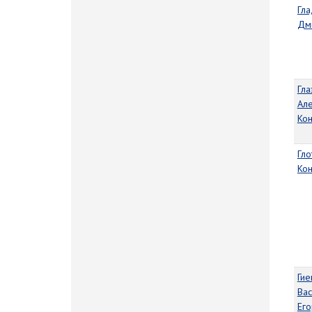
Гла
Дм
Гла
Ал
Кон
Гло
Кон
Гие
Вас
Ег