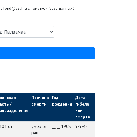
 fond@dsvf.ru с пометкой "База данных".
оинская
Причина
Год
Дата
Мед.
Мес
асть /
смерти
рождения
гибели
учреждение
зах
одразделение
или
/ ВЧ
смерти
101 сп
умер от
__.__.1908
9/9/44
упэп 140
посё
ран
Васт