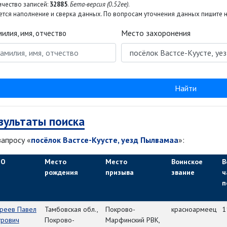
ичество записей:
32885
.
Бета-версия (0.52ee)
.
тся наполнение и сверка данных. По вопросам уточнения данных пишите на
Место захоронения
илия, имя, отчество
Найти
зультаты поиска
запросу «
посёлок Вастсе-Куусте, уезд Пылвамаа
»:
ИО
Место
Место
Воинское
В
рождения
призыва
звание
ч
п
уреев Павел
Тамбовская обл.,
Покрово-
красноармеец
1
трович
Покрово-
Марфинский РВК,