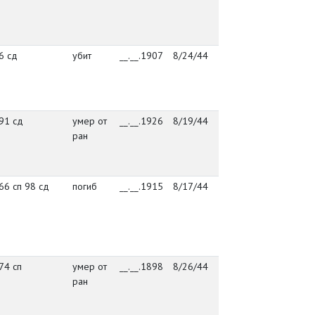
Куус
Пылв
6 сд
убит
__.__.1907
8/24/44
упр. 86 сд
посё
Васт
Куус
Пылв
91 сд
умер от
__.__.1926
8/19/44
291 сд
посё
ран
Васт
Куус
Пылв
66 сп 98 сд
погиб
__.__.1915
8/17/44
166 сп 98 сд
посё
Васт
Куус
Пылв
74 сп
умер от
__.__.1898
8/26/44
УПЭП 140
посё
ран
Васт
Куус
Пылв