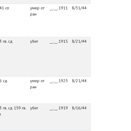
41 сп
умер от
__.__.1911
8/31/44
УПЭП 140
посё
ран
Васт
Куус
Пылв
3 гв. сд
убит
__.__.1915
8/21/44
упр. 23 гв. сд
посё
Васт
Куус
Пылв
6 сд
умер от
__.__.1925
8/21/44
упр. 86 сд
посё
ран
Васт
Куус
Пылв
3 гв. сд 159 гв.
убит
__.__.1919
8/16/44
штаб 53
посё
п
гсткд
Васт
Куус
Пылв