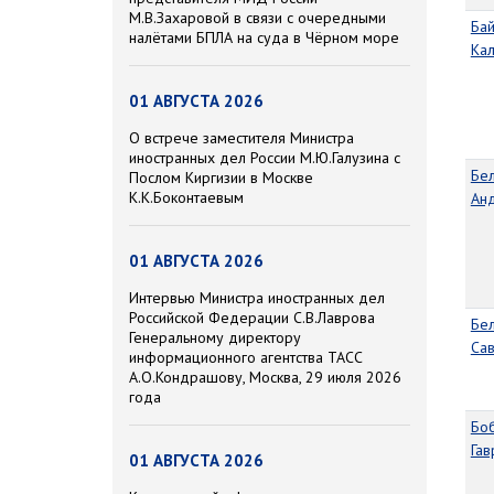
М.В.Захаровой в связи с очередными
Ба
налётами БПЛА на суда в Чёрном море
Ка
01 АВГУСТА 2026
О встрече заместителя Министра
иностранных дел России М.Ю.Галузина с
Бе
Послом Киргизии в Москве
К.К.Боконтаевым
Ан
01 АВГУСТА 2026
Интервью Министра иностранных дел
Российской Федерации С.В.Лаврова
Бе
Генеральному директору
Са
информационного агентства ТАСС
А.О.Кондрашову, Москва, 29 июля 2026
года
Бо
Га
01 АВГУСТА 2026