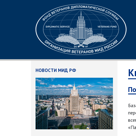
К
НОВОСТИ МИД РФ
По
Баз
пер
все
«Па