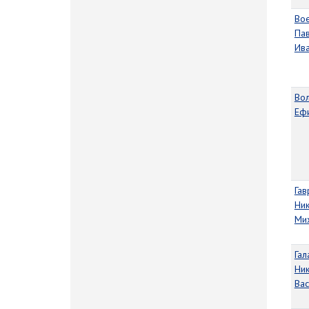
Во
Па
Ив
Вол
Еф
Гав
Ни
Ми
Гал
Ни
Ва