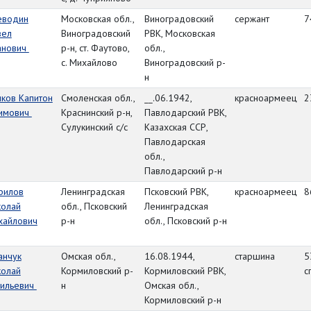
еводин
Московская обл.,
Виноградовский
сержант
7
вел
Виноградовский
РВК, Московская
анович
р-н, ст. Фаутово,
обл.,
с. Михайлово
Виноградовский р-
н
ков Капитон
Смоленская обл.,
__.06.1942,
красноармеец
2
имович
Краснинский р-н,
Павлодарский РВК,
Сулукинский с/с
Казахская ССР,
Павлодарская
обл.,
Павлодарский р-н
рилов
Ленинградская
Псковский РВК,
красноармеец
8
колай
обл., Псковский
Ленинградская
хайлович
р-н
обл., Псковский р-н
анчук
Омская обл.,
16.08.1944,
старшина
5
колай
Кормиловский р-
Кормиловский РВК,
с
сильевич
н
Омская обл.,
Кормиловский р-н