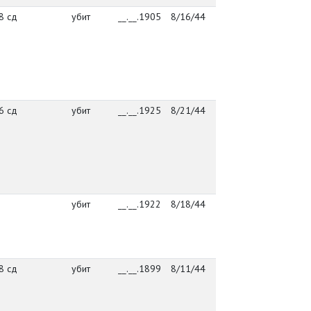
8 сд
убит
__.__.1905
8/16/44
98 сд
посё
Васт
Куус
Пылв
6 сд
убит
__.__.1925
8/21/44
упр. 86 сд
посё
Васт
Куус
Пылв
убит
__.__.1922
8/18/44
упр. ПО
посё
персон. уч.
Васт
потерь
Куус
Пылв
8 сд
убит
__.__.1899
8/11/44
98 сд
посё
Васт
Куус