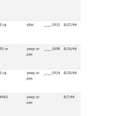
Пылв
8 сд
убит
__.__.1915
8/17/44
упр. 98 сд
посё
Васт
Куус
Пылв
30 сп
умер от
__.__.1898
8/26/44
УПЭП 140
посё
ран
Васт
Куус
Пылв
6 сд
умер от
__.__.1914
8/20/44
86 сд
посё
ран
Васт
Куус
Пылв
4460
умер от
8/7/44
упэп 140
посё
ран
Васт
Куус
Пылв