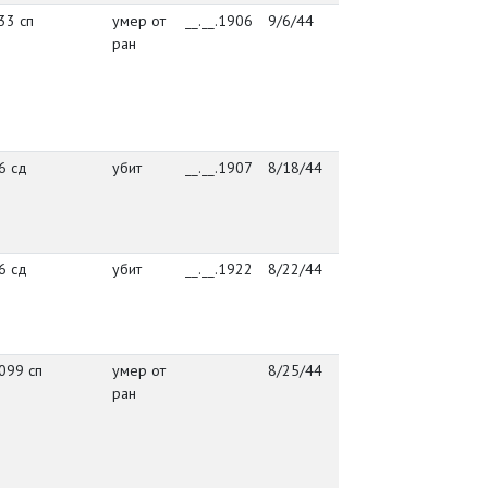
33 сп
умер от
__.__.1906
9/6/44
54197422
посё
ран
Васт
Куус
Пылв
6 сд
убит
__.__.1907
8/18/44
54510760
посё
Васт
Куус
Пылв
6 сд
убит
__.__.1922
8/22/44
упр. 86 сд
посё
Васт
Куус
Пылв
099 сп
умер от
8/25/44
УПЭП 140
посё
ран
Васт
Куус
Пылв