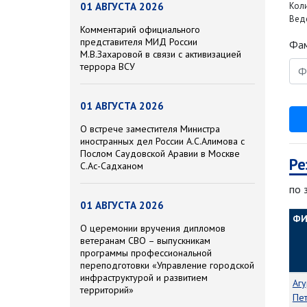
01 АВГУСТА 2026
Кол
Веде
Комментарий официального
представителя МИД России
Фам
М.В.Захаровой в связи с активизацией
террора ВСУ
01 АВГУСТА 2026
О встрече заместителя Министра
иностранных дел России А.С.Алимова с
Послом Саудовской Аравии в Москве
Ре
С.Ас-Садханом
по 
01 АВГУСТА 2026
Ф
О церемонии вручения дипломов
ветеранам СВО – выпускникам
программы профессиональной
переподготовки «Управление городской
инфраструктурой и развитием
Аг
территорий»
Пе