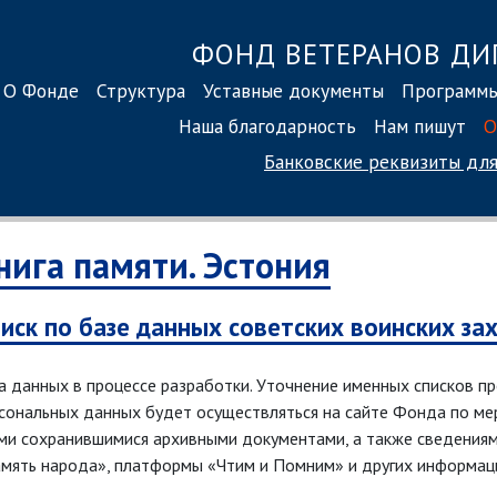
ФОНД ВЕТЕРАНОВ ДИ
О Фонде
Структура
Уставные документы
Программ
Наша благодарность
Нам пишут
О
Банковские реквизиты
для
нига памяти. Эстония
иск по базе данных советских воинских за
а данных в процессе разработки. Уточнение именных списков п
сональных данных будет осуществляться на сайте Фонда по мер
ми сохранившимися архивными документами, а также сведения
мять народа», платформы «Чтим и Помним» и других информац