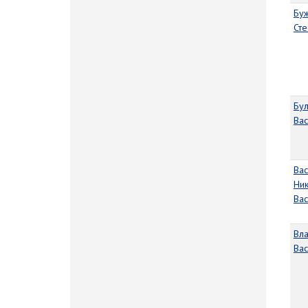
Бу
Ст
Бул
Ва
Вас
Ни
Ва
Вла
Ва