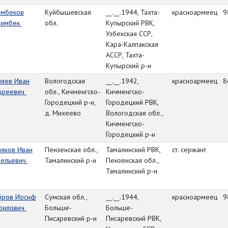
ймбеков
Куйбышевская
__.__.1944, Тахта-
красноармеец
9
лимбек
обл.
Купырский РВК,
Узбекская ССР,
Кара-Калпакская
АССР, Тахта-
Купырский р-н
ляев Иван
Вологодская
__.__.1942,
красноармеец
8
дреевич
обл., Кичменгско-
Кичменгско-
Городецкий р-н,
Городецкий РВК,
д. Михеево
Вологодская обл.,
Кичменгско-
Городецкий р-н
ляков Иван
Пензенская обл.,
Тамалинский РВК,
ст. сержант
вельевич
Тамалинский р-н
Пензенская обл.,
Тамалинский р-н
бров Иосиф
Сумская обл.,
__.__.1944,
красноармеец
9
врилович
Больше-
Больше-
Писаревский р-н
Писаревский РВК,