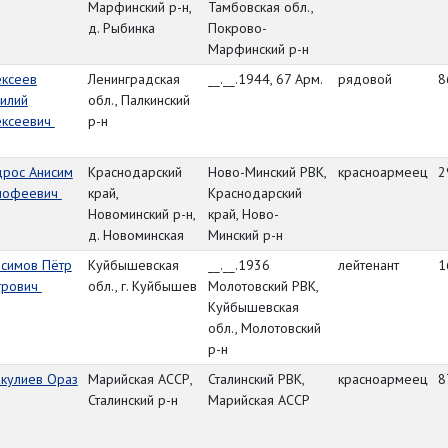
Марфинский р-н,
Тамбовская обл.,
д. Рыбинка
Покрово-
Марфинский р-н
ексеев
Ленинградская
__.__.1944, 67 Арм.
рядовой
8
илий
обл., Палкинский
ексеевич
р-н
дрос Анисим
Краснодарский
Ново-Минский РВК,
красноармеец
2
мофеевич
край,
Краснодарский
Новоминский р-н,
край, Ново-
д. Новоминская
Минский р-н
исимов Пётр
Куйбышевская
__.__.1936
лейтенант
1
трович
обл., г. Куйбышев
Молотовский РВК,
Куйбышевская
обл., Молотовский
р-н
акулиев Ораз
Марийская АССР,
Сталинский РВК,
красноармеец
8
Сталинский р-н
Марийская АССР