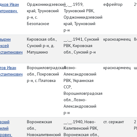
дков Иван
Орджоникидзевский
__.__.1939,
ефрейтор
2
итриевич
край, Труновский
Труновский РВК,
р-н, с.
Орджоникидзевский
Безопасное
край, Труновский
р-н
зырин
Кировская обл.,
__.__.1941, Сунский
красноармеец
8
ексей
Сунский р-н, д.
РВК, Кировская
стантинович
Матушкино
обл., Сунский р-н
тов Иван
Ворошиловградская
Лозно-
красноармеец
ш
стантинович
обл., Покровский
Александровский
р-н, с. Платовка
РВК, Украинская
ССР,
Ворошиловградская
обл., Лозно-
Александровский
р-н
вский
Воронежская
__.__.1940, Ново-
ст. сержант
2
илий
обл.,
Калитвенский РВК,
Р
орович
Новокалитвинский
Воронежская обл.,