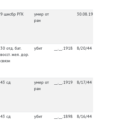
Вы
9 шисбр РГК
умер от
30.08.1944
Военный
де
ран
Комиссариат
Ос
ЭССР
кл
уе
Вы
30 отд. бат.
убит
__.__.1918
8/20/44
гук вс
де
восст. жел. дор.
Ос
связи
кл
уе
Вы
43 сд
умер от
__.__.1919
8/17/44
упр. 43 сд
де
ран
Ос
кл
уе
Вы
43 сд
убит
__.__.1898
8/16/44
упр. 43 сд
де
Ос
кл