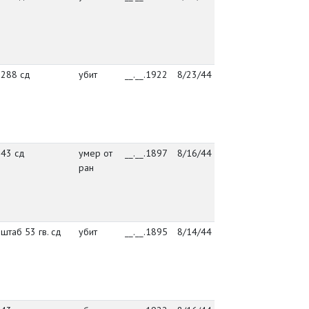
Ос
кл
уе
Вы
288 сд
убит
__.__.1922
8/23/44
288 сд
де
Ос
кл
уе
Вы
43 сд
умер от
__.__.1897
8/16/44
упр. 43 сд
де
ран
Ос
кл
уе
Вы
штаб 53 гв. сд
убит
__.__.1895
8/14/44
штаб 53 гв.
де
сд
Ос
кл
уе
Вы