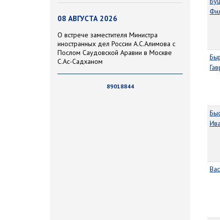
Бу
Фи
08 АВГУСТА 2026
О встрече заместителя Министра
иностранных дел России А.С.Алимова с
Послом Саудовской Аравии в Москве
Бы
С.Ас-Садханом
Гав
89018844
Бы
Ив
Вас