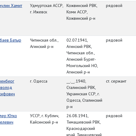
иулин Хамит
Удмуртская АССР,
Кожвинский РВК,
рядовой
г. Ижевск
Коми АССР,
Кожвинский р-н
баев Батыр
Читинская обл.,
02.07.1941,
рядовой
Агинский р-н
Агинский РВК,
Читинская обл.,
Агинский Бурят-
Монгольский НО,
Агинский р-н
зенберг
г. Одесса
__.__.1940,
ст. сержант
еволод
Сталинский РВК,
сифович
Украинская ССР, г.
Одесса, Сталинский
р-н
лер Ютко
УССР, г. Кублич,
26.08.1941,
рядовой
келевич
Кайсинский р-н
Тимашевский РВК,
Краснодарский
край, Тимашевский