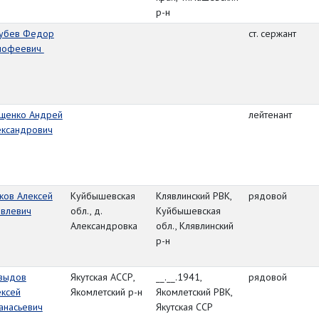
р-н
лубев Федор
ст. сержант
мофеевич
ищенко Андрей
лейтенант
ександрович
ков Алексей
Куйбышевская
Клявлинский РВК,
рядовой
овлевич
обл., д.
Куйбышевская
Александровка
обл., Клявлинский
р-н
выдов
Якутская АССР,
__.__.1941,
рядовой
ексей
Якомлетский р-н
Якомлетский РВК,
анасьевич
Якутская ССР