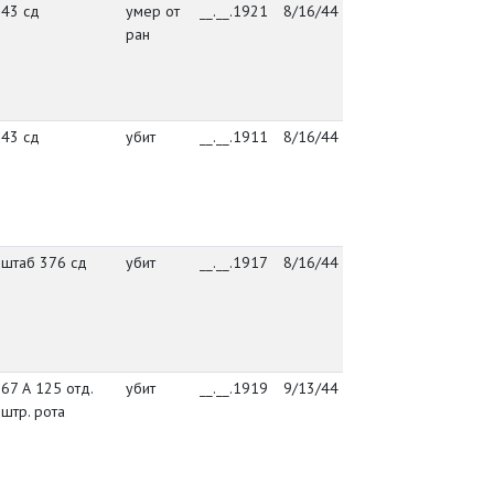
43 сд
умер от
__.__.1921
8/16/44
упр. 43 сд
де
ран
Ос
кл
уе
Вы
43 сд
убит
__.__.1911
8/16/44
упр. 43 сд
де
Ос
кл
уе
Вы
штаб 376 сд
убит
__.__.1917
8/16/44
штаб 376 сд
де
Ос
кл
уе
Вы
67 А 125 отд.
убит
__.__.1919
9/13/44
упр. 67 А
де
штр. рота
Ос
кл
уе
Вы