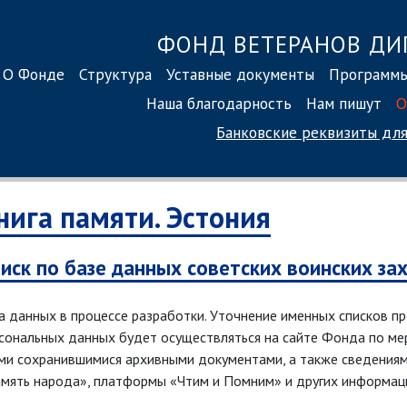
ФОНД ВЕТЕРАНОВ ДИ
О Фонде
Структура
Уставные документы
Программ
Наша благодарность
Нам пишут
О
Банковские реквизиты
для
нига памяти. Эстония
иск по базе данных советских воинских за
а данных в процессе разработки. Уточнение именных списков п
сональных данных будет осуществляться на сайте Фонда по мер
ми сохранившимися архивными документами, а также сведения
мять народа», платформы «Чтим и Помним» и других информац