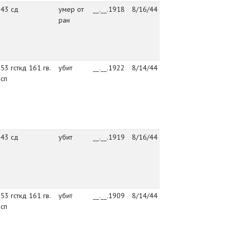
43 сд
умер от
__.__.1918
8/16/44
упр. 43 сд
де
ран
Ос
кл
уе
Вы
53 гсткд 161 гв.
убит
__.__.1922
8/14/44
штаб 53
де
сп
гсткд
Ос
кл
уе
Вы
43 сд
убит
__.__.1919
8/16/44
упр. 43 сд
де
Ос
кл
уе
Вы
53 гсткд 161 гв.
убит
__.__.1909
8/14/44
штаб 53
де
сп
гсткд
Ос
кл
уе