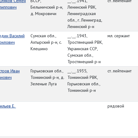
шляков Семен
БССР,
__.__.1941,
ст. лейтенант
липпович
Белыничский р-н,
Ленинский РВК,
д. Мокровичи
Ленинградская
обл., г. Ленинград,
Ленинский р-н
рдин Василий
Сумская обл.,
__.__.1943,
мл. сержант
рилович
Ахтырский р-н, с.
Тростянецкий РВК,
Клешино
Украинская ССР,
Сумская обл.,
Тростянецкий р-н
стров Иван
Горьковская обл.,
__.__.1935,
ст. лейтенант
анович
Тонкинский р-н, д.
Тонкинский РВК,
Зеленые Луга
Горьковская обл.,
Тонкинский р-н
ильев Е.
рядовой