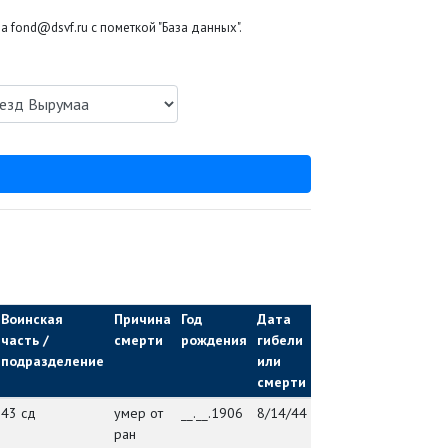
 fond@dsvf.ru с пометкой "База данных".
Воинская
Причина
Год
Дата
Мед.
М
часть /
смерти
рождения
гибели
учреждение
за
подразделение
или
/ ВЧ
смерти
43 сд
умер от
__.__.1906
8/14/44
упр. 43 сд
де
ран
Ос