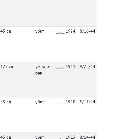
кл
уе
Вы
43 сд
убит
__.__.1924
8/16/44
упр. 43 сд
де
Ос
кл
уе
Вы
377 сд
умер от
__.__.1911
9/25/44
377 сд
де
ран
Ос
кл
уе
Вы
43 сд
убит
__.__.1918
8/17/44
43 сд
де
Ос
кл
уе
Вы
43 сд
убит
__.__.1913
8/14/44
упр. 43 сд
де