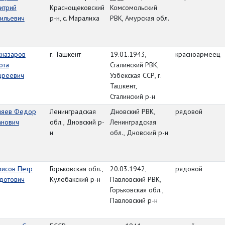
итрий
Краснощековский
Комсомольский
ильевич
р-н, с. Маралиха
РВК, Амурская обл.
кназаров
г. Ташкент
19.01.1943,
красноармеец
ота
Сталинский РВК,
дреевич
Узбекская ССР, г.
Ташкент,
Сталинский р-н
ляев Федор
Ленинградская
Дновский РВК,
рядовой
анович
обл., Дновский р-
Ленинградская
н
обл., Дновский р-н
рисов Петр
Горьковская обл.,
20.03.1942,
рядовой
дотович
Кулебакский р-н
Павловский РВК,
Горьковская обл.,
Павловский р-н