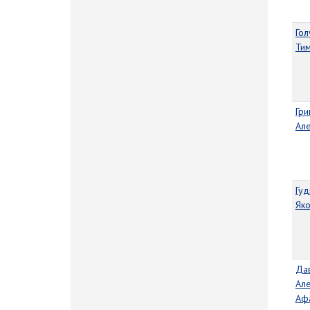
Го
Ти
Гр
Ал
Гуд
Як
Да
Ал
Аф