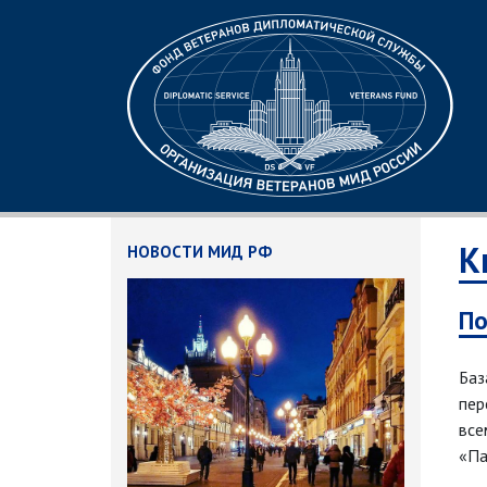
К
НОВОСТИ МИД РФ
По
Баз
пер
все
«Па