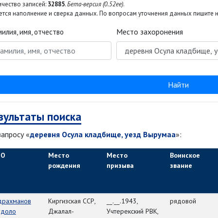
ичество записей:
32885
.
Бета-версия (0.52ee)
.
тся наполнение и сверка данных. По вопросам уточнения данных пишите на
Место захоронения
илия, имя, отчество
Найти
зультаты поиска
запросу «
деревня Осула кладбище, уезд Вырумаа
»:
ИО
Место
Место
Воинское
рождения
призыва
звание
драхманов
Киргизская ССР,
__.__.1943,
рядовой
удоло
Джалал-
Учтерекский РВК,