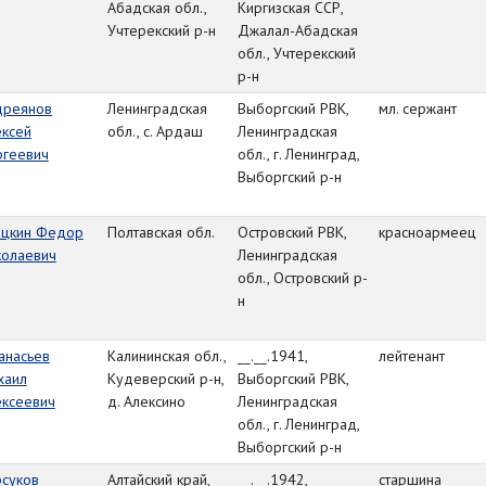
Абадская обл.,
Киргизская ССР,
Учтерекский р-н
Джалал-Абадская
обл., Учтерекский
р-н
дреянов
Ленинградская
Выборгский РВК,
мл. сержант
ексей
обл., с. Ардаш
Ленинградская
ргеевич
обл., г. Ленинград,
Выборгский р-н
ацкин Федор
Полтавская обл.
Островский РВК,
красноармеец
колаевич
Ленинградская
обл., Островский р-
н
анасьев
Калининская обл.,
__.__.1941,
лейтенант
хаил
Кудеверский р-н,
Выборгский РВК,
ексеевич
д. Алексино
Ленинградская
обл., г. Ленинград,
Выборгский р-н
рсуков
Алтайский край,
__.__.1942,
старшина