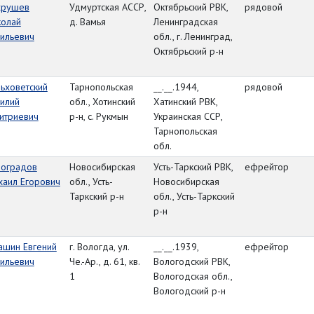
хрушев
Удмуртская АССР,
Октябрьский РВК,
рядовой
колай
д. Вамья
Ленинградская
ильевич
обл., г. Ленинград,
Октябрьский р-н
ьховетский
Тарнопольская
__.__.1944,
рядовой
илий
обл., Хотинский
Хатинский РВК,
итриевич
р-н, с. Рукмын
Украинская ССР,
Тарнопольская
обл.
ноградов
Новосибирская
Усть-Таркский РВК,
ефрейтор
хаил Егорович
обл., Усть-
Новосибирская
Таркский р-н
обл., Усть-Таркский
р-н
ашин Евгений
г. Вологда, ул.
__.__.1939,
ефрейтор
ильевич
Че.-Ар., д. 61, кв.
Вологодский РВК,
1
Вологодская обл.,
Вологодский р-н