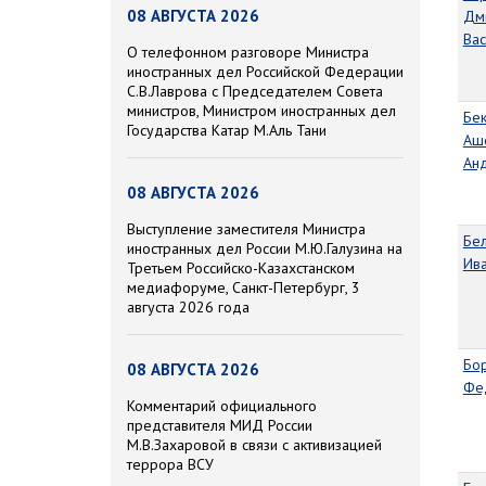
08 АВГУСТА 2026
Дм
Вас
О телефонном разговоре Министра
иностранных дел Российской Федерации
С.В.Лаврова с Председателем Совета
министров, Министром иностранных дел
Бе
Государства Катар М.Аль Тани
Аш
Ан
08 АВГУСТА 2026
Выступление заместителя Министра
Бе
иностранных дел России М.Ю.Галузина на
Ив
Третьем Российско-Казахстанском
медиафоруме, Санкт-Петербург, 3
августа 2026 года
Бо
08 АВГУСТА 2026
Фе
Комментарий официального
представителя МИД России
М.В.Захаровой в связи с активизацией
террора ВСУ