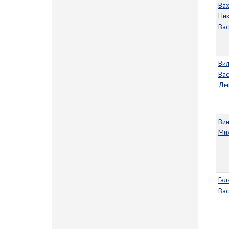
Ва
Ни
Вас
Вил
Вас
Дм
Ви
Ми
Гал
Вас