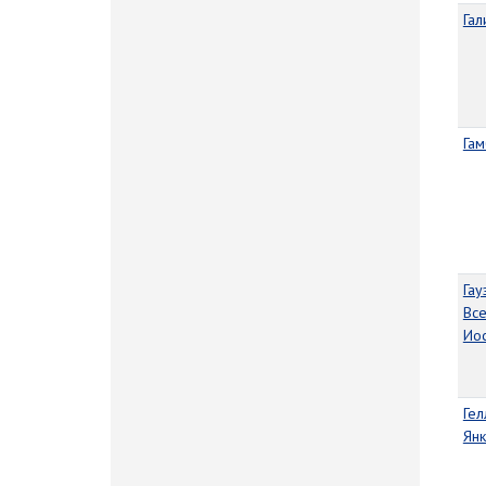
Гал
Гам
Гау
Вс
Ио
Гел
Ян