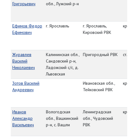
Григорьевич
обл., Лужский р-н
Ефимов Федор
г. Ярославль
г. Ярославль,
красно
Ефимович
Кировский РВК
Журавлев
Калининская обл.,
Пригородный РВК
ст. серж
Василий
Сандовский р-н,
Николаевич
Ладожский с/с, д.
Львовская
Зотов Василий
Ивановская обл.,
красно
Андреевич
Тейковский РВК
Иванов
Вологодская
Ленинградская
красно
Александр
обл., Вашкинский
обл., Чудовский
Васильевич
р-н, с. Вашли
РВК