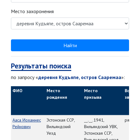
Место захоронения
Найти
Результаты поиска
по запросу «
деревня Кудъяпе, остров Сааремаа
»:
ФИО
Место
Место
Воинск
рождения
призыва
звание
Ааса Иоханнес
Эстонская ССР,
__.__.1941,
рядово
Рейнович
Вильяндский
Вильяндский УВК,
Уезд
Эстонская ССР,
Вильяндский уезд