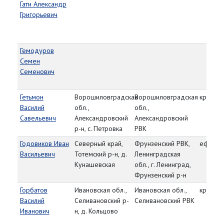
Гати Александр
Григорьевич
Гемодуров
Семен
Семенович
Гетьмон
Ворошиловградская
Ворошиловградская
красно
Василий
обл.,
обл.,
Савельевич
Александровский
Александровский
р-н, с. Петровка
РВК
Годовиков Иван
Северный край,
Фрунзенский РВК,
ефрейт
Васильевич
Тотемский р-н, д.
Ленинградская
Кунашевская
обл., г. Ленинград,
Фрунзенский р-н
Горбатов
Ивановская обл.,
Ивановская обл.,
красно
Василий
Селивановский р-
Селивановский РВК
Иванович
н, д. Кольцово