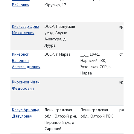
Райнович
Юрувыр, 17
Кивисаар Эрих
ЭССР, Пярнуский
красно
Михкелевич
уезд, Алусти
Ачентура, д.
Луура
Кикерист
ЭССР, г. Нарва
__.__.1941,
ст. серж
Валентин
Нарвский ГВК,
Александрович
Эстонская ССР, г.
Нарва
Кирсанов Иван
красно
Федорович
Клаус Арнольд
Ленинградская
Ленинградская
рядово
Давулович
обл., Оятский р-н,
обл., Оятский РВК
Пиринский с/с, д.
Сариский