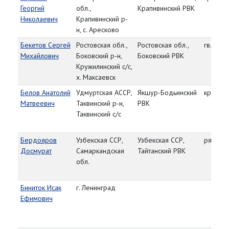
Георгий
обл.,
Крапивинский РВК
Николаевич
Крапивинский р-
н, с. Аресково
Бекетов Сергей
Ростовская обл.,
Ростовская обл.,
гв. ст. 
Михайлович
Боковский р-н,
Боковский РВК
Кружилинский с/с,
х. Максаевск
Белов Анатолий
Удмуртская АССР,
Якшур-Бодьинский
красно
Матвеевич
Таквинский р-н,
РВК
Таквинский с/с
Бердояров
Узбекская ССР,
Узбекская ССР,
рядово
Досмурат
Самаркандская
Тайтанский РВК
обл.
Биниток Исак
г. Ленинград
Ефимович