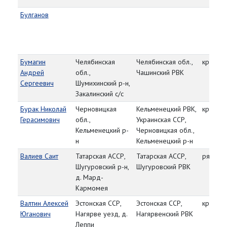
Булганов
Бумагин
Челябинская
Челябинская обл.,
красно
Андрей
обл.,
Чашинский РВК
Сергеевич
Шумихинский р-н,
Закалинский с/с
Бурак Николай
Черновицкая
Кельменецкий РВК,
красно
Герасимович
обл.,
Украинская ССР,
Кельменецкий р-
Черновицкая обл.,
н
Кельменецкий р-н
Валиев Саит
Татарская АССР,
Татарская АССР,
рядово
Шугуровский р-н,
Шугуровский РВК
д. Мард-
Кармомея
Валтин Алексей
Эстонская ССР,
Эстонская ССР,
красно
Юганович
Нагярве уезд, д.
Нагярвенский РВК
Леппи