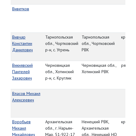
Виветков
Вивчар
Тарнопольская
Тарнопольская
красно
Константин
обл., Чортковский
обл., Чортковский
Данилович
р-н, с. Угрень
РВК
Викнявский
Черновицкая
Черновицкая обл.,
рядово
Пантелей
обл., Хотинский
Хотинский РВК
Захарович
р-н, с. Круглик
Власов Михаил
Алексеевич
Воробьев
Архангельская
Ненецкий РВК,
красно
Михаил
обл., г. Нарьян-
Архангельская
Михайлович
Мар, 51-922-17
обл., Ненецкий НО