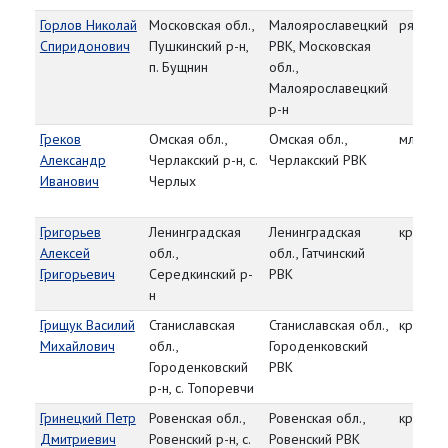
Горлов Николай
Московская обл.,
Малоярославецкий
рядово
Спиридонович
Пушкинский р-н,
РВК, Московская
п. Бущнин
обл.,
Малоярославецкий
р-н
Греков
Омская обл.,
Омская обл.,
мл. сер
Александр
Черлакский р-н, с.
Черлакский РВК
Иванович
Черлых
Григорьев
Ленинградская
Ленинградская
красно
Алексей
обл.,
обл., Гатчинский
Григорьевич
Середкинский р-
РВК
н
Грищук Василий
Станиславская
Станиславская обл.,
красно
Михайлович
обл.,
Городенковский
Городенковский
РВК
р-н, с. Топоревчи
Гринецкий Петр
Ровенская обл.,
Ровенская обл.,
красно
Дмитриевич
Ровенский р-н, с.
Ровенский РВК