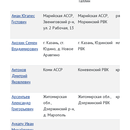
Таллин
Аман Югапес
Марийская АССР,
Марийская АССР,
рядово
Густович
Звениговский р-н,
Моркинский РВК
ул. 2 Рабочая, 13
Анохин Семен
г. Казань, ст.
г. Казань, Юдинский
мл. сер
Владимирович
Юдино, д. Новое
РВК
Аравгино
Антонов
Коми АССР
Коневенский РВК
красно
Дмитрий
Яковлевич
Арсентьев
Житомирская
Житомирская обл.,
красно
Александр
обл.,
Дзержинский РВК
Григорьевич
Дзержинский р-н,
д. Марополь
Аукапу Иван
Михайлович