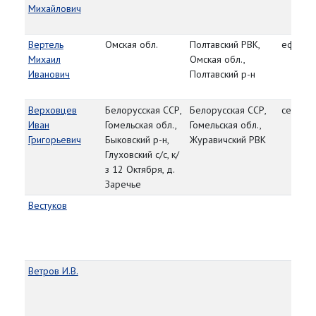
Михайлович
Вертель
Омская обл.
Полтавский РВК,
ефрейт
Михаил
Омская обл.,
Иванович
Полтавский р-н
Верховцев
Белорусская ССР,
Белорусская ССР,
сержан
Иван
Гомельская обл.,
Гомельская обл.,
Григорьевич
Быковский р-н,
Журавичский РВК
Глуховский с/с, к/
з 12 Октября, д.
Заречье
Вестуков
Ветров И.В.