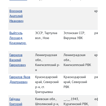
Воронов
красно
Анатолий
Иванович
Выйтсуль
ЭССР, Тартулаа
Эстонская ССР,
рядово
Леохард
вол., Ною
Вирумаа УВК
Красиньтор.
Гаврилов
Ленинградская
Ленинградская
красно
Василий
обл.,
обл.,
Гаврилович
Кингисеппский р-
Кингисеппский РВК
н
Гаврилов Яков
Краснодарский
Краснодарский
рядово
Дмитриевич
край, Северский
край, Северский
р-н, ст.
РВК
Григорьевка
Гайдаш
Киевская обл.,
__.__.1943,
ефрейт
Григорий
Шполянский р-н,
Курагинский РВК,