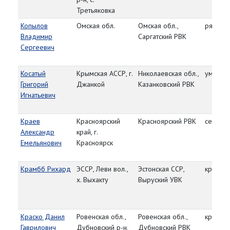
Третьяковка
Копылов
Омская обл.
Омская обл.,
рядово
Владимир
Саргатский РВК
Сергеевич
Косатый
Крымская АССР, г.
Николаевская обл.,
умер от
Григорий
Джанкой
Казанковский РВК
Игнатьевич
Краев
Красноярский
Красноярский РВК
сержан
Александр
край, г.
Емельянович
Красноярск
Крамбб Рихард
ЭССР, Леви вол.,
Эстонская ССР,
красно
х. Выхакту
Выруский УВК
Краско Данил
Ровенская обл.,
Ровенская обл.,
красно
Гаврилович
Дубновский р-н,
Дубновский РВК