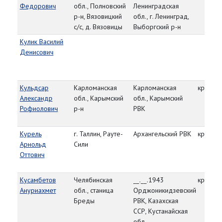
Федорович
обл., Полновский
Ленинградская
р-н, Вязовицкий
обл., г. Ленинград,
с/с, д. Вязовицы
Выборгский р-н
Кулик Василий
Денисович
Кульдсар
Карломанская
Карломанская
красно
Александр
обл., Карымский
обл., Карымский
Рофиолович
р-н
РВК
Курель
г. Таллин, Рауте-
Архангельский РВК
красно
Арнольд
Сили
Оттович
Кусамбетов
Челябинская
__.__.1943
красно
Ануриахмет
обл., станица
Орджоникидзевский
Бреды
РВК, Казахская
ССР, Кустанайская
обл.,