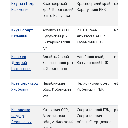
Клушин Петр
Красноярский
Красноярский край,
красно
Ефимович
край, Каратузский
Каратузский РВК
р-н, с. Кащулька
Кнут Роберт
Абхазская АССР,
22.10.1944
мл. лей
Юрьевич
Сухумский р-н,
Абхазская АССР,
Екатериновский
Сухумский РВК
с/с
Ковалев
Алтайский край,
Алтайский край,
мл. сер
Дмитрий
Завьяловский р-н,
Завьяловский РВК
Васильевич
с. Харитоново
Козе Бернхард
Челябинская
Челябинская обл.,
ефрейт
Якобович
обл., Ирбейский
Ирбейский РВК
р-н
Кононенко
Казахская ССР,
Свердловский ГВК,
рядово
Федор
Акмолинская
Свердловская
Леонтьевич
обл., Атбасарский
обл., г. Свердловск
р-н, с.