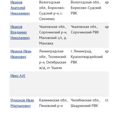
Иванов
Вологодская
Вологодская обл.,
красно
Анатолий
обл., Борисово-
Борисово-Судский
Николаевич
Судский р-н, с.
РВК
Сенченко
Иванов
Чкаловская обл.,
Чкаловская обл.,
красно
Владимир
Сорочинский р-н,
Сорочинский РВК
Николаевич
Маховский с/с, д.
Маховка
Иванов Иван
Ленинградская
г. Ленинград,
красно
Иванович
обл., Тосненский
Красногвардейский
р-н, Октябрьская
РВК
ж/д, ст. Ушехи
Ивко А.И.
Идионов Иван
Калининская обл.,
Челябинская обл.,
ст. серж
Мартынович
Пеновский р-н
Шадринский РВК