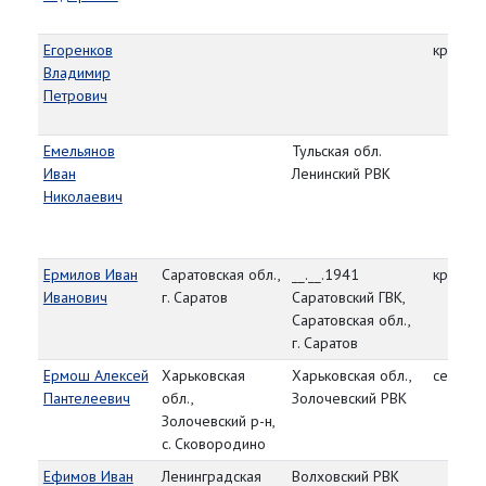
Егоренков
красно
Владимир
Петрович
Емельянов
Тульская обл.
Иван
Ленинский РВК
Николаевич
Ермилов Иван
Саратовская обл.,
__.__.1941
красно
Иванович
г. Саратов
Саратовский ГВК,
Саратовская обл.,
г. Саратов
Ермош Алексей
Харьковская
Харьковская обл.,
сержан
Пантелеевич
обл.,
Золочевский РВК
Золочевский р-н,
с. Сковородино
Ефимов Иван
Ленинградская
Волховский РВК