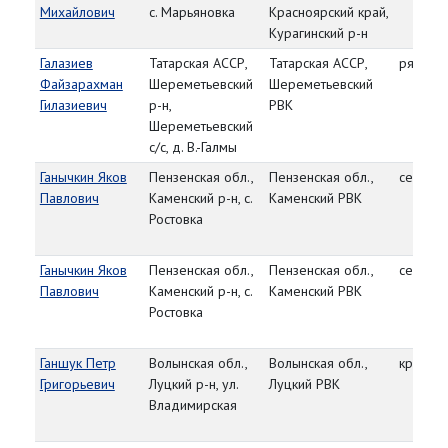
Михайлович
с. Марьяновка
Красноярский край,
Курагинский р-н
Галазиев
Татарская АССР,
Татарская АССР,
рядово
Файзарахман
Шереметьевский
Шереметьевский
Гилазиевич
р-н,
РВК
Шереметьевский
с/с, д. В.-Галмы
Ганычкин Яков
Пензенская обл.,
Пензенская обл.,
сержан
Павлович
Каменский р-н, с.
Каменский РВК
Ростовка
Ганычкин Яков
Пензенская обл.,
Пензенская обл.,
сержан
Павлович
Каменский р-н, с.
Каменский РВК
Ростовка
Ганшук Петр
Волынская обл.,
Волынская обл.,
красно
Григорьевич
Луцкий р-н, ул.
Луцкий РВК
Владимирская