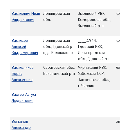
Василевич Иван
Ленинградская
Зырянский РВК,
красно
Эпидиктович
обл.
Кемеровская обл.,
Зырянский р-н
Васильев
Ленинградская
__.__.1944,
красно
Алексей
обл., Гдовский р-
Гдовский РВК,
Владимирович
н, д. Колоколово
Ленинградская
обл., Гдовский р-н
Васильчиков
Саратовская обл.,
Чирчикский РВК,
лейтена
Борис
Баландинский р-н
Узбекская ССР,
Алексеевич
Ташкентская обл.,
г. Чирчик
Вахтер Август
Людвигович
Вегтамов
рядово
Александр