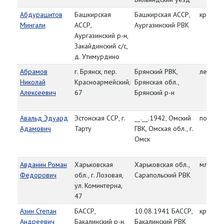
Абдурашитов
Башкирская
Башкирская АССР,
красно
Мингали
АССР,
Аургазинский РВК
Аургазинский р-н,
Закайдинский с/с,
д. Утимурдино
Абрамов
г. Брянск, пер.
Брянский РВК,
лейтена
Николай
Красноармейский,
Брянская обл.,
Алексеевич
67
Брянский р-н
Авальд Эдуард
Эстонская ССР, г.
__.__.1942, Омский
подпол
Адамович
Тарту
ГВК, Омская обл., г.
Омск
Авданин Роман
Харьковская
Харьковская обл.,
мл. сер
Федорович
обл., г. Лозовая,
Сарапольский РВК
ул. Коминтерна,
47
Азин Степан
БАССР,
10.08.1941 БАССР,
красно
Андреевич
Бакалинский р-н,
Бакалинский РВК