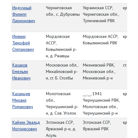
Индучный
Черниговская
Украинская ССР,
красно
Филипп
обл., с. Дубровны
Черниговская обл.,
Ларионович
Тупичевский РВК
Инякин
Мордовская
Мордовская АССР,
красно
Тимофей
АССР,
Ковылкинский РВК
Степанович
Ковылкинский р-
н, д. Ржавцы
Казаков
Московская обл.,
Михневский РВК,
ст. серж
Емельян
Михайловский р-
Московская обл.,
Иванович
н, ст. Б. Столбы
Михневский р-н
Казанцев
Молотовская
__.__.1941
красно
Михаил
обл.,
Чернушинский РВК,
Романович
Чернушинский р-
Молотовская обл.,
н, д. Сов. Уголок
Чернушинский р-н
Кайзин Эвальд
Эстонская ССР,
Эстонская ССР,
красно
Иогонесович
Ярваский р-н, д.
Ярваский РВК
Асуль