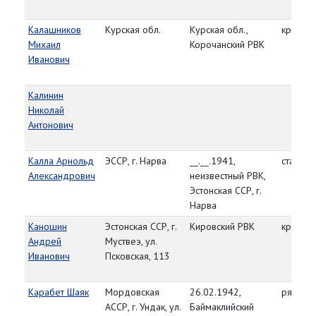
Калашников
Курская обл.
Курская обл.,
красно
Михаил
Корочанский РВК
Иванович
Калинин
Николай
Антонович
Калла Арнольд
ЭССР, г. Нарва
__.__.1941,
старши
Александрович
неизвестный РВК,
Эстонская ССР, г.
Нарва
Каношин
Эстонская ССР, г.
Кировский РВК
красно
Андрей
Муствеэ, ул.
Иванович
Псковская, 113
Карабет Шаяк
Мордовская
26.02.1942,
рядово
АССР, г. Ундак, ул.
Баймаклийский