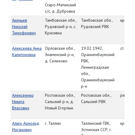
Старо-Матинский
с/с, д. Дубровка
Акеньев
Тамбовская обл.,
Тамбовская обл.,
красно
Николай
Рудовский р-н, с.
Рудовский РВК
Тимофеевич
Красивка
Алексеева Анна
Орловская обл.,
19.02.1942,
ст. серж
Капитоновна
Знаменский р-н,
Ораниенбаумский
д. Селихово
РВК,
Ленинградская
обл.,
Ораниенбаумский
р-н
Алексеенко
Ростовская обл.,
Ростовская обл.,
рядово
Никита
Сальский р-н, д.
Сальский РВК
Власович
Новый Егорлык
Альто Арнольд
г. Таллин
Таллинский ГВК,
красно
Иоганович
Эстонская ССР, г.