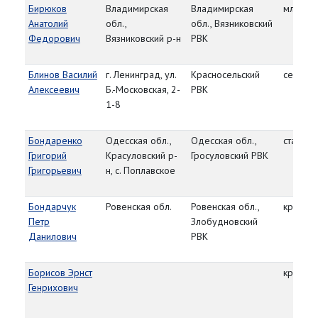
Бирюков
Владимирская
Владимирская
мл. лей
Анатолий
обл.,
обл., Вязниковский
Федорович
Вязниковский р-н
РВК
Блинов Василий
г. Ленинград, ул.
Красносельский
сержан
Алексеевич
Б.-Московская, 2-
РВК
1-8
Бондаренко
Одесская обл.,
Одесская обл.,
старши
Григорий
Красуловский р-
Гросуловский РВК
Григорьевич
н, с. Поплавское
Бондарчук
Ровенская обл.
Ровенская обл.,
красно
Петр
Злобудновский
Данилович
РВК
Борисов Эрнст
красно
Генрихович