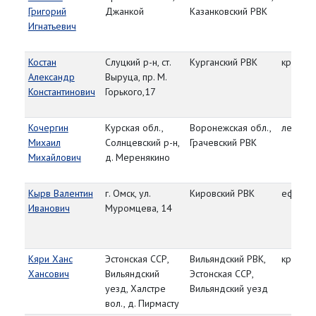
Григорий
Джанкой
Казанковский РВК
Игнатьевич
Костан
Слуцкий р-н, ст.
Курганский РВК
красно
Александр
Выруца, пр. М.
Константинович
Горького,17
Кочергин
Курская обл.,
Воронежская обл.,
лейтена
Михаил
Солнцевский р-н,
Грачевский РВК
Михайлович
д. Меренякино
Кырв Валентин
г. Омск, ул.
Кировский РВК
ефрейт
Иванович
Муромцева, 14
Кяри Ханс
Эстонская ССР,
Вильяндский РВК,
красно
Хансович
Вильяндский
Эстонская ССР,
уезд, Халстре
Вильяндский уезд
вол., д. Пирмасту