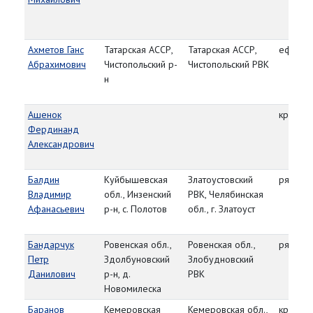
Ахметов Ганс
Татарская АССР,
Татарская АССР,
ефрейт
Абрахимович
Чистопольский р-
Чистопольский РВК
н
Ашенок
красно
Фердинанд
Александрович
Балдин
Куйбышевская
Златоустовский
рядово
Владимир
обл., Инзенский
РВК, Челябинская
Афанасьевич
р-н, с. Полотов
обл., г. Златоуст
Бандарчук
Ровенская обл.,
Ровенская обл.,
рядово
Петр
Здолбуновский
Злобудновский
Данилович
р-н, д.
РВК
Новомилеска
Баранов
Кемеровская
Кемеровская обл.,
красно