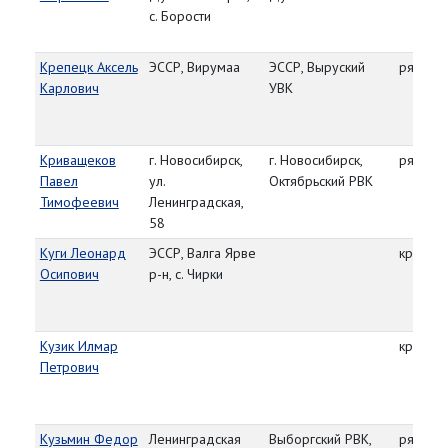
с. Борости
Крепецк Аксель
ЭССР, Вирумаа
ЭССР, Выруский
рядово
Карлович
УВК
Криващеков
г. Новосибирск,
г. Новосибирск,
рядово
Павел
ул.
Октябрьский РВК
Тимофеевич
Ленинградская,
58
Куги Леонард
ЭССР, Валга Ярве
красно
Осипович
р-н, с. Чирки
Кузик Илмар
красно
Петрович
Кузьмин Федор
Ленинградская
Выборгский РВК,
рядово