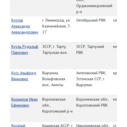
Орджоникидзевский
р-н
Кустов
г. Ленинград, ул.
Октябрьский РВК
сержан
Александр
Казначейская, 7-
Александрович
27
Кууль Рудольф
ЭССР, г. Тарту,
ЭССР, Тартуский
мл. лей
Павлович
Тартуская вол.
РВК
Кусс Альфред
Вырумаа,
Антеланский РВК,
красно
Винновил.
Вольфовская
Эстонская ССР, г.
вол., Анисты
Вырумаа
Корнилов Иван
Воронежская
Воронежская обл.,
мл. ком
Ефимович
обл.,
Коротоякский РВК
Коротоякский р-н
Косатый
Крымская АССР, г.
Николаевская обл.,
ст. лейт