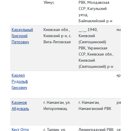
Уймус
РВК, Молдавская
ССР, Кагульский
уезд,
Баймаклийский р-н
Караульный
Киевская обл.,
__.__.1940,
майор
Григорий
Киевский р-н, с.
Киевский
Петрович
Вита-Литовская
(Святошинский)
РВК, Украинская
ССР, Киевская обл.,
Киевский
(Святошинский) р-н
Карлеп
красно
Рудольф
Гансович
Касимов
г. Наманган, ул.
г. Наманган,
рядово
Абдуваль
Инторопивац
Наманганский РВК
Кест Отто
г. Таллин, ул.
Ленинградский РВК
сержан