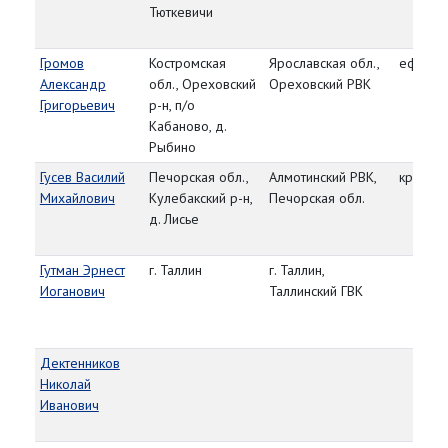
Тюткевичи
Громов
Костромская
Ярославская обл.,
ефрейт
Александр
обл., Ореховский
Ореховский РВК
Григорьевич
р-н, п/о
Кабаново, д.
Рыбино
Гусев Василий
Печорская обл.,
Алмотинский РВК,
красно
Михайлович
Кулебакский р-н,
Печорская обл.
д. Лисье
Гутман Эрнест
г. Таллин
г. Таллин,
Иоганович
Таллинский ГВК
Дектенников
Николай
Иванович