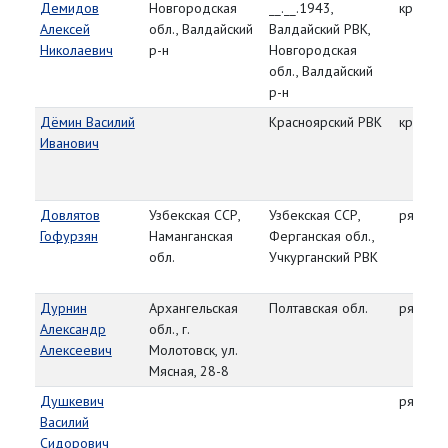
Демидов
Новгородская
__.__.1943,
красно
Алексей
обл., Валдайский
Валдайский РВК,
Николаевич
р-н
Новгородская
обл., Валдайский
р-н
Дёмин Василий
Красноярский РВК
красно
Иванович
Довлятов
Узбекская ССР,
Узбекская ССР,
рядово
Гофурзян
Наманганская
Ферганская обл.,
обл.
Учкурганский РВК
Дурнин
Архангельская
Полтавская обл.
рядово
Александр
обл., г.
Алексеевич
Молотовск, ул.
Мясная, 28-8
Душкевич
рядово
Василий
Сидорович