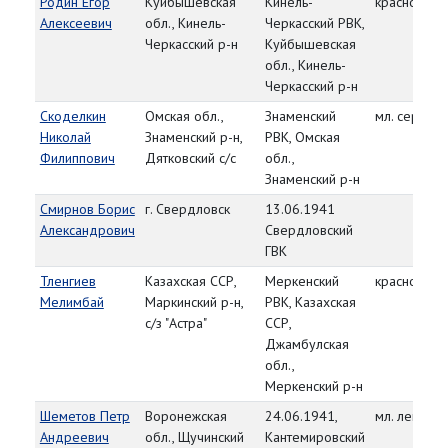
Родин Егор
Куйбышевская
Кинель-
красноарм
Алексеевич
обл., Кинель-
Черкасский РВК,
Черкасский р-н
Куйбышевская
обл., Кинель-
Черкасский р-н
Скоделкин
Омская обл.,
Знаменский
мл. сержант
Николай
Знаменский р-н,
РВК, Омская
Филиппович
Дятковский с/с
обл.,
Знаменский р-н
Смирнов Борис
г. Свердловск
13.06.1941
Александрович
Свердловский
ГВК
Тленгиев
Казахская ССР,
Меркенский
красноарм
Мелимбай
Маркинский р-н,
РВК, Казахская
с/з "Астра"
ССР,
Джамбулская
обл.,
Меркенский р-н
Шеметов Петр
Воронежская
24.06.1941,
мл. лейтена
Андреевич
обл., Щучинский
Кантемировский