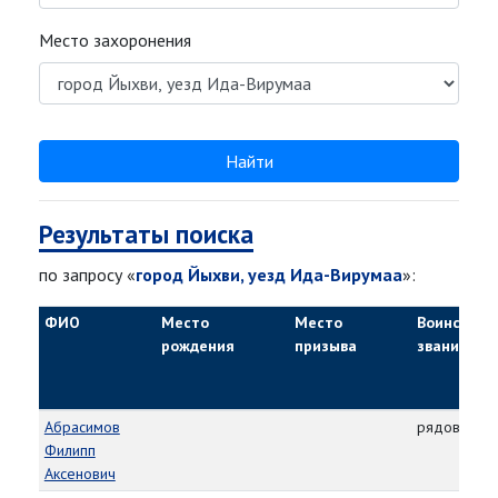
Место захоронения
Найти
Результаты поиска
по запросу «
город Йыхви, уезд Ида-Вирумаа
»:
ФИО
Место
Место
Воинское
рождения
призыва
звание
Абрасимов
рядовой
Филипп
Аксенович