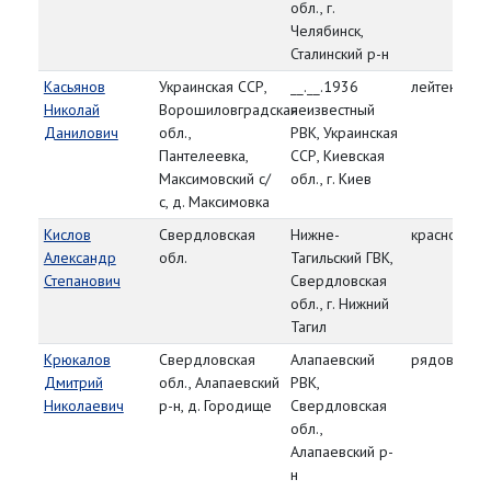
обл., г.
Челябинск,
Сталинский р-н
Касьянов
Украинская ССР,
__.__.1936
лейтенант
Николай
Ворошиловградская
неизвестный
Данилович
обл.,
РВК, Украинская
Пантелеевка,
ССР, Киевская
Максимовский с/
обл., г. Киев
с, д. Максимовка
Кислов
Свердловская
Нижне-
красноарм
Александр
обл.
Тагильский ГВК,
Степанович
Свердловская
обл., г. Нижний
Тагил
Крюкалов
Свердловская
Алапаевский
рядовой
Дмитрий
обл., Алапаевский
РВК,
Николаевич
р-н, д. Городище
Свердловская
обл.,
Алапаевский р-
н