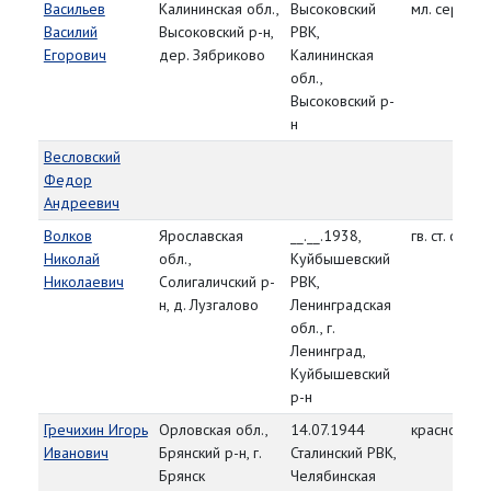
Васильев
Калининская обл.,
Высоковский
мл. сержант
Василий
Высоковский р-н,
РВК,
Егорович
дер. Зябриково
Калининская
обл.,
Высоковский р-
н
Весловский
Федор
Андреевич
Волков
Ярославская
__.__.1938,
гв. ст. серж
Николай
обл.,
Куйбышевский
Николаевич
Солигаличский р-
РВК,
н, д. Лузгалово
Ленинградская
обл., г.
Ленинград,
Куйбышевский
р-н
Гречихин Игорь
Орловская обл.,
14.07.1944
красноарм
Иванович
Брянский р-н, г.
Сталинский РВК,
Брянск
Челябинская