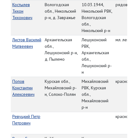
Костылев
Вологодская
10.03.1944,
рядовой
Тихон
обл., Никольский
Никольский РВК,
Тихонович
р-н, д. Завражье
Вологодская
обл.,
Никольский р-н
Листов Василий
Архангельская
Лешуконский
мл. лейтена
Матвеевич
обл.,
РВК,
Лешуконский р-н,
Архангельская
д. Пылемо
обл.,
Лешуконский р-
н
Попов
Курская обл.,
Михайловский
красноарм
Константин
Михайловский р-
РВК, Курская
Алексеевич
н, Солоко-Полян
обл.,
Михайловский
р-н
Ревуцкий Петр
красноарм
Петрович