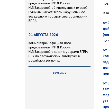
пов
представителя МИД России
М.В.Захаровой об инсинуациях властей
Румынии насчёт якобы нарушений её
В ч
воздушного пространства российскими
БПЛА
от 
де
(ле
01 АВГУСТА 2026
по 
Комментарий официального
представителя МИД России
от 
М.В.Захаровой в связи с ударами БПЛА
ком
ВСУ по пассажирским автобусам в
российских регионах
год
доп
88960572
пон
от 
вет
мед
уст
про