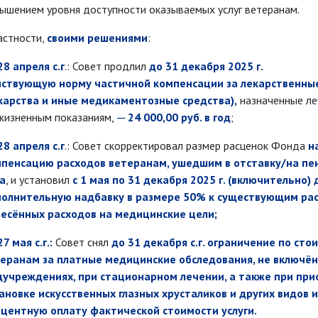
ышением уровня доступности оказываемых услуг ветеранам.
астности,
своими решениями
:
28 апреля с.г
.: Совет продлил
до 31 декабря
2025 г.
йствующую
норму
частичной
компенсации за лекарственны
карства и иные
медикаментозные средства),
назначенные л
жизненным показаниям,
─ 24 000,00 руб. в год
;
28 апреля с.г
.: Совет скорректировал размер расценок Фонда
н
пенсацию расходов ветеранам, ушедшим в отставку/на пе
а
, и установил
с 1 мая по 31 декабря 2025 г. (включительно)
олнительную надбавку в размере 50% к существующим ра
есённых расходов на медицинские цели;
27 мая с.г.:
Совет снял
до 31 декабря с.г. ограничение по сто
еранам за платные медицинские обследования, не включён
учреждениях, при стационарном лечении, а также при при
ановке искусственных глазных хрусталиков и других видов и
центную оплату фактической стоимости услуги.