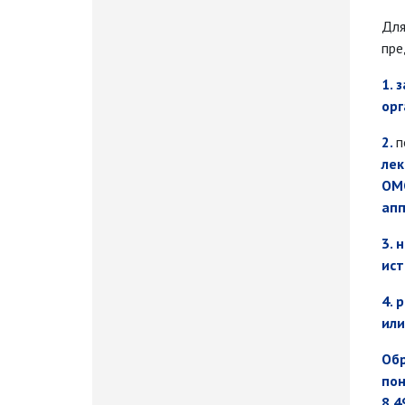
Для
пре
1. 
орг
2.
п
лек
ОМС
апп
3. 
ист
4. 
или
Обр
пон
8 4