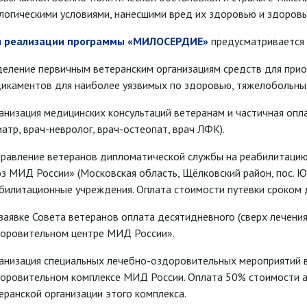
логическими условиями, нанесшими вред их здоровью и здоровь
я реализации программы «МИЛОСЕРДИЕ»
предусматривается
еление первичным ветеранским организациям средств для при
икаментов для наиболее уязвимых по здоровью, тяжелобольных
анизация медицинских консультаций ветеранам и частичная опла
иатр, врач-невролог, врач-остеопат, врач ЛФК).
равление ветеранов дипломатической службы на реабилитацию
з МИД России» (Московская область, Щёлковский район, пос. Ю
билитационные учреждения. Оплата стоимости путёвки сроком до
заявке Совета ветеранов оплата десятидневного (сверх лечени
оровительном центре МИД России».
анизация специальных лечебно-оздоровительных мероприятий 
оровительном комплексе МИД России. Оплата 50% стоимости 
еранской организации этого комплекса.