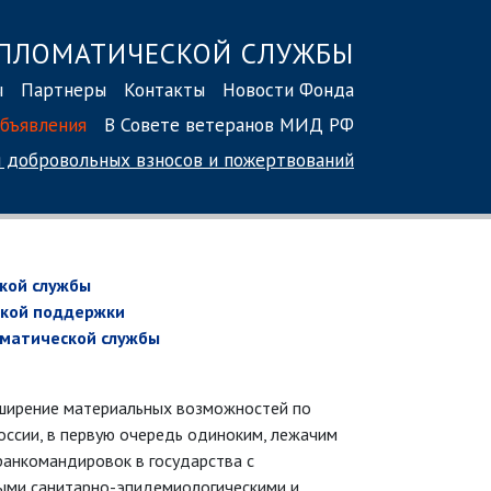
ПЛОМАТИЧЕСКОЙ СЛУЖБЫ
ы
Партнеры
Контакты
Новости Фонда
бъявления
В Совете ветеранов МИД РФ
 добровольных взносов
и пожертвований
кой службы
ской поддержки
матической службы
ширение материальных возможностей по
ссии, в первую очередь одиноким, лежачим
ранкомандировок в государства с
лыми санитарно-эпидемиологическими и