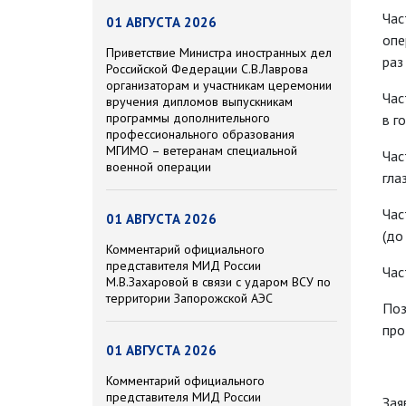
Час
01 АВГУСТА 2026
опе
Приветствие Министра иностранных дел
раз
Российской Федерации С.В.Лаврова
организаторам и участникам церемонии
Час
вручения дипломов выпускникам
программы дополнительного
в го
профессионального образования
МГИМО – ветеранам специальной
Час
военной операции
гла
Час
01 АВГУСТА 2026
(до
Комментарий официального
представителя МИД России
Час
М.В.Захаровой в связи с ударом ВСУ по
территории Запорожской АЭС
Поз
про
01 АВГУСТА 2026
Комментарий официального
представителя МИД России
Зая