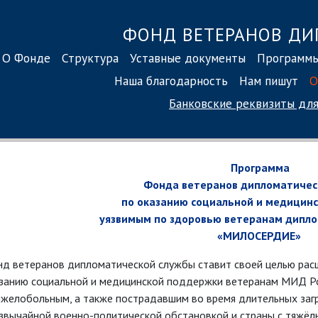
ФОНД ВЕТЕРАНОВ ДИ
О Фонде
Структура
Уставные документы
Программ
Наша благодарность
Нам пишут
О
Банковские реквизиты
для
Программа
Фонда ветеранов дипломатичес
по оказанию социальной и медицин
уязвимым по здоровью ветеранам дипло
«МИЛОСЕРДИЕ»
д ветеранов дипломатической службы ставит своей целью рас
занию социальной и медицинской поддержки ветеранам МИД Ро
яжелобольным, а также пострадавшим во время длительных заг
звычайной военно-политической обстановкой и страны с тяжё