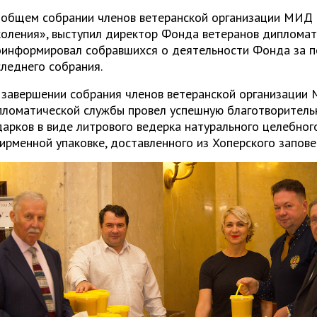
 общем собрании членов ветеранской организации МИД 
коления», выступил директор Фонда ветеранов дипломат
оинформировал собравшихся о деятельности Фонда за п
леднего собрания.
 завершении собрания членов ветеранской организации
пломатической службы провел успешную благотворитель
арков в виде литрового ведерка натурального целебного
ирменной упаковке, доставленного из Хоперского запов