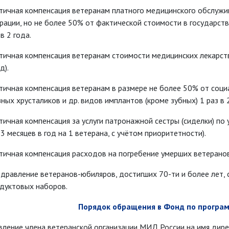
тичная компенсация ветеранам платного медицинского обслужи
рации, но не более 50% от фактической стоимости в государст
 в 2 года.
тичная компенсация ветеранам стоимости медицинских лекарст
д).
тичная компенсация ветеранам в размере не более 50% от соци
зных хрусталиков и др. видов имплантов (кроме зубных) 1 раз в 2
тичная компенсация за услуги патронажной сестры (сиделки) п
 3 месяцев в год на 1 ветерана, с учётом приоритетности).
тичная компенсация расходов на погребение умерших ветеранов
дравление ветеранов-юбиляров, достигших 70-ти и более лет, 
дуктовых наборов.
Порядок обращения в Фонд по програ
вление члена ветеранской организации МИД России на имя дире