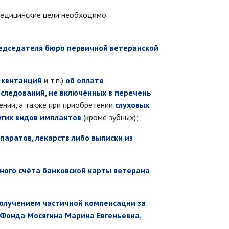
медицинские цели необходимо
председателя бюро первичной ветеранской
, квитанций
и т.п.)
об оплате
бследований, не включённых в перечень
чении
,
а также при приобретении
слуховых
ругих видов имплантов
(кроме зубных);
паратов, лекарств либо выписки из
тного счёта банковской карты ветерана
олучением частичной компенсации за
 Фонда Мосягина Марина Евгеньевна,