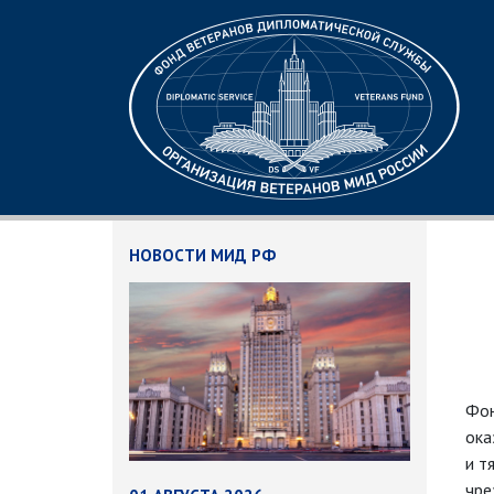
НОВОСТИ МИД РФ
Фон
ока
и т
чре