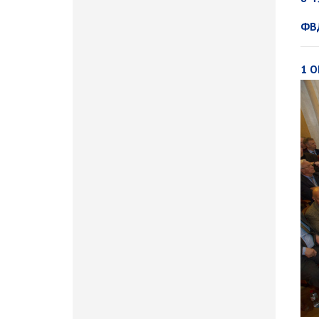
ФВ
1 О