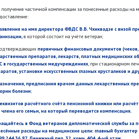
 получения частичной компенсации за понесенные расходы на 
доставление:
заявления на имя директора ФВДС В.В. Чхиквадзе с визой 
анизации,
в которой состоит на учёте ветеран;
одтверждающих
первичных финансовых документов (чеков
арственных препаратов, лекарств, платных медицинских о
 в государственных медучреждениях
, при стационарном ле
аратов, установке искусственных глазных хрусталиков и д
назначения, предписания врачом данных лекарственных пре
ории болезни
;
реквизитов расчётного счёта пенсионной книжки или расчё
 члена его семьи, на который переводится компенсация.
ащайтесь в Фонд ветеранов дипломатической службы за п
есённые расходы на медицинские цели: главный бухгалтер
99 244 36 87, Денежный пер. 32, комн. 404, 4-ый этаж.