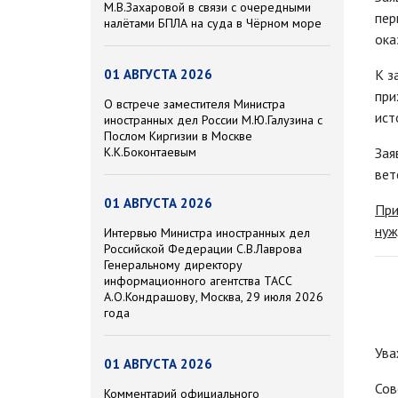
М.В.Захаровой в связи с очередными
пер
налётами БПЛА на суда в Чёрном море
ока
01 АВГУСТА 2026
К з
при
О встрече заместителя Министра
ист
иностранных дел России М.Ю.Галузина с
Послом Киргизии в Москве
К.К.Боконтаевым
Зая
вет
01 АВГУСТА 2026
При
нуж
Интервью Министра иностранных дел
Российской Федерации С.В.Лаврова
Генеральному директору
информационного агентства ТАСС
А.О.Кондрашову, Москва, 29 июля 2026
года
Ува
01 АВГУСТА 2026
Сов
Комментарий официального