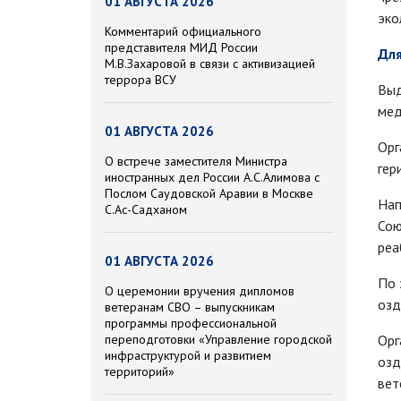
01 АВГУСТА 2026
эко
Комментарий официального
представителя МИД России
Дл
М.В.Захаровой в связи с активизацией
террора ВСУ
Выд
мед
01 АВГУСТА 2026
Орг
О встрече заместителя Министра
гер
иностранных дел России А.С.Алимова с
Послом Саудовской Аравии в Москве
Нап
С.Ас-Садханом
Сою
реа
01 АВГУСТА 2026
По 
О церемонии вручения дипломов
озд
ветеранам СВО – выпускникам
программы профессиональной
переподготовки «Управление городской
Орг
инфраструктурой и развитием
озд
территорий»
вет