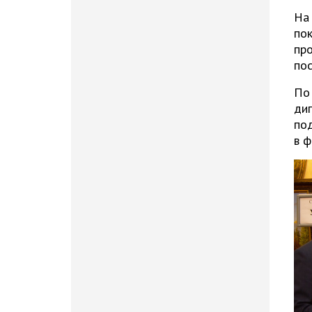
На
по
пр
пос
По
ди
под
в ф