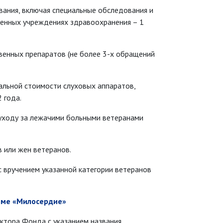
вания, включая специальные обследования и
венных учреждениях здравоохранения – 1
венных препаратов (не более 3-х обращений
альной стоимости слуховых аппаратов,
 года.
о уходу за лежачими больными ветеранами
 или жен ветеранов.
с вручением указанной категории ветеранов
мме «Милосердие»
ктора Фонда с указанием названия