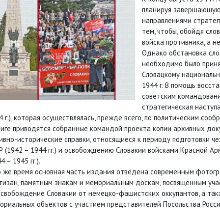
планируя завершающую
направлениями стратег
тем, чтобы, обойдя сло
войска противника, а н
Однако обстановка сло
необходимо было приня
Словацкому национальн
1944 г. В помощь восста
советским командован
стратегическая наступ
4 г.), которая осуществлялась, прежде всего, по политическим соо
ниге приводятся собранные командой проекта копии архивных доку
ивно-исторические справки, относящиеся к периоду подготовки ч
Р (1942 – 1944 гг.) и освобождению Словакии войсками Красной А
4 – 1945 гг.).
о же время основная часть издания отведена современным фотог
тизан, памятным знакам и мемориальным доскам, посвящённым уча
освобождение Словакии от немецко-фашистских оккупантов, а та
ориальных объектов с участием представителей Посольства Росси