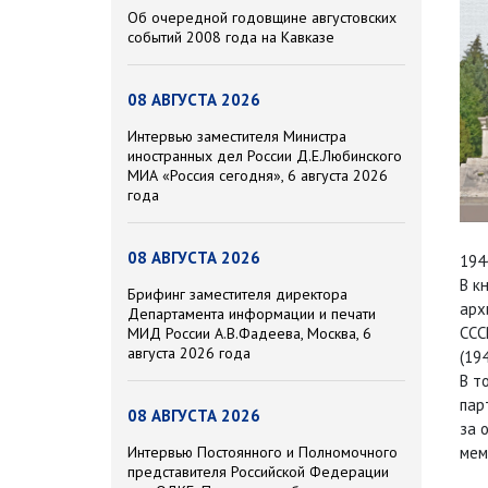
Об очередной годовщине августовских
событий 2008 года на Кавказе
08 АВГУСТА 2026
Интервью заместителя Министра
иностранных дел России Д.Е.Любинского
МИА «Россия сегодня», 6 августа 2026
года
08 АВГУСТА 2026
194
В к
Брифинг заместителя директора
арх
Департамента информации и печати
ССС
МИД России А.В.Фадеева, Москва, 6
августа 2026 года
(194
В т
пар
08 АВГУСТА 2026
за 
мем
Интервью Постоянного и Полномочного
представителя Российской Федерации