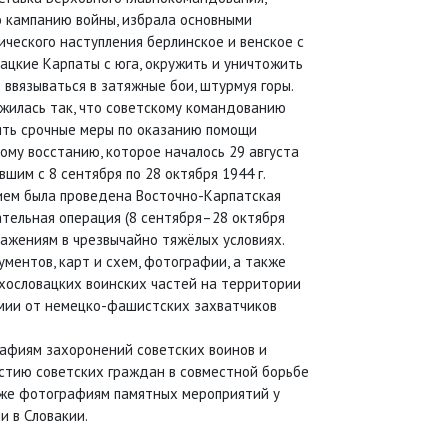
 кампанию войны, избрала основными
ического наступления берлинское и венское с
вацкие Карпаты с юга, окружить и уничтожить
е ввязываться в затяжные бои, штурмуя горы.
жилась так, что советскому командованию
ть срочные меры по оказанию помощи
ому восстанию, которое началось 29 августа
вшим с 8 сентября по 28 октября 1944 г.
ием была проведена Восточно-Карпатская
ательная операция (8 сентября–28 октября
бражениям в чрезвычайно тяжёлых условиях.
ментов, карт и схем, фотографии, а также
ехословацких воинских частей на территории
рмии от немецко-фашистских захватчиков
рафиям захоронений советских воинов и
стию советских граждан в совместной борьбе
кже фотографиям памятных мероприятий у
и в Словакии.