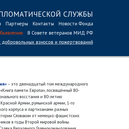
ПЛОМАТИЧЕСКОЙ СЛУЖБЫ
ы
Партнеры
Контакты
Новости Фонда
бъявления
В Совете ветеранов МИД РФ
 добровольных взносов
и пожертвований
кия»
– это двенадцатый том международного
«Книга памяти. Европа», посвящённый 80-
онального восстания и 80-летию
Красной Армии, румынской армии, 1-го
кого корпуса и партизанами разных
итории Словакии от немецко-фашистских
ников в годы Второй мировой войны.
. Ставка Верховного Главнокомандования,