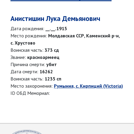
Анистишин Лука Демьянович
Дата рождения:
__.__.1915
Место рождения:
Молдавская ССР, Каменский р-н,
с. Хрустово
Воинская часть:
373 сд
Звание:
красноармеец
Причина смерти:
убит
Дата смерти:
16262
Воинская часть:
1235 сп
Место захоронения:
Румыния, с. Кирпиций (Victoria)
ID ОБД Мемориал: