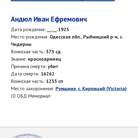
Андюл Иван Ефремович
Дата рождения:
__.__.1923
Место рождения:
Одесская обл., Рыбницкий р-н, с.
Чидерны
Воинская часть:
373 сд
Звание:
красноармеец
Причина смерти:
убит
Дата смерти:
16262
Воинская часть:
1235 сп
Место захоронения:
Румыния, с. Кирпиций (Victoria)
ID ОБД Мемориал: