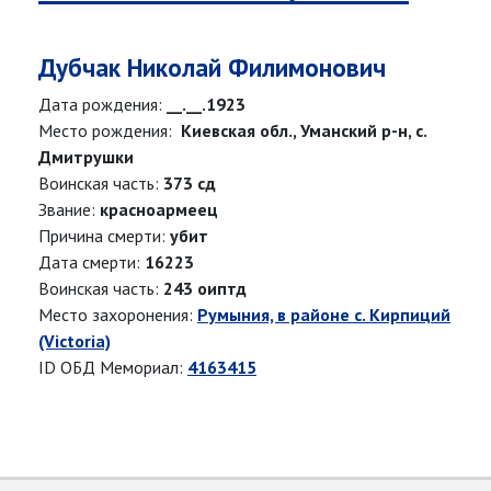
Дубчак Николай Филимонович
Дата рождения:
__.__.1923
Место рождения:
Киевская обл., Уманский р-н, с.
Дмитрушки
Воинская часть:
373 сд
Звание:
красноармеец
Причина смерти:
убит
Дата смерти:
16223
Воинская часть:
243 оиптд
Место захоронения:
Румыния, в районе с. Кирпиций
(Victoria)
ID ОБД Мемориал:
4163415