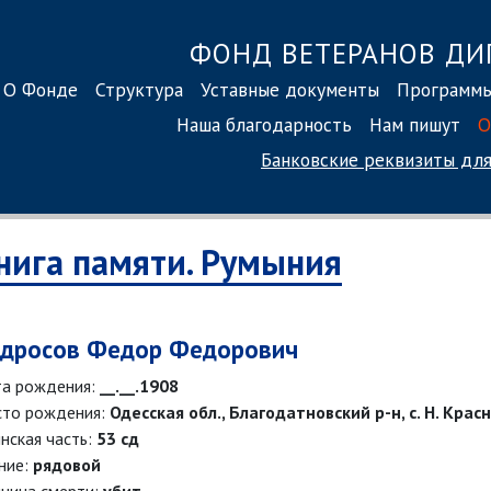
ФОНД ВЕТЕРАНОВ ДИ
О Фонде
Структура
Уставные документы
Программ
Наша благодарность
Нам пишут
О
Банковские реквизиты
для
нига памяти. Румыния
дросов Федор Федорович
а рождения:
__.__.1908
то рождения:
Одесская обл., Благодатновский р-н, с. Н. Крас
нская часть:
53 сд
ние:
рядовой