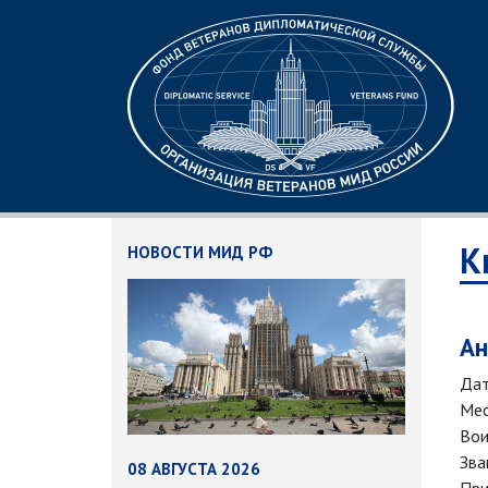
К
НОВОСТИ МИД РФ
Ан
Дат
Мес
Вои
Зва
08 АВГУСТА 2026