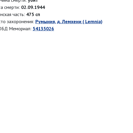
чина смерти:
убит
а смерти:
02.09.1944
нская часть:
475 сп
то захоронения:
Румыния, д. Лемхени ( Lemnia)
ОБД Мемориал:
54135026