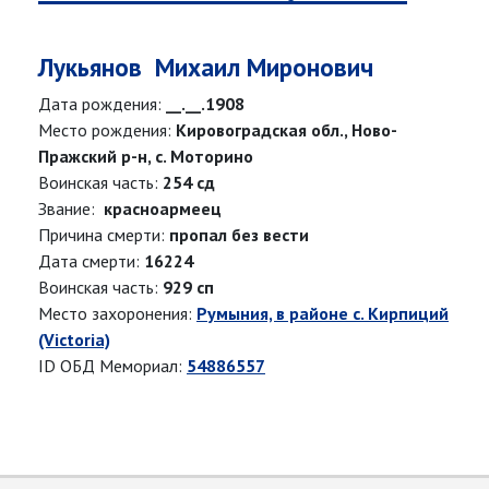
Лукьянов Михаил Миронович
Дата рождения:
__.__.1908
Место рождения:
Кировоградская обл., Ново-
Пражский р-н, с. Моторино
Воинская часть:
254 сд
Звание:
красноармеец
Причина смерти:
пропал без вести
Дата смерти:
16224
Воинская часть:
929 сп
Место захоронения:
Румыния, в районе с. Кирпиций
(Victoria)
ID ОБД Мемориал:
54886557