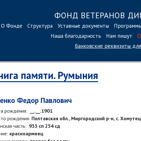
ФОНД ВЕТЕРАНОВ ДИ
О Фонде
Структура
Уставные документы
Программ
Наша благодарность
Нам пишут
О
Банковские реквизиты
для
нига памяти. Румыния
енко Федор Павлович
а рождения:
__.__.1901
то рождения:
Полтавская обл., Миргородский р-н, с. Хомутец
нская часть:
933 сп 254 сд
ние:
красноармеец