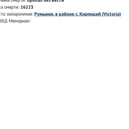
чина смерти:
пропал без вести
а смерти:
16223
то захоронения:
Румыния, в районе с. Кирпиций (Victoria)
ОБД Мемориал: