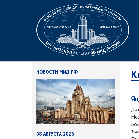
К
НОВОСТИ МИД РФ
Яц
Дат
Мес
Вои
Зва
08 АВГУСТА 2026