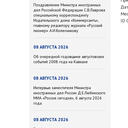
При
Поздравление Министра иностранных
Дат
дел Российской Федерации С.В.Лаврова
Мес
специальному корреспонденту
Издательского дома «Коммерсантъ»,
ID 
главному редактору журнала «Русский
пионер» А.И.Колесникову
08 АВГУСТА 2026
Об очередной годовщине августовских
событий 2008 года на Кавказе
08 АВГУСТА 2026
Интервью заместителя Министра
иностранных дел России Д.Е.Любинского
МИА «Россия сегодня», 6 августа 2026
года
08 АВГУСТА 2026