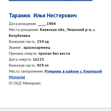
Таранюк Илья Нестерович
Дата рождения:
__.__.1904
Место рождения:
Киевская обл., Уманский р-н, с.
Кочубеевка
Воинская часть:
254 сд
Звание:
красноармеец
Причина смерти:
пропал без вести
Дата смерти:
16223
Воинская часть:
929 сп
Место захоронения:
Румыния, в районе с. Кирпиций
(Victoria)
ID ОБД Мемориал: