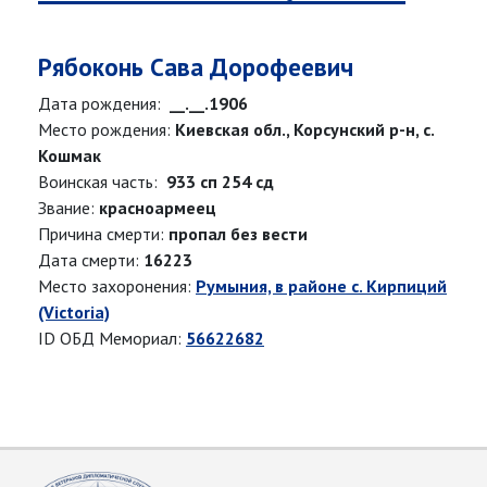
Рябоконь Сава Дорофеевич
Дата рождения:
__.__.1906
Место рождения:
Киевская обл., Корсунский р-н, с.
Кошмак
Воинская часть:
933 сп 254 сд
Звание:
красноармеец
Причина смерти:
пропал без вести
Дата смерти:
16223
Место захоронения:
Румыния, в районе с. Кирпиций
(Victoria)
ID ОБД Мемориал:
56622682