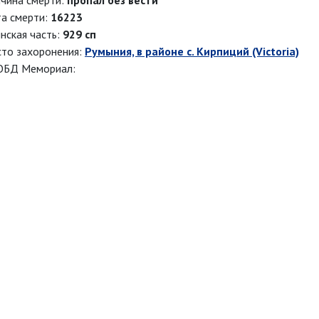
чина смерти:
пропал без вести
а смерти:
16223
нская часть:
929 сп
то захоронения:
Румыния, в районе с. Кирпиций (Victoria)
ОБД Мемориал: