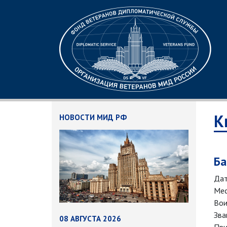
К
НОВОСТИ МИД РФ
Ба
Дат
Мес
Вои
Зва
08 АВГУСТА 2026