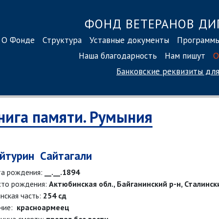
ФОНД ВЕТЕРАНОВ ДИ
О Фонде
Структура
Уставные документы
Программ
Наша благодарность
Нам пишут
О
Банковские реквизиты
для
нига памяти. Румыния
йтурин Сайтагали
а рождения:
__.__.1894
то рождения:
Актюбинская обл., Байганинский р-н, Сталинск
нская часть:
254 сд
ние:
красноармеец