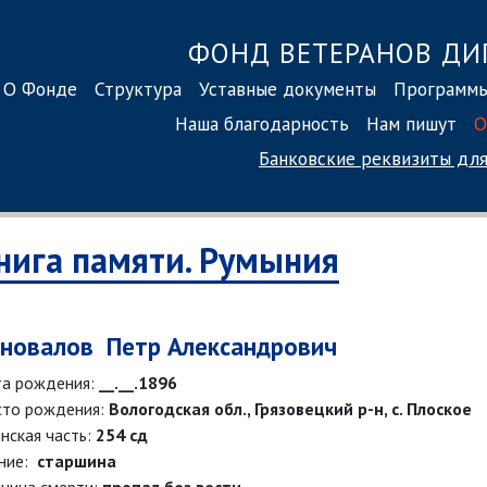
ФОНД ВЕТЕРАНОВ ДИ
О Фонде
Структура
Уставные документы
Программ
Наша благодарность
Нам пишут
О
Банковские реквизиты
для
нига памяти. Румыния
новалов Петр Александрович
а рождения:
__.__.1896
то рождения:
Вологодская обл., Грязовецкий р-н, с. Плоское
нская часть:
254 сд
ние:
старшина