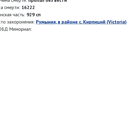
чина смерти:
пропал без вести
а смерти:
16222
нская часть:
929 сп
то захоронения:
Румыния, в районе с. Кирпиций (Victoria)
ОБД Мемориал: