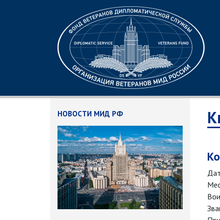
К
НОВОСТИ МИД РФ
Ко
Дат
Мес
Вои
Зва