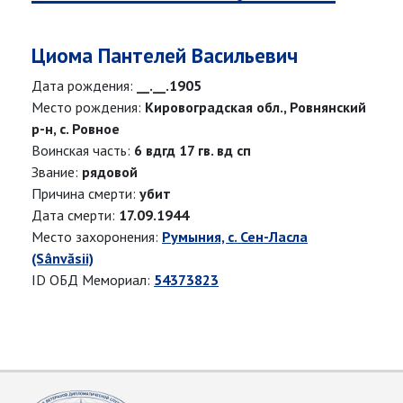
Циома Пантелей Васильевич
Дата рождения:
__.__.1905
Место рождения:
Кировоградская обл., Ровнянский
р-н, с. Ровное
Воинская часть:
6 вдгд 17 гв. вд сп
Звание:
рядовой
Причина смерти:
убит
Дата смерти:
17.09.1944
Место захоронения:
Румыния, с. Сен-Ласла
(Sânvăsii)
ID ОБД Мемориал:
54373823