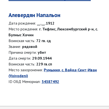
Алевердян Напальон
Дата рождения:
__.__.1912
Место рождения:
г. Тифлис, Люксембургский р-н, с.
Булныс Хачин
Воинская часть:
72 гв. сд
Звание:
рядовой
Причина смерти:
убит
Дата смерти:
29.09.1944
Воинская часть:
229 гв.сп
Место захоронения:
Румыния, с. Вайда-Сент-Иван
(Voivodeni)
ID ОБД Мемориал:
54387492