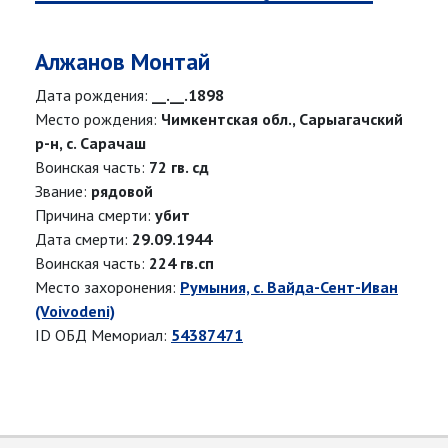
Алжанов Монтай
Дата рождения:
__.__.1898
Место рождения:
Чимкентская обл., Сарыагачский
р-н, с. Сарачаш
Воинская часть:
72 гв. сд
Звание:
рядовой
Причина смерти:
убит
Дата смерти:
29.09.1944
Воинская часть:
224 гв.сп
Место захоронения:
Румыния, с. Вайда-Сент-Иван
(Voivodeni)
ID ОБД Мемориал:
54387471