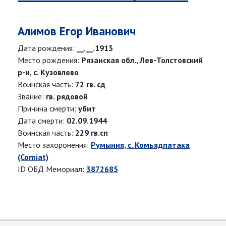
Алимов Егор Иванович
Дата рождения:
__.__.1913
Место рождения:
Рязанская обл., Лев-Толстовский
р-н, с. Кузовлево
Воинская часть:
72 гв. сд
Звание:
гв. рядовой
Причина смерти:
убит
Дата смерти:
02.09.1944
Воинская часть:
229 гв.сп
Место захоронения:
Румыния, с. Комьядпатака
(Comiat)
ID ОБД Мемориал:
3872685