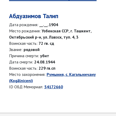
Абдуазимов Талип
Дата рождения:
__.__.1904
Место рождения:
Узбекская ССР, г. Ташкент,
Октябрьский р-н, ул. Лавзск, туп. 4, 3
Воинская часть:
72 гв. сд
Звание:
рядовой
Причина смерти:
убит
Дата смерти:
24.08.1944
Воинская часть:
229 гв.сп
Место захоронения:
Румыния, с. Кагэльничану
(Kogălniceni)
ID ОБД Мемориал:
54172660