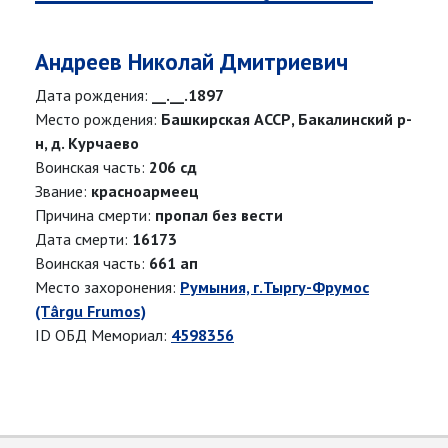
Андреев Николай Дмитриевич
Дата рождения:
__.__.1897
Место рождения:
Башкирская АССР, Бакалинский р-
н, д. Курчаево
Воинская часть:
206 сд
Звание:
красноармеец
Причина смерти:
пропал без вести
Дата смерти:
16173
Воинская часть:
661 ап
Место захоронения:
Румыния, г.Тыргу-Фрумос
(Târgu Frumos)
ID ОБД Мемориал:
4598356