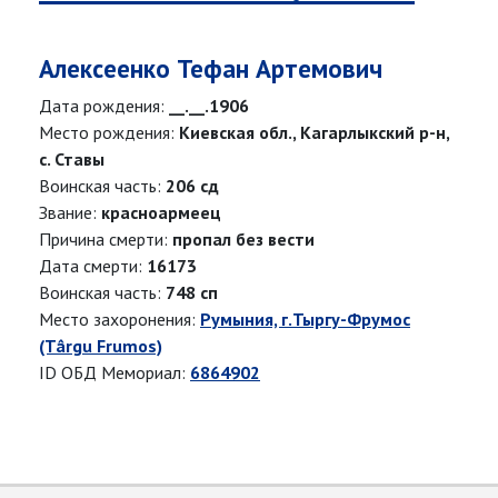
Алексеенко Тефан Артемович
Дата рождения:
__.__.1906
Место рождения:
Киевская обл., Кагарлыкский р-н,
с. Ставы
Воинская часть:
206 сд
Звание:
красноармеец
Причина смерти:
пропал без вести
Дата смерти:
16173
Воинская часть:
748 сп
Место захоронения:
Румыния, г.Тыргу-Фрумос
(Târgu Frumos)
ID ОБД Мемориал:
6864902