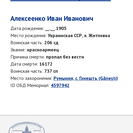
Алексеенко Иван Иванович
Дата рождения:
__.__.1905
Место рождения:
Украинская ССР, х. Житловка
Воинская часть:
206 сд
Звание:
красноармеец
Причина смерти:
пропал без вести
Дата смерти:
16172
Воинская часть:
737 сп
Место захоронения:
Румыния, с. Гэнешть (Gănești)
ID ОБД Мемориал:
4597942