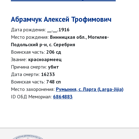
Абрамчук Алексей Трофимович
Дата рождения:
__.__.1916
Место рождения:
Винницкая обл., Могилев-
Подольский р-н, с. Серебрия
Воинская часть:
206 сд
Звание:
красноармеец
Причина смерти:
убит
Дата смерти:
16233
Воинская часть:
748 сп
Место захоронения:
Румыния, с. Ларга (Larga-Jijia)
ID ОБД Мемориал:
6864883